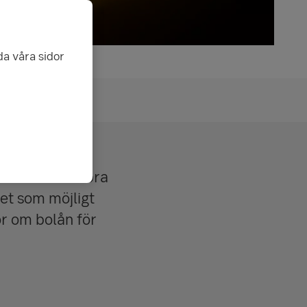
da våra sidor
a bostaden
livet. Men en bra
ket som möjligt
or om bolån för