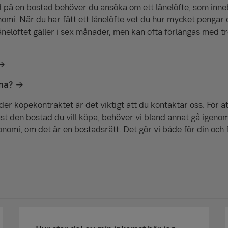
 på en bostad behöver du ansöka om ett lånelöfte, som inneb
mi. När du har fått ett lånelöfte vet du hur mycket pengar d
nelöftet gäller i sex månader, men kan ofta förlängas med tr
åna?
der köpekontraktet är det viktigt att du kontaktar oss. För a
 just den bostad du vill köpa, behöver vi bland annat gå ige
nomi, om det är en bostadsrätt. Det gör vi både för din och f