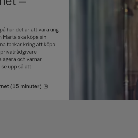
rnet –
på hur det är att vara ung
h Märta ska köpa sin
na tankar kring att köpa
 privatrådgivare
a agera och varnar
– se upp så att
rnet (15 minuter)