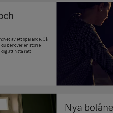
 och
ovet av ett sparande. Så
m du behöver en större
ig att hitta rätt
Nya bolåner