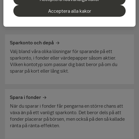
Acceptera alla kakor
Våra tjänster inom spara och investera
Sparkonto och depå
Välj bland våra olika lösningar för sparande på ett
sparkonto, i fonder eller värdepapper såsom aktier.
Vilken kontotyp som passar dig bäst beror på om du
sparar på kort eller lång sikt.
Spara i fonder
När du sparar i fonder får pengarna en större chans att
växa än på ett vanligt sparkonto. Det beror dels på att
fonder placerar på börsen, men också på den så kallade
ränta på ränta-effekten.