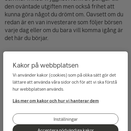
den oväntade utgiften men också frihet att
kunna göra något du drömt om. Oavsett om du
redan är en van investerare som följer börsen
varje dag eller om du bara vill komma igång är
det här du börjar.
Investeringar innebär en risk.
Kakor på webbplatsen
Sparverktyg och inspiration
Vi använder kakor (cookies) som på olika sätt gör det
lättare att använda våra sidor och för att vi ska förstå
hur webbplatsen används.
Sparkalkylator
Hur mycket ska man spara?
Läs mer om kakor och hur vi hanterar dem
Inställningar
Fondinspiration
Hitta en fond som passar ditt sparande.
Acceptera nödvändiga kakor