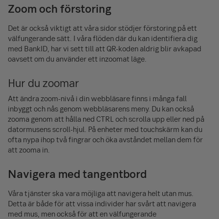
Zoom och förstoring
Det är också viktigt att våra sidor stödjer förstoring på ett
välfungerande sätt. I våra flöden där du kan identifiera dig
med BankID, har vi sett till att QR-koden aldrig blir avkapad
oavsett om du använder ett inzoomat läge.
Hur du zoomar
Att ändra zoom-nivå i din webbläsare finns i många fall
inbyggt och nås genom webbläsarens meny. Du kan också
zooma genom att hålla ned CTRL och scrolla upp eller ned på
datormusens scroll-hjul. På enheter med touchskärm kan du
ofta nypa ihop två fingrar och öka avståndet mellan dem för
att zooma in.
Navigera med tangentbord
Våra tjänster ska vara möjliga att navigera helt utan mus.
Detta är både för att vissa individer har svårt att navigera
med mus, men också för att en välfungerande