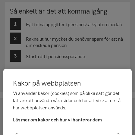
Så enkelt är det att komma igång
Fyll i dina uppgifter i pensionskalkylatorn nedan.
Räkna ut hur mycket du behöver spara för att nå
din önskade pension.
Starta ditt pensionssparande.
Kakor på webbplatsen
Vi använder kakor (cookies) som på olika sätt gör det
Loading...
lättare att använda våra sidor och för att vi ska förstå
hur webbplatsen används.
Börja spara med Pensionsspar fond (logga in)
Läs mer om kakor och hur vi hanterar dem
Så har vi räknat