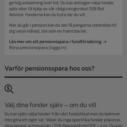
önskad pensionsålder.
ge hög avkastning över tid. Du kan antingen välja fonder
själv eller få hjälp av vår rådgivningsrobot SEB Bot
Utöver detta tar vi hänsyn till det angivna befintliga
Advisor. Fonderna kan du byta när du vill.
sparandet i form av löneväxling samt sparande i
När du går i pension kan du sen få pengarna utbetalda till
kapitalförsäkring och ISK. Månadsbeloppen som anges
dig varje månad, lite som en framtida lön.
antas betalas fram till önskad pensionsålder.
Läs mer om att pensionsspara i fondförsäkring
När det gäller löneväxlingen har vi räknat på det belopp
Börja pensionsspara (logga in)
du angivit. Oftast är sparbeloppet högre än den lön du
växlar till pension – kontrollera gärna att du fyllt i
sparbeloppet till din löneväxlingsförsäkring.
Varför pensionsspara hos oss?
Vi antar en årlig realavkastning på 3,5 procent och gör
avdrag för avkastningsskatt och avgifter, vilket följer
delvis Pensionsmyndighetens standard för
pensionsprognoser. Beloppen anges i dagens lön- och
Välj dina fonder själv – om du vill
penningvärde så att det ska vara lätt att förstå
beloppens värde utifrån den lön du har idag.
Du kan själv välja fonder från vårt fondutbud men du behöver
inte göra ett eget val. Väljer du inga specifika fonder placeras
Vidare utgår vi schablonmässigt från att
dina pengar automatiskt i SEB Pensionsfond SEK – Lux. Du kan