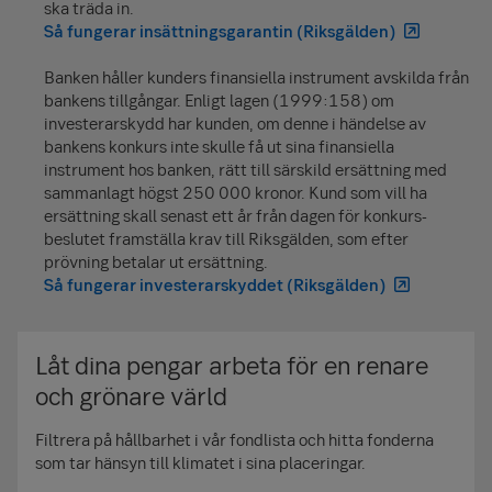
ska träda in.
Läs mer om skatt på pensionssparande
Så fungerar insättningsgarantin (Riksgälden)
Banken håller kunders finansiella instrument avskilda från
bankens tillgångar. Enligt lagen (1999:158) om
investerarskydd har kunden, om denne i händelse av
bankens konkurs inte skulle få ut sina finansiella
instrument hos banken, rätt till särskild ersättning med
sammanlagt högst
250 000
kronor. Kund som vill ha
ersättning skall senast ett år från dagen för konkurs­
beslutet framställa krav till Riksgälden, som efter
prövning betalar ut ersättning.
Så fungerar investerarskyddet (Riksgälden)
Låt dina pengar arbeta för en renare
och grönare värld
Filtrera på hållbarhet i vår fondlista och hitta fonderna
som tar hänsyn till klimatet i sina placeringar.