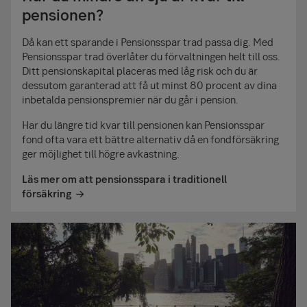
beräkningen utgår vi från att du har en tjänstepension via
pensionen?
din arbetsgivare. Om du saknar tjänstepension behöver
du spara mer för att komma upp till önskad pension.
Då kan ett sparande i Pensionsspar trad passa dig. Med
Pensionsspar trad överlåter du förvaltningen helt till oss.
*Den lön du har precis innan du går i pension.
Ditt pensionskapital placeras med låg risk och du är
dessutom garanterad att få ut minst 80 procent av dina
Läs mer om hur mycket du ska spara till pensionen
inbetalda pensionspremier när du går i pension.
Har du längre tid kvar till pensionen kan Pensionsspar
fond ofta vara ett bättre alternativ då en fondförsäkring
ger möjlighet till högre avkastning.
Läs mer om att pensionsspara i traditionell
försäkring