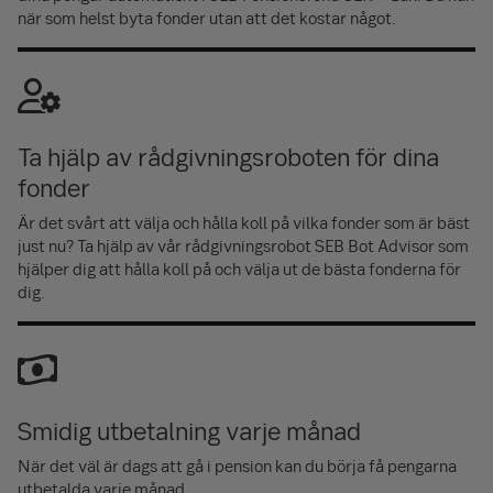
pensionsutbetalningarna pågår till 85 års ålder, med
när som helst byta fonder utan att det kostar något.
hänsyn tagen till begränsningar om tidigast möjliga
utbetalningsålder för den allmänna pensionen samt
tjänstepensionen.
När vi räknar ut hur mycket mer du behöver spara för att
Ta hjälp av rådgivningsroboten för dina
nå din önskade pension utgår vi från att du månadssparar
i en kapitalförsäkring alternativt ISK, d.v.s. med redan
fonder
beskattade pengar. Sparandet i ISK och kapitalförsäkring
Är det svårt att välja och hålla koll på vilka fonder som är bäst
är i beräkningen omräknat så att det motsvarar
just nu? Ta hjälp av vår rådgivningsrobot SEB Bot Advisor som
bruttolön. Beroende på din framtida
hjälper dig att hålla koll på och välja ut de bästa fonderna för
beskattningssituation kan därför beloppen vid
dig.
utbetalning avvika från de beräknade.
Smidig utbetalning varje månad
När det väl är dags att gå i pension kan du börja få pengarna
utbetalda varje månad.