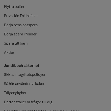
Flytta bolån
Privatlån Enkla lånet
Börja pensionsspara
Börja spara i fonder
Spara till barn
Aktier
Juridik och säkerhet
SEB:s integritetspolicyer
Så här använder vi kakor
Tillgänglighet
Därför ställer vi frågor till dig
Uppgifter om ditt företag – verklig huvudman