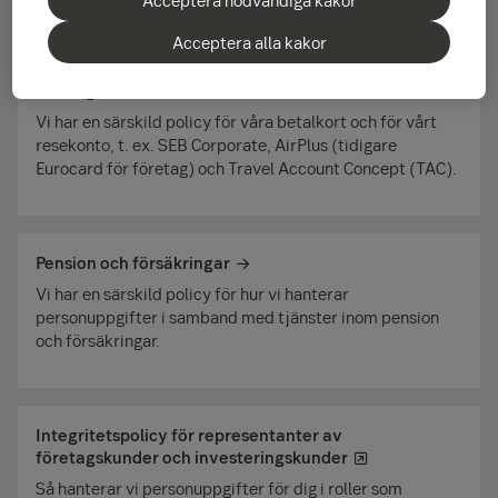
Acceptera alla kakor
Kortinnehavare – anställd eller med andra funktioner i
företag
Vi har en särskild policy för våra betalkort och för vårt
resekonto, t. ex. SEB Corporate, AirPlus (tidigare
Eurocard för företag) och Travel Account Concept (TAC).
Pension och försäkringar
Vi har en särskild policy för hur vi hanterar
personuppgifter i samband med tjänster inom pension
och försäkringar.
Integritetspolicy för representanter av
företagskunder och investeringskunder
Så hanterar vi personuppgifter för dig i roller som