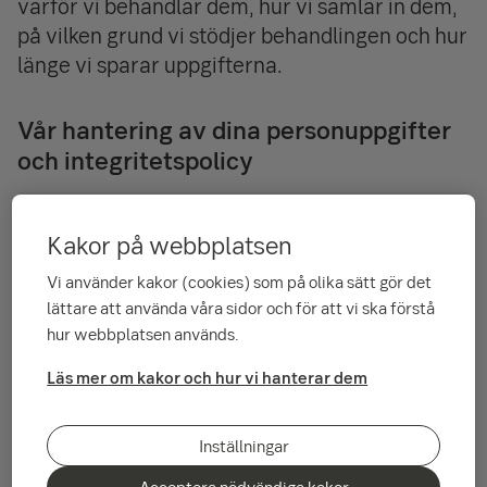
varför vi behandlar dem, hur vi samlar in dem,
på vilken grund vi stödjer behandlingen och hur
länge vi sparar uppgifterna.
Vår hantering av dina personuppgifter
och integritetspolicy
Kakor på webbplatsen
Privatpersoner
I policyn berättar vi hur vi hanterar personuppgifter för
Vi använder kakor (cookies) som på olika sätt gör det
dig som använder internetbanken privat samt använder
lättare att använda våra sidor och för att vi ska förstå
våra tjänster på telefon och bankkontor.
hur webbplatsen används.
Läs mer om kakor och hur vi hanterar dem
Privata kortinnehavare och låntagare
Vi har en särskild policy för våra betal- och kreditkort, till
Inställningar
exempel SEB Credit och Eurocard Platinum.
Acceptera nödvändiga kakor