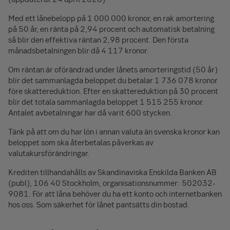
Med ett lånebelopp på
1 000 000
kronor, en rak amortering
på 50 år, en ränta på 2,94 procent och automatisk betalning
så blir den effektiva räntan 2,98 procent. Den första
månadsbetalningen blir då
4 117
kronor.
Om räntan är oförändrad under lånets amorteringstid (50 år)
blir det sammanlagda beloppet du betalar
1 736 078
kronor
före skattereduktion. Efter en skattereduktion på 30 procent
blir det totala sammanlagda beloppet
1 515 255
kronor.
Antalet avbetalningar har då varit 600 stycken.
Tänk på att om du har lön i annan valuta än svenska kronor kan
beloppet som ska återbetalas påverkas av
valutakursförändringar.
Krediten tillhandahålls av Skandinaviska Enskilda Banken AB
(publ), 106 40 Stockholm, organisations­nummer: 502032-
9081. För att låna behöver du ha ett konto och internetbanken
hos oss. Som säkerhet för lånet pantsätts din bostad.