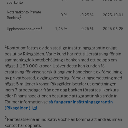
sparkonto
Notariat­konto Private
0 %
-0,25 %
2025-10-01
1
Banking
1
1,45 %
-0,25 %
2025-06-25
Upphovsmannakonto
1
Kontot omfattas av den statliga insättningsgarantin enligt
beslut av Riksgälden. Varje kund har rätt till ersättning för sin
sammanlagda kontobehållning i banken med ett belopp om
högst
1 150 000 kronor
. Utöver detta kan kunden få
ersättning för vissa särskilt angivna händelser, t ex försäljning
av privatbostad, avgångsvederlag, försäkrings­ersättning med
högst 5 miljoner kronor. Riksgälden betalar ut ersättningen
inom 7 arbetsdagar från den dag banken försattes i konkurs
eller Finansinspektionen beslutade att garantin ska träda in.
För mer information se
så fungerar insättningsgarantin
(Riksgälden)
.
2
Räntesatserna är indikativa och kan komma att ändras innan
kontot har öppnats.