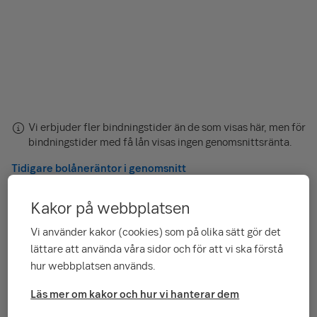
Vi erbjuder fler bindningstider än de som visas här, men för
bindningstider med få lån visas ingen genomsnittsränta.
Tidigare bolåneräntor i genomsnitt
Kakor på webbplatsen
Visa genomsnittsräntan för andra typer av
bostadslån med rörlig ränta
Vi använder kakor (cookies) som på olika sätt gör det
lättare att använda våra sidor och för att vi ska förstå
hur webbplatsen används.
Ordinarie bolåneräntor – vårt listpris
Läs mer om kakor och hur vi hanterar dem
Här ser du vår ordinarie bolåneränta för olika bindningstider,
vårt listpris. På övriga bindningstider gäller individuell