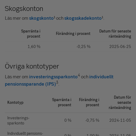
Skogskonton
Läs mer om
skogskonto
¹ och
skogsskadekonto
¹.
Sparränta i
Datum för senaste
Förändring i procent
procent
ränteändring
1,60 %
-0,25 %
2025-06-25
Övriga kontotyper
4
Läs mer om
investeringssparkonto
och
individuellt
3
pensionssparande (IPS)
.
Datum för
Sparränta i
Förändring i
Kontotyp
senaste
procent
procent
ränteändring
Investerings­
0 %
-0,75 %
2024-11-05
sparkonto
Individuellt pensions­
0 %
-1,00 %
2024-11-05