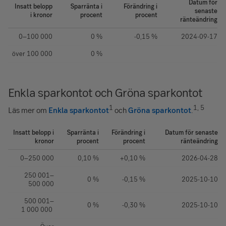
Datum för
Insatt belopp
Sparränta i
Förändring i
senaste
i kronor
procent
procent
ränteändring
0–
100 000
0 %
-0,15 %
2024-09-17
över
100 000
0 %
Enkla sparkontot och Gröna sparkontot
1
1, 5
Läs mer om
Enkla sparkontot
och
Gröna sparkontot
.
Insatt belopp i
Sparränta i
Förändring i
Datum för senaste
kronor
procent
procent
ränteändring
0–
250 000
0,10 %
+0,10 %
2026-04-28
250 001
–
0 %
-0,15 %
2025-10-10
500 000
500 001
–
0 %
-0,30 %
2025-10-10
1 000 000