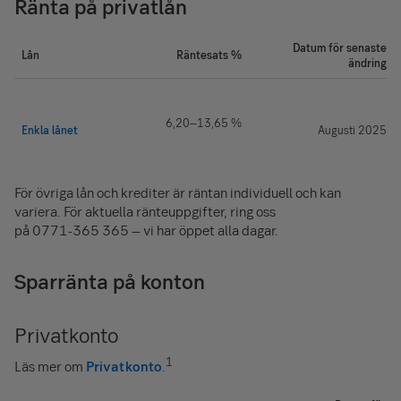
Ränta på privatlån
Datum för senaste
Lån
Räntesats %
ändring
6,20–13,65 %
Enkla lånet
Augusti 2025
För övriga lån och krediter är räntan individuell och kan
variera. För aktuella ränteuppgifter, ring oss
på
0771-365 365
– vi har öppet alla dagar.
Sparränta på konton
Privatkonto
1
Läs mer om
Privatkonto
.