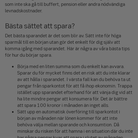
som inte ska gå till buffert, pension eller andra nödvändiga
levnads­kostnader.
Bästa sättet att spara?
Det bästa sparandet är det som blir av. Sätt inte för höga
sparmål till en början utan gör det enkelt för dig själv att
komma igång med sparandet. Här är några av våra bästa tips
för hur du börjar spara.
Börja med en liten summa som du enkelt kan avvara.
Sparar du för mycket finns det en risk att du inte klarar
av att hålla i sparandet. I värsta fall kan du behöva ta ut
pengar från sparkontot för att få ihop ekonomin. Trappa
istället upp sparandet efterhand för att vänja dig vid att
ha lite mindre pengar att konsumera för. Det är bättre
att spara 100 kronor i månaden än inget alls.
Sätt upp en automatisk överföring till sparkontot i
början av månaden när lönen kommer för att inte
behöva välja mellan sparande och konsumtion. Då
minskar du risken för att hamna i en situation där du inte
har några pengar kvar att spara i slutet av månaden.