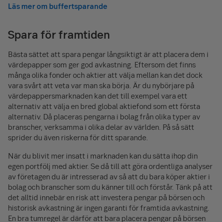
utgifter.
Läs mer om buffertsparande
Gå till bolånekalkylen
Ägande kräver mer i buffert
Spara för framtiden
Om du bor i villa eller bostadsrätt behöver du också en
Bästa sättet att spara pengar långsiktigt är att placera dem i
större buffert än om du bor i hyresrätt, eftersom du själv
värdepapper som ger god avkastning. Eftersom det finns
måste betala om taket går sönder på din villa eller om
många olika fonder och aktier att välja mellan kan det dock
dina vitvaror måste bytas ut. Äger du utöver ditt boende
vara svårt att veta var man ska börja. Är du nybörjare på
även ett fritidshus så bör bufferten vara ännu större.
värdepappers­marknaden kan det till exempel vara ett
alternativ att välja en bred global aktiefond som ett första
alternativ. Då placeras pengarna i bolag från olika typer av
branscher, verksamma i olika delar av världen. På så sätt
sprider du även riskerna för ditt sparande.
När du blivit mer insatt i marknaden kan du sätta ihop din
egen portfölj med aktier. Se då till att göra ordentliga analyser
av företagen du är intresserad av så att du bara köper aktier i
bolag och branscher som du känner till och förstår. Tänk på att
det alltid innebär en risk att investera pengar på börsen och
historisk avkastning är ingen garanti för framtida avkastning.
En bra tumregel är därför att bara placera pengar på börsen