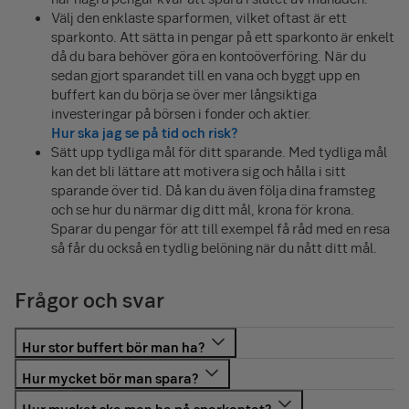
Välj den enklaste sparformen, vilket oftast är ett
sparkonto. Att sätta in pengar på ett sparkonto är enkelt
då du bara behöver göra en kontoöverföring. När du
sedan gjort sparandet till en vana och byggt upp en
buffert kan du börja se över mer långsiktiga
investeringar på börsen i fonder och aktier.
Hur ska jag se på tid och risk?
Sätt upp tydliga mål för ditt sparande. Med tydliga mål
kan det bli lättare att motivera sig och hålla i sitt
sparande över tid. Då kan du även följa dina framsteg
och se hur du närmar dig ditt mål, krona för krona.
Sparar du pengar för att till exempel få råd med en resa
så får du också en tydlig belöning när du nått ditt mål.
Frågor och svar
Ungefär 1–2 månadslöner är bra att ha i
buffertsparande.
En bra tumregel för sparandet är att lägga undan 5