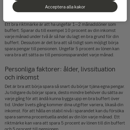
varje månad.
Acceptera alla kakor
Allmänna rekommendationer
Ett bra riktmärke är att ha ungefär 1–2 månadslöner som
buffert. Sparar du till exempel 10 procent av din inkomst
varje månad under två år så har du lagt en bra grund för din
buffert. Dessutom är det bra att så tidigt som möjligt börja
spara pengar till pensionen. Ungefär 5 procent av lönen kan
vara bra att sätta av till pensions­sparandet varje månad.
Personliga faktorer: ålder, livssituation
och inkomst
Det är bra att börja spara så snart du börjar tjäna egna pengar.
Ju tidigare du börjar spara, desto mindre behöver du sätta av
varje gång för att ändå kunna bygga upp en bra buffert över
tid. Under livets gång kommer dina utgifter variera, likaså din
inkomst. För att hålla en stabil nivå i sparandet kan du försöka
spara samma procentuella andel av din lön varje månad. Ett
riktmärke kan vara att spara 5 procent av lönen till din buffert
och 5 procent till pensionen.