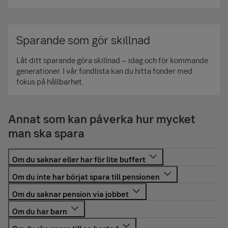
Sparande som gör skillnad
Låt ditt sparande göra skillnad – idag och för kommande
generationer. I vår fondlista kan du hitta fonder med
fokus på hållbarhet.
Annat som kan påverka hur mycket
man ska spara
Om du saknar lättåtkomliga pengar för oförutsedda
utgifter, en så kallad buffert, är det bra att spara ihop till
En bra målsättning är att spara 5 procent av lönen före
en sådan på ett sparkonto innan du börjar spara på längre
skatt under hela arbetslivet, men om du börjat spara sent
Du som saknar pension via din arbetsgivare, en så kallad
sikt. En buffert bör ligga på 1–2 månadslöner före skatt
eller saknar tjänstepension i din anställning bör du sätta
tjänstepension, eller inte har arbetat heltid hela
beroende på din livssituation.
Ett regelbundet sparande för dina barn kan ge dem en bra
av mer. Hur mycket du ska spara beror på hur mycket du