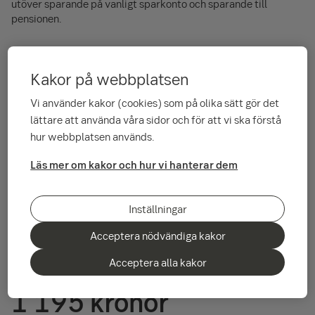
utöver sparande på vanligt sparkonto och sparande till
pensionen.
Att köpa fonder innebär en risk. Du kanske inte får tillbaka
dina insatta pengar.
Kakor på webbplatsen
Vi använder kakor (cookies) som på olika sätt gör det
lättare att använda våra sidor och för att vi ska förstå
hur webbplatsen används.
90-talister sparar
Läs mer om kakor och hur vi hanterar dem
Inställningar
1 528 kronor
Acceptera nödvändiga kakor
per månad i fonder bland födda 1990–1994.
Acceptera alla kakor
1 195 kronor