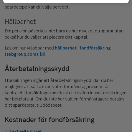
små förändringar, men om du inte vill att vi indexerar ditt
sparbelopp kan du välja bort det.
Hållbarhet
Din pension påverkas inte bara av hur mycket du sparar utan
också hur du väljer att placera ditt kapital.
Läs om hur vi jobbar med
hållbarhet i fondförsäkring
(sebgroup.com)
.
Återbetalningsskydd
I försäkringen ingår ett återbetalningsskydd, där du har
möjlighet att sätta in en valfri förmånstagare som får
kapitalet i försäkringen om du skulle avlida innan försäkringen
har betalats ut. Om du inte har valt en förmånstagare betalas
ditt sparkapital till dödsboet.
Kostnader för fondförsäkring
Till aktuella priser