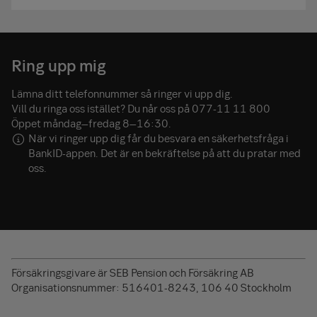
Ring upp mig
Lämna ditt telefonnummer så ringer vi upp dig.
Vill du ringa oss istället? Du når oss på
077-11 11 800
Öppet måndag–fredag 8–16:30.
När vi ringer upp dig får du besvara en säkerhetsfråga i
BankID-appen. Det är en bekräftelse på att du pratar med
oss.
Försäkringsgivare är SEB Pension och Försäkring AB
Organisationsnummer: 516401-8243, 106 40 Stockholm