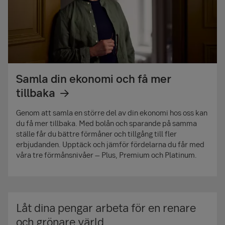
Schablonbeskattning
Årlig avgift för sparformen
Möjlighet att placera i fonder
Möjlighet att placera i aktier och andra värdepapper
Samla din ekonomi och få mer
Välj själv vem som får dina tillgångar om du avlider
tillbaka
Genom att samla en större del av din ekonomi hos oss kan
1
Årlig avgift för fond och/eller courtage tillkommer.
du få mer tillbaka. Med bolån och sparande på samma
2
Årlig avgift för försäkringen + administrationsavgift och
ställe får du bättre förmåner och tillgång till fler
erbjudanden. Upptäck och jämför fördelarna du får med
årlig avgift för fond.
våra tre förmånsnivåer – Plus, Premium och Platinum.
3
Hänsyn har inte tagits till eventuell årsavgift på
kapitalförsäkring.
I en kapitalförsäkring och på ett
investeringssparkonto betalar du en årlig
Låt dina pengar arbeta för en renare
procentuell skatt på hela kontots värde, en så
och grönare värld