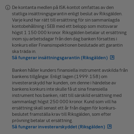
De kontanta medlen på ISK-kontot omfattas av den
statliga insättnings­garantin enligt beslut av Riksgälden.
Varje kund har rätt till ersättning för sin sammanlagda
konto­behållning i SEB med ett belopp som motsvarar
högst
1 150 000
kronor. Riksgälden betalar ut ersättning
inom sju arbetsdagar från den dag banken försattes i
konkurs eller Finansinspektionen beslutade att garantin
ska träda in.
Så fungerar insättningsgarantin (Riksgälden)
Banken håller kunders finansiella instrument avskilda från
bankens tillgångar. Enligt lagen (1999:158) om
investerarskydd har kunden, om denne i händelse av
bankens konkurs inte skulle få ut sina finansiella
instrument hos banken, rätt till särskild ersättning med
sammanlagt högst
250 000
kronor. Kund som vill ha
ersättning skall senast ett år från dagen för konkurs­
beslutet framställa krav till Riksgälden, som efter
prövning betalar ut ersättning.
Så fungerar investerarskyddet (Riksgälden)