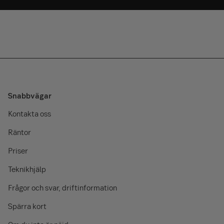
kapitalunderlaget)
300 000 kr)
25 000 kr
888 kr
0 kr
100 000 kr
3 550 kr
0 kr
500 000 kr
17 750 kr
2 130 kr
1 000 000 kr
35 500 kr
7 455 kr
Snabbvägar
Kontakta oss
Räntor
Priser
Teknikhjälp
Frågor och svar, driftinformation
Spärra kort