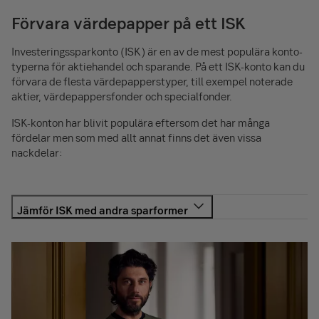
Förvara värdepapper på ett ISK
Investerings­sparkonto (ISK) är en av de mest populära konto­
typerna för aktie­handel och sparande. På ett ISK-konto kan du
förvara de flesta värde­papperstyper, till exempel noterade
aktier, värde­pappers­fonder och special­fonder.
ISK-konton har blivit populära eftersom det har många
fördelar men som med allt annat finns det även vissa
nackdelar:
Få tillgång till dina pengar när du vill och utan kostnad