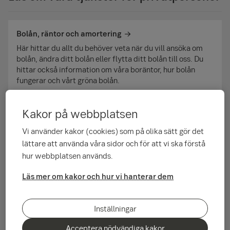
Bolån, räntor och amortering
Här hittar du allt du behöver veta när du vill ansöka om
bolån, ändra ditt bolån eller flytta ditt bolån till oss. Du
hittar också information om våra boräntor, hur bolån
fungerar och vårt gröna bolån.
Kakor på webbplatsen
Digitala tjänster och säkerhet
Vi använder kakor (cookies) som på olika sätt gör det
Här hittar du allt som har med internetbanken, våra olika
lättare att använda våra sidor och för att vi ska förstå
appar och våra säkerhets­lösningar att göra.
hur webbplatsen används.
Läs mer om kakor och hur vi hanterar dem
Marknaden och kurslistor
På sidorna hittar du aktuella kurser för valutor, aktier,
Inställningar
fonder och andra värdepapper tillsammans med de
Acceptera nödvändiga kakor
senaste börsnyheterna.