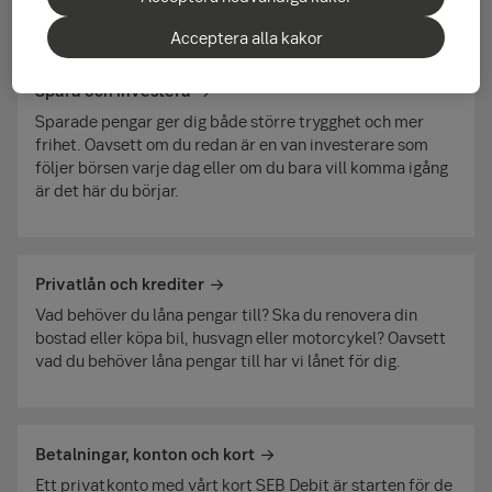
Acceptera alla kakor
Spara och investera
Sparade pengar ger dig både större trygghet och mer
frihet. Oavsett om du redan är en van investerare som
följer börsen varje dag eller om du bara vill komma igång
är det här du börjar.
Privatlån och krediter
Vad behöver du låna pengar till? Ska du renovera din
bostad eller köpa bil, husvagn eller motorcykel? Oavsett
vad du behöver låna pengar till har vi lånet för dig.
Betalningar, konton och kort
Ett privatkonto med vårt kort SEB Debit är starten för de