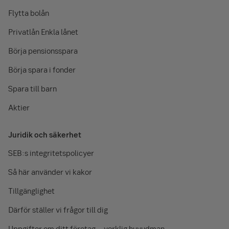
Flytta bolån
Privatlån Enkla lånet
Börja pensionsspara
Börja spara i fonder
Spara till barn
Aktier
Juridik och säkerhet
SEB:s integritetspolicyer
Så här använder vi kakor
Tillgänglighet
Därför ställer vi frågor till dig
Uppgifter om ditt företag – verklig huvudman