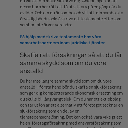
du vill att din make ska ärva dig. Anledningen är att
dessa barn har rätt att få ut sitt arv på en gång när du
avlider. Och om du är sambo och vill att din sambo ska
ärva dig bör du också skriva ett testamente eftersom
sambor inte ärver varandra.
Få hjälp med skriva testamente hos våra
samarbetspartners inom juridiska tjänster
Skaffa rätt försäkringar så att du får
samma skydd som om du vore
anställd
Du har inte längre samma skydd som om du vore
anställd. I första hand bör du skaffa en sjukförsäkring
som ger dig kompletterande ekonomisk ersättning om
du skulle bli långvarigt sjuk. Om du har ett aktiebolag
och tar ut lön är ett alternativ att företaget tecknar en
sjukförsäkring som en del av en
tjänstepensionslösning. Det kan också vara viktigt att
ha en företagsförsäkring med ansvarsförsäkring som