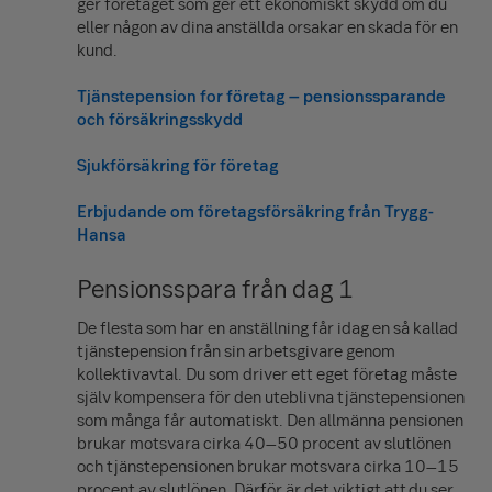
ger företaget som ger ett ekonomiskt skydd om du
eller någon av dina anställda orsakar en skada för en
kund.
Tjänstepension for företag – pensionssparande
och försäkringsskydd
Sjukförsäkring för företag
Erbjudande om företagsförsäkring från Trygg-
Hansa
Pensionsspara från dag 1
De flesta som har en anställning får idag en så kallad
tjänstepension från sin arbetsgivare genom
kollektivavtal. Du som driver ett eget företag måste
själv kompensera för den uteblivna tjänstepensionen
som många får automatiskt. Den allmänna pensionen
brukar motsvara cirka 40–50 procent av slutlönen
och tjänstepensionen brukar motsvara cirka 10–15
procent av slutlönen. Därför är det viktigt att du ser