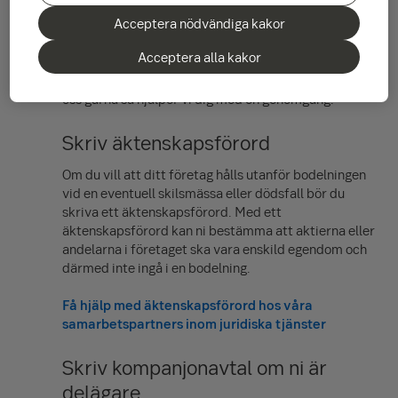
Därför rekommenderar vi att du sparar ihop till en
Acceptera nödvändiga kakor
buffert på runt 5–6 nettolöner innan du startar
verksamheten. Tänk också på att göra en budget för
Acceptera alla kakor
din privatekonomi innan du startar verksamheten –
då vet du hur mycket som går åt varje månad. Ring
oss gärna så hjälper vi dig med en genomgång.
Skriv äktenskapsförord
Om du vill att ditt företag hålls utanför bodelningen
vid en eventuell skilsmässa eller dödsfall bör du
skriva ett äktenskapsförord. Med ett
äktenskapsförord kan ni bestämma att aktierna eller
andelarna i företaget ska vara enskild egendom och
därmed inte ingå i en bodelning.
Få hjälp med äktenskapsförord hos våra
samarbetspartners inom juridiska tjänster
Skriv kompanjonavtal om ni är
delägare