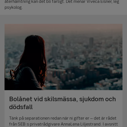
återhämtning kan det bli farligt. Det menar Viveca Eisner, leg
psykolog.
Bolånet vid skilsmässa, sjukdom och
dödsfall
Tänk på separationen redan när ni gifter er – det är rådet
från SEB:s privatrådgivare AnnaLena Liljestrand. I avsnitt