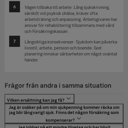
Vägen tillbaka till arbete: Lång sjukskrivning,
särskilt vid psykisk ohälsa, kräver ofta
arbetsträning och anpassning. Arbetsgivaren har
ansvar för rehabilitering tillsammans med vård
och Försäkringskassan.
Långsiktiga konsekvenser: Sjukdom kan påverka
livsstil, arbete, pension och boende. God
planering minskar sårbarheten om något oväntat
händer.
Frågor från andra i samma situation
När du blir sjuk kan du få ersättning från fyra olika håll:
1) Försäkringskassan, 2) arbetsgivaren genom så kallad
kollektivavtalad försäkring, 3) privat sjuk- eller
Om du ser att sjukpenningen inte kommer att täcka dina
olycksfallsförsäkring, 4) fackförbund. På