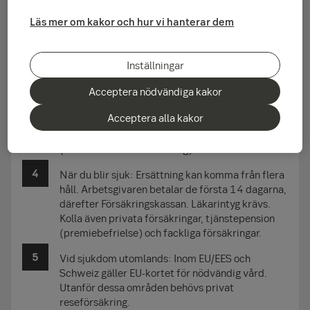
Förbered ekonomin: Om sjukpenningen inte
räcker bör du planera i förväg, till exempel
Läs mer om kakor och hur vi hanterar dem
genom buffert (ca två nettolöner), privata
försäkringar, inkomstförsäkring eller
bolåneskydd.
Inställningar
Skillnader för egenföretagare: Egenföretagare
Acceptera nödvändiga kakor
har svagare grundskydd och behöver ofta
Acceptera alla kakor
komplettera med sjukförsäkring. Regler och
karenstid skiljer sig beroende på bolagsform
(enskild firma vs aktiebolag).
När du blir sjuk: Ersättning kan komma från flera
håll. Arbetsgivaren betalar de första 14 dagarna,
därefter Försäkringskassan. Läkarintyg krävs.
Kolla även privata försäkringar, tjänstepension
(premiebefrielse) och fackliga försäkringar.
Vid sjukdom utomlands: Inom EU/EES och
Schweiz gäller EU-kortet för nödvändig vård.
Utanför dessa områden behövs privat
reseförsäkring.