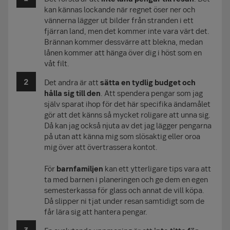
kan kännas lockande när regnet öser ner och
vännerna lägger ut bilder från stranden i ett
fjärran land, men det kommer inte vara värt det.
Brännan kommer dessvärre att blekna, medan
lånen kommer att hänga över dig i höst som en
våt filt.
Det andra är att
sätta en tydlig budget och
hålla sig till den
. Att spendera pengar som jag
själv sparat ihop för det här specifika ändamålet
gör att det känns så mycket roligare att unna sig.
Då kan jag också njuta av det jag lägger pengarna
på utan att känna mig som slösaktig eller oroa
mig över att övertrassera kontot.
För
barnfamiljen
kan ett ytterligare tips vara att
ta med barnen i planeringen och ge dem en egen
semesterkassa för glass och annat de vill köpa.
Då slipper ni tjat under resan samtidigt som de
får lära sig att hantera pengar.