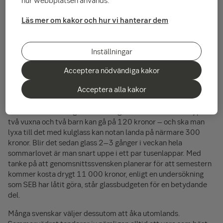
Efter vad som känts som en evighetslång vinter är sommaren
äntligen här! Och något som hör sommaren till är att svalka sig
Läs mer om kakor och hur vi hanterar dem
med en och annan glass. Att inflationen även nått
glasstillverkarna blev jag varse häromdagen. Vad dyrt det har
blivit! En Daimstrut kostar 30 kronor, och har dessutom
Inställningar
krympt i storlek. När jag satt och njöt av glassen som jag ändå
Acceptera nödvändiga kakor
köpte slog mig tanken; hur långt kommer semesterkassan att
räcka?
Acceptera alla kakor
Semestrande kan bli ganska dyrt när det fylls med aktiviteter,
resor och restaurangbesök. Bara glassnotan för en familj på
två vuxna och två barn kan gå på 120 kronor – och ska man
lyxa till det med kulglass kan notan landa på närmare 300
kronor. Blir det sedan glass 2–3 gånger i veckan hela
sommarlovet är man snart uppe i ett par tusenlappar. Med
tanke på att genomsnittssvensken planerar för att semestern
kommer kosta drygt
11 000
kronor, enligt en undersökning
som SEB har låtit göra, står glassbudgeten för en betydande
del.
Många svenskar väljer dessutom att åka utomlands.