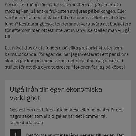
om det för många är en del av semestern att gå ut och äta
middag kan ju kanske frukosten avnjutas på balkongen. Eller
varför inte ta med picknick till stranden i stället för att köpa
lunch? Restaurangbesök tenderar att vara svåra att budgetera
för eftersom man oftast inte vet innan vilka ställen man vill gå
till.
Ett annat tips är att fundera på vilka gratisaktiviteter som
känns lockande. För egen del har jag investerat i ett par sköna
skor så jag kan promenera runt och se platsen jag besöker i
stället för att åka dyra taxiresor. Motionen får jag på köpet!
Utgå från din egen ekonomiska
verklighet
Oavsett om det blir en utlandsresa eller hemester är det
några saker som alltid gäller när det kommer till
semesterkassan.
Det första är att
inte låna pengar till resan
. Det