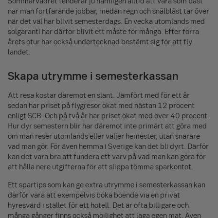
Sommarvädret tenderar ju nämligen alltid att vara som bäst
när man fortfarande jobbar, medan regn och snålblåst tar över
när det väl har blivit semesterdags. En vecka utomlands med
solgaranti har därför blivit ett måste för många. Efter förra
årets otur har också undertecknad bestämt sig för att fly
landet.
Skapa utrymme i semesterkassan
Att resa kostar däremot en slant. Jämfört med för ett år
sedan har priset på flygresor ökat med nästan 12 procent
enligt SCB. Och på två år har priset ökat med över 40 procent.
Hur dyr semestern blir har däremot inte primärt att göra med
om man reser utomlands eller väljer hemester, utan snarare
vad man gör. För även hemma i Sverige kan det bli dyrt. Därför
kan det vara bra att fundera ett varv på vad man kan göra för
att hålla nere utgifterna för att slippa tömma sparkontot.
Ett spartips som kan ge extra utrymme i semesterkassan kan
därför vara att exempelvis boka boende via en privat
hyresvärd i stället för ett hotell. Det är ofta billigare och
många gånger finns också möjlighet att laga egen mat. Även