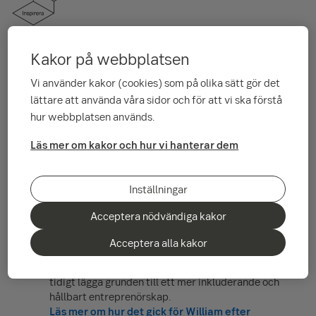
Kakor på webbplatsen
Inspirera
Vi använder kakor (cookies) som på olika sätt gör det
Ung Företagsamhet
lättare att använda våra sidor och för att vi ska förstå
Med Ung Företagsamhet får ungdomar runt om i
hur webbplatsen används.
Sverige testa att driva egna företag under sin
skolgång. Genom att inkludera entreprenörskap i
Läs mer om kakor och hur vi hanterar dem
utbildningen gör man det tillgängligt för många fler
och kan tidigt skapa en plattform för framtida
affärsidéer.
Inställningar
Läs mer om Ung Företagsamhet
Acceptera nödvändiga kakor
SEB Entrepreneur Camp
En bra idé kan komma från vem som helst. I SEB
Acceptera alla kakor
Entrepreneur Camp uppmuntras unga med olika
bakgrunder att satsa på sina företagsidéer, för att
tidigt lägga grunden till ett mer inkluderande och
hållbart entreprenörskap.
Läs mer om hur det gick för William efter