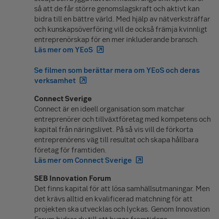
så att de får större genomslagskraft och aktivt kan
bidra till en bättre värld. Med hjälp av nätverksträffar
och kunskapsöverföring vill de också främja kvinnligt
entreprenörskap för en mer inkluderande bransch.
Läs mer om YEoS
Se filmen som berättar mera om YEoS och deras
verksamhet
Connect Sverige
Connect är en ideell organisation som matchar
entreprenörer och tillväxtföretag med kompetens och
kapital från näringslivet. På så vis vill de förkorta
entreprenörens väg till resultat och skapa hållbara
företag för framtiden.
Läs mer om Connect Sverige
SEB Innovation Forum
Det finns kapital för att lösa samhällsutmaningar. Men
det krävs alltid en kvalificerad matchning för att
projekten ska utvecklas och lyckas. Genom Innovation
Forum bidrar du till att bygga framtidens