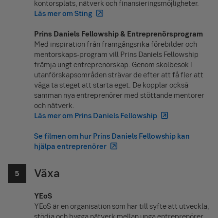
kontorsplats, nätverk och finansieringsmöjligheter.
Läs mer om Sting
Prins Daniels Fellowship & Entreprenörsprogram
Med inspiration från framgångsrika förebilder och
mentorskaps-program vill Prins Daniels Fellowship
främja ungt entreprenörskap. Genom skolbesök i
utanförskapsområden strävar de efter att få fler att
våga ta steget att starta eget. De kopplar också
samman nya entreprenörer med stöttande mentorer
och nätverk.
Läs mer om Prins Daniels Fellowship
Se filmen om hur Prins Daniels Fellowship kan
hjälpa entreprenörer
Växa
YEoS
YEoS är en organisation som har till syfte att utveckla,
stödja och bygga nätverk mellan unga entreprenörer