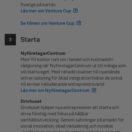
Sverige på kartan.
Läs mer om Venture Cup
Se filmen om Venture Cup
Starta
NyföretagarCentrum
Med 90 kontor runt om i landet och kostnadsfri
rådgivning når NyföretagarCentrum ut till många som
vill starta eget. Med riktade insatser till nyanlända
och en satsning för ökad integration bidrar de också
till en mer inkluderande entreprenörsvärld.
Läs mer om NyföretagarCentrum
Drivhuset
Drivhuset hjälper nya entreprenörer att starta och
driva företag med fokus på hållbar
samhällsutveckling. Genom satsningar på projekt för
social innovation, ökad inkludering och minskat
utanförskap använder de entreprenörskap som ett