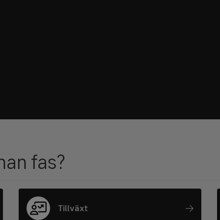
nnan fas?
Tillväxt