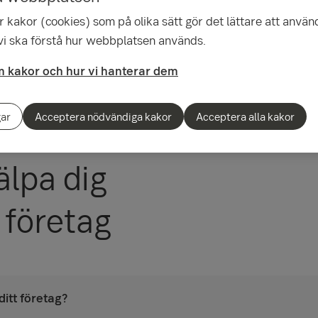
 kakor (cookies) som på olika sätt gör det lättare att använ
 vi ska förstå hur webbplatsen används.
 kakor och hur vi hanterar dem
gar
Acceptera nödvändiga kakor
Acceptera alla kakor
älpa dig
 företag
 ditt företag?