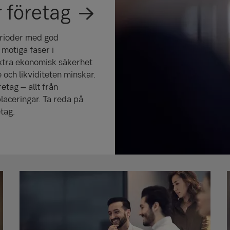
 företag
perioder med god
 motiga faser i
xtra ekonomisk säkerhet
ch likviditeten minskar.
retag – allt från
placeringar. Ta reda på
etag.