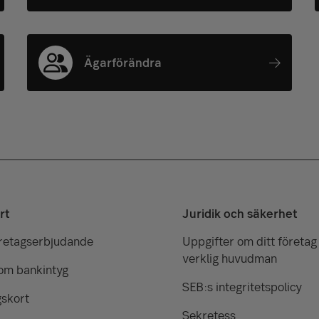
Ägarförändra
rt
Juridik och säkerhet
öretagserbjudande
Uppgifter om ditt företag
verklig huvudman
om bankintyg
SEB:s integritetspolicy
gskort
Sekretess