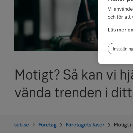
Vi använder
och för att
Läs mer om
Inställnin
Motigt? Så kan vi hj
vända trenden i ditt
seb.se
Företag
Företagets faser
Motigt i