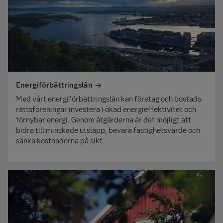
Energiförbättringslån
Med vårt energi­förbättringslån kan företag och bostads­
rätts­föreningar investera i ökad energi­effektivitet och
förnybar energi. Genom åtgärderna är det möjligt att
bidra till minskade utsläpp, bevara fastighets­värde och
sänka kostnaderna på sikt.