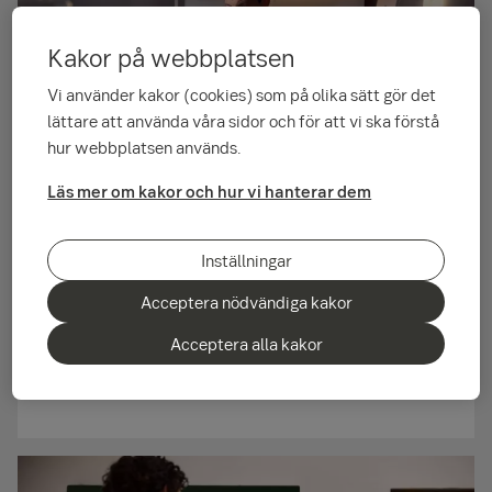
Kakor på webbplatsen
Vi använder kakor (cookies) som på olika sätt gör det
lättare att använda våra sidor och för att vi ska förstå
hur webbplatsen används.
Läs mer om kakor och hur vi hanterar dem
Factoring – fakturafinansiering
Factoring, även känt som faktura­finansiering, är
Inställningar
samlings­begreppet för när ett företag belånar eller säljer
sina fakturor. Det gör det möjligt för företag att öka sin
Acceptera nödvändiga kakor
likviditet och snabbt få pengar på kontot genom att
Acceptera alla kakor
frigöra kapital ur sina kundfordringar. Att belåna sina
fakturor är ett smidigt alternativ till traditionella
krediter.