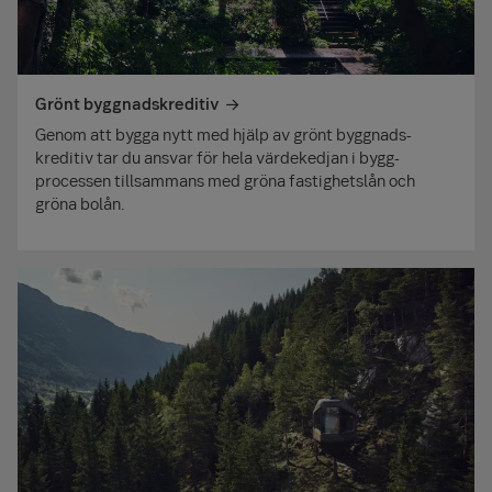
Grönt byggnadskreditiv
Genom att bygga nytt med hjälp av grönt byggnads­
kreditiv tar du ansvar för hela värde­kedjan i bygg­
processen tillsammans med gröna fastig­hets­lån och
gröna bolån.