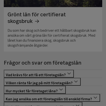
Grönt lån för certifierat
skogsbruk
Du som har skog och bedriver ett hållbart skogsbruk kan
ansöka om vårt gröna lån för certifierat skogsbruk. Med
lånet kan du finansiera skog, skogsbruk och
skogsfrämjande åtgärder.
Frågor och svar om företagslån
För att kunna ansöka om företagslån eller annan
finansiering behöver företaget först bli kund hos oss. Det
Du kan välja mellan fast och rörlig ränta. Räntesatsen
krävs även att vissa grundläggande villkor är uppfyllda,
sätts efter individuell prövning.
Hur mycket ditt företag kan låna avgörs av flera faktorer,
bland annat att företaget har en giltig bolagsform, är
bland annat syftet med krediten, företagets affärsidé,
registrerat i Sverige och har ett svenskt bankkonto.
Du kan ansöka om företagslån för enskild firma på