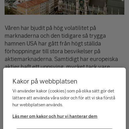
Våren har bjudit på hög volatilitet på
marknaderna och den tidigare så trygga
hamnen USA har gått från högt ställda
förhoppningar till stora besvikelser på
aktiemarknaderna. Samtidigt har europeiska
aktier haft ett uppsving, mycket tack vare
finanspolitiska stimulanser. Här delar vi våra
Kakor på webbplatsen
tankar kring europeiska aktier, och småbolag i
synnerhet, inför sommarsemestern som vissa
Vi använder kakor (cookies) som på olika sätt gör det
kanske väljer att spendera i just Europa.
lättare att använda våra sidor och för att vi ska förstå
hur webbplatsen används.
Europeiska aktier ser fortsatt
Läs mer om kakor och hur vi hanterar dem
intressanta ut