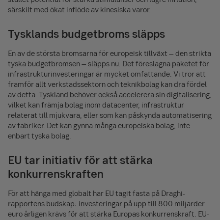
särskilt med ökat inflöde av kinesiska varor.
Tysklands budgetbroms släpps
En av de största bromsarna för europeisk tillväxt – den strikta
tyska budgetbromsen – släpps nu. Det föreslagna paketet för
infrastrukturinvesteringar är mycket omfattande. Vi tror att
framför allt verkstadssektorn och teknikbolag kan dra fördel
av detta. Tyskland behöver också accelerera sin digitalisering,
vilket kan främja bolag inom datacenter, infrastruktur
relaterat till mjukvara, eller som kan påskynda automatisering
av fabriker. Det kan gynna många europeiska bolag, inte
enbart tyska bolag.
EU tar initiativ för att stärka
konkurrenskraften
För att hänga med globalt har EU tagit fasta på Draghi-
rapportens budskap: investeringar på upp till 800 miljarder
euro årligen krävs för att stärka Europas konkurrenskraft. EU-