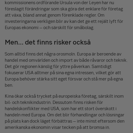
kommissionens ordförande Ursula von der Leyen har nu
föreslagit förändringar som ska göra det enklare för företag
att växa, bland annat genom förenklade regler. Om
investeringarna verkligen blir av kan det ge ett rejält lyft för
Europas ekonomi – och särskilt för småbolag.
Men… det finns risker också
Som alltid finns det några orosmoln. Europa är beroende av
handel med omvärlden och import av både råvaror och teknik.
Det gör regionen känslig för yttre påverkan. Samtidigt
fokuserar USA alltmer på sina egna intressen, vilket gör att
Europa behöver stärka sitt eget försvar och stå mer på egna
ben.
Kina ökar också trycket på europeiska företag, särskilt inom
bil- och teknikindustrin. Dessutom finns risken för
handelskonflikter med USA, som har ett stort överskott i
handeln med Europa. Om det blir förhandlingar och lösningar
på plats kan dock läget förbättras – inte minst eftersom den
amerikanska ekonomin visar tecken på att bromsa in.