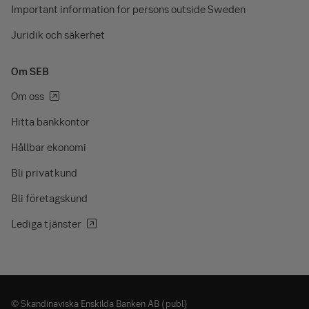
Important information for persons outside Sweden
Juridik och säkerhet
Om SEB
Om oss
Hitta bankkontor
Hållbar ekonomi
Bli privatkund
Bli företagskund
Lediga tjänster
© Skandinaviska Enskilda Banken AB (publ)