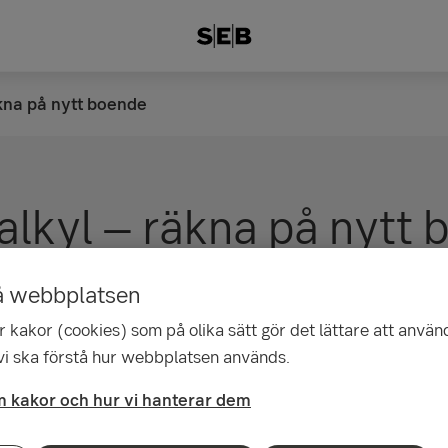
na på nytt boende
alkyl – räkna på nytt 
å webbplatsen
 kakor (cookies) som på olika sätt gör det lättare att använ
 vi ska förstå hur webbplatsen används.
gler 2026
 kakor och hur vi hanterar dem
il gäller nya bolåneregler som påverkar hur mycket du kan lå