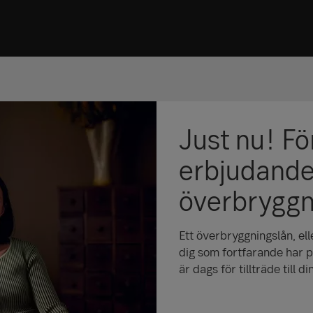
Just nu! Fö
erbjudande
överbryggn
Ett överbryggningslån, eller
dig som fortfarande har p
är dags för tillträde till d