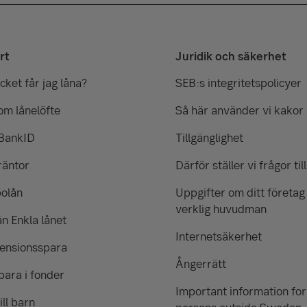
å vilken ränta du kan få. Räntan sätts utifrån vår
583
tenedsättning.
1 167
dig att bli kund hos oss. Vi kan också hjälpa dig att
rt
Juridik och säkerhet
1 750
ket får jag låna?
SEB:s integritetspolicyer
2 333
om lånelöfte
Så här använder vi kakor
2 917
 BankID
Tillgänglighet
räntor
Därför ställer vi frågor till
bolån
Uppgifter om ditt företag
verklig huvudman
ån Enkla lånet
Internetsäkerhet
pensionsspara
Ångerrätt
para i fonder
Important information for
ill barn