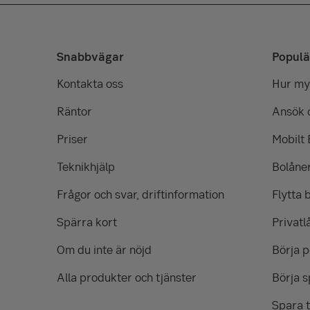
du välkommen att kontakta oss för att få reda p
+1 %
833
ordinarie bolåneränta minus en individuell rän
+2 %
1 667
Om du accepterar vårt erbjudande kan vi hjälpa 
Snabbvägar
Populä
avsluta dina affärer med din gamla bank.
+3 %
2 500
Kontakta oss
Hur myc
+4 %
3 333
Räntor
Ansök 
+5 %
4 167
Priser
Mobilt
Teknikhjälp
Bolåne
Frågor och svar, driftinformation
Flytta 
Spärra kort
Privatl
Om du inte är nöjd
Börja 
Alla produkter och tjänster
Börja s
Spara t