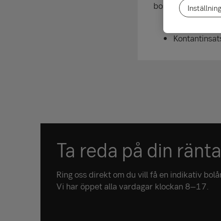
bostad.
Inställnin
Bolånetaket 
Kontantinsat
Ta reda på din ränt
Ring oss direkt om du vill få en indikativ bol
Vi har öppet alla vardagar klockan 8–17.