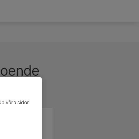
boende
da våra sidor
na till din