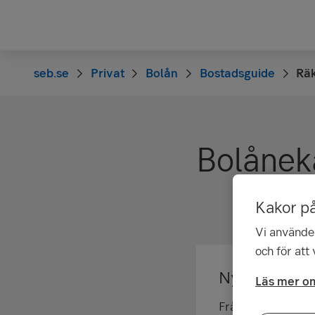
seb.se
Privat
Bolån
Bostadsguide
Räk
Bolånek
Kakor p
Vi använder
och för att
Nya bolånere
Läs mer om
Från och med 1 apr