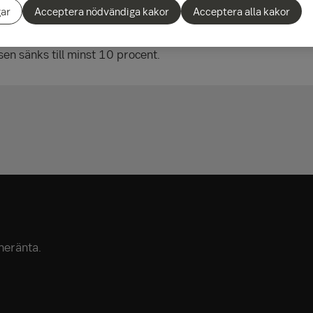
gar
Acceptera nödvändiga kakor
Acceptera alla kakor
höjs från 85 till 90 procent av bostadens värde.
sen sänks till minst 10 procent.
a
åneränta.