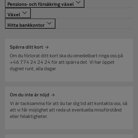
SEB Debit, SEB Debit Limited, SEB Credit och SEB
Invited:
0771-365 365
.
Växel:
08-785 10 00
Vardagar 8–20
Vardagar 8–18
SEB:s växel, när du söker bankkontor, person eller
Helgdagar 10–18
avdelning
Använd vår sökfunktion för att hitta ditt närmaste
AirPlus:
08-14 67 37
0771-62 10 00
bankkontor. Vill du boka in ett rådgivningsmöte behöver
Eurocard:
08-14 67 57
Öppettider
Spärra ditt kort
du ringa till oss, vi har inga drop in tider.
SEB Corporate och SEB Corporate Limit:
0774-48 28 08
Vardagar 8–20
Om du förlorat ditt kort ska du omedelbart ringa oss på
Vardagar 8:30–17
Helgdagar 10–18
Sök efter ditt bankkontor
+46 774 24 24 24 för att spärra det. Vi har öppet
dygnet runt, alla dagar.
Om du inte är nöjd
Vi är tacksamma för att du tar dig tid att kontakta oss, så
att vi får möjlighet att reda ut eventuella missförstånd
eller felaktigheter.