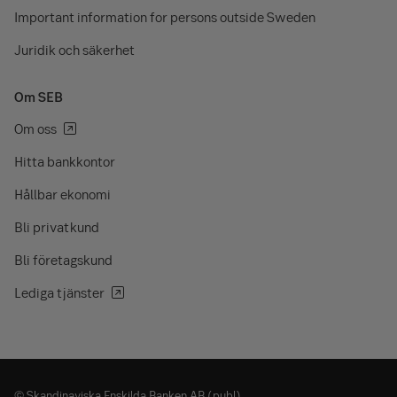
Important information for persons outside Sweden
Juridik och säkerhet
Om SEB
Om oss
Hitta bankkontor
Hållbar ekonomi
Bli privatkund
Bli företagskund
Lediga tjänster
© Skandinaviska Enskilda Banken AB (publ)