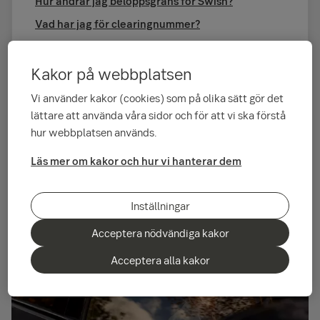
Hur ändrar jag beloppsgräns för Swish?
Vad har jag för clearingnummer?
Vad gör jag om mitt kort är trasigt, slitet eller
slutat fungera?
Kakor på webbplatsen
Hur spärrar och beställer jag ett nytt kort?
Vi använder kakor (cookies) som på olika sätt gör det
lättare att använda våra sidor och för att vi ska förstå
hur webbplatsen används.
Vanliga ärenden
Läs mer om kakor och hur vi hanterar dem
Inställningar
Acceptera nödvändiga kakor
Acceptera alla kakor