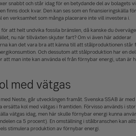
r snabbt och står idag för en betydande del av bolagets vin
n finns dock kvar. Den kan ses som en finansieringskälla fö
äl en verksamhet som många placerare inte vill investera i.
för att helt undvika fossila bränslen, då kanske du överväger
tället, nu när tillväxten skjuter fart? Om vi även här adderar
a kan det vara bra att känna till att stålproduktionen står f
ergikonsumtion. Och dessutom att stålproduktion har en del 
 att man inte kan använda el från förnybar energi, utan är hä
kol med vätgas
t med Neste, går utvecklingen framåt. Svenska SSAB är med i
a ersätta kol med vätgas i framtiden. Förvisso används i stor
tälla vätgas idag, men här skulle förnybar energi kunna använ
andelen ca 5 procent). En omställning i stålbranschen kan all
els stimulera produktion av förnybar energi.