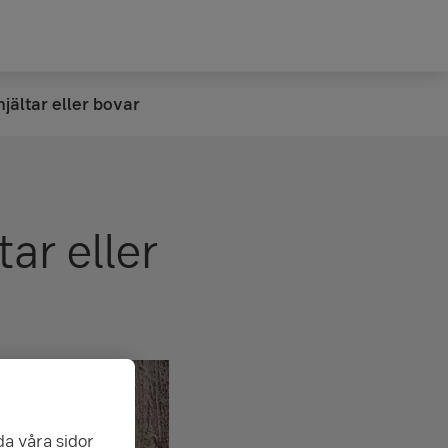
hjältar eller bovar
tar eller
da våra sidor