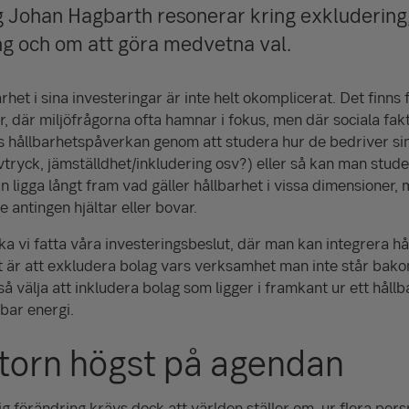
g Johan Hagbarth resonerar kring exkludering,
ng och om att göra medvetna val.
arhet i sina investeringar är inte helt okomplicerat. Det finns f
, där miljöfrågorna ofta hamnar i fokus, men där sociala fakt
gs hållbarhetspåverkan genom att studera hur de bedriver s
vtryck, jämställdhet/inkludering osv?) eller så kan man stud
n ligga långt fram vad gäller hållbarhet i vissa dimensioner,
e antingen hjältar eller bovar.
 vi fatta våra investeringsbeslut, där man kan integrera hål
 är att exkludera bolag vars verksamhet man inte står bako
å välja att inkludera bolag som ligger i framkant ur ett håll
bar energi.
torn högst på agendan
 förändring krävs dock att världen ställer om, ur flera persp