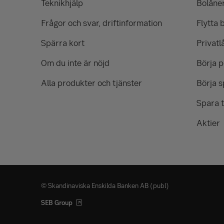
Teknikhjälp
Bolåne
Frågor och svar, driftinformation
Flytta 
Spärra kort
Privatl
Om du inte är nöjd
Börja 
Alla produkter och tjänster
Börja s
Spara t
Aktier
© Skandinaviska Enskilda Banken AB (publ)
SEB Group