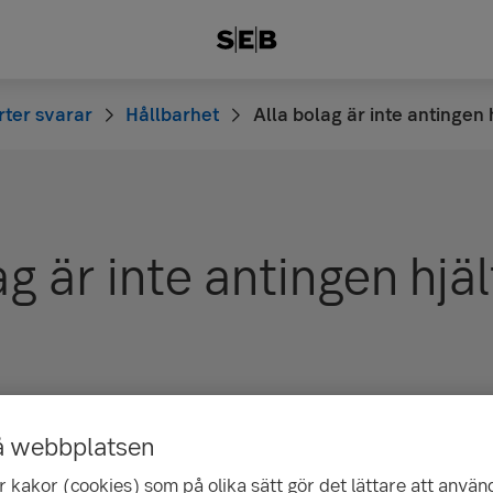
ter svarar
Hållbarhet
Alla bolag är inte antingen 
ag är inte antingen hjäl
å webbplatsen
 kakor (cookies) som på olika sätt gör det lättare att använ