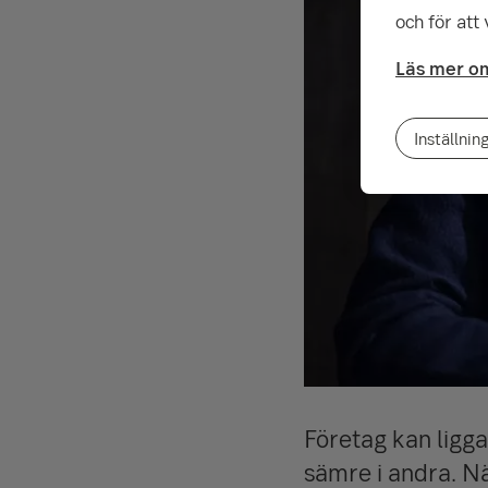
och för att
Läs mer om
Inställnin
Företag kan ligga
sämre i andra. Nä