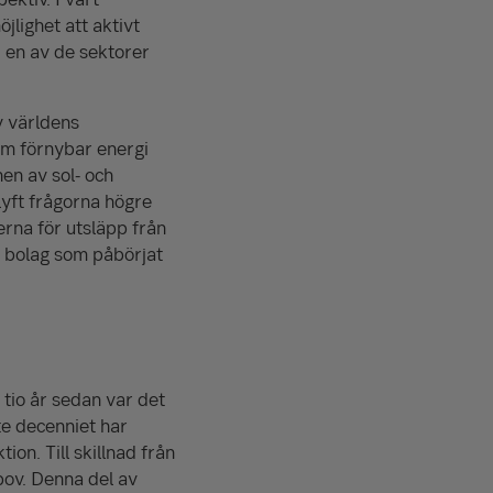
jlighet att aktivt
vi en av de sektorer
v världens
nom förnybar energi
en av sol- och
lyft frågorna högre
erna för utsläpp från
a bolag som påbörjat
 tio år sedan var det
te decenniet har
on. Till skillnad från
bov. Denna del av