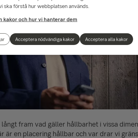
 vi ska förstå hur webbplatsen används.
 kakor och hur vi hanterar dem
gar
Acceptera nödvändiga kakor
Acceptera alla kakor
 långt fram vad gäller hållbarhet i vissa dime
r är en placering hållbar och var drar vi grän