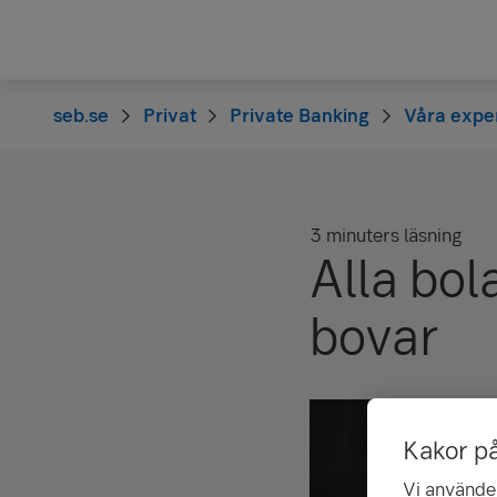
seb.se
Privat
Private Banking
Våra exper
3 minuters läsning
Alla bol
bovar
Kakor p
Vi använder