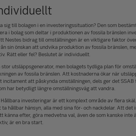
ndividuellt
 sig till bolagen i en investeringssituation? Den som bestämt 
ra i bolag som deltar i produktionen av fossila bränslen inve
att Nestes bidrag till omställningen är en viktigare faktor öve
rån sin önskan att undvika produktion av fossila bränslen, me
v. Rätt eller fel? Beslutet är individuellt.
stor utsläppsgenerator, men bolagets tydliga plan för omställ
skningen av fossila bränslen. Att kostnaderna ökar när utslä
t incitament att påskynda omställningen, dels ger det SSAB f
m har betydligt längre omställningsväg att vandra.
ållbara investeringar är ett komplext område av flera skäl.
tt ta hållbar hänsyn, alla med sina för- och nackdelar. Att det i
 Att känna efter, göra medvetna val, även de som kanske inte
tiv, är en bra start.