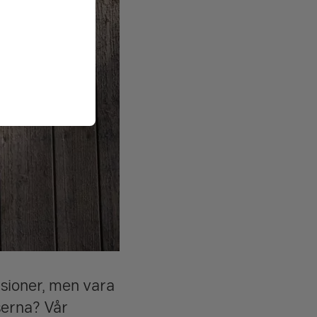
nsioner, men vara
serna? Vår