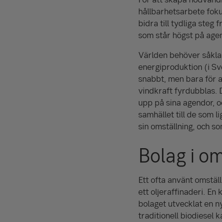
hållbarhetsarbete fokus
bidra till tydliga steg
som står högst på age
Världen behöver såklar
energiproduktion (i Sv
snabbt, men bara för at
vindkraft fyrdubblas. D
upp på sina agendor, o
samhället till de som 
sin omställning, och so
Bolag i om
Ett ofta använt omställ
ett oljeraffinaderi. En
bolaget utvecklat en ny
traditionell biodiesel