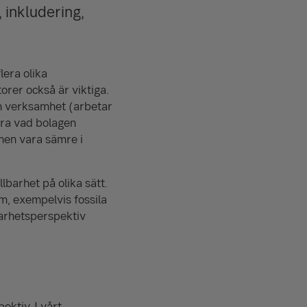
 inkludering,
lera olika
orer också är viktiga.
in verksamhet (arbetar
era vad bolagen
 men vara sämre i
lbarhet på olika sätt.
m, exempelvis fossila
barhetsperspektiv
ektiv. I vårt