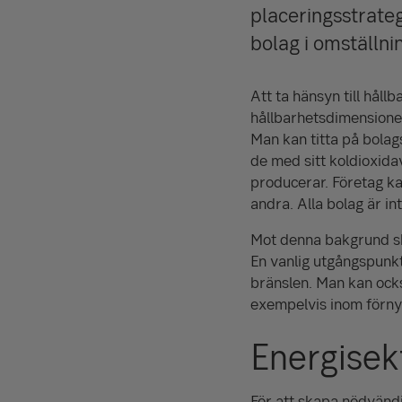
placeringsstrate
bolag i omställni
Att ta hänsyn till hållb
hållbarhetsdimensioner
Man kan titta på bola
de med sitt koldioxida
producerar. Företag ka
andra. Alla bolag är int
Mot denna bakgrund ska
En vanlig utgångspunkt
bränslen. Man kan ocks
exempelvis inom förny
Energisek
För att skapa nödvändig