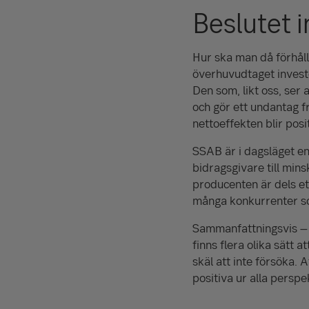
Beslutet i
Hur ska man då förhålla
överhuvudtaget investe
Den som, likt oss, ser 
och gör ett undantag f
nettoeffekten blir positi
SSAB är i dagsläget en 
bidragsgivare till min
producenten är dels et
många konkurrenter so
Sammanfattningsvis – H
finns flera olika sätt a
skäl att inte försöka.
positiva ur alla perspek