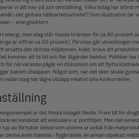
erar vi allt mer på just omställning. Vilka bolag har störst mö
 framåt i det globala hållbarhetsarbetet? Som illustration tar 
ndan – energisektorn.
t energi, men idag står fossila bränslen för ca 80 procent a
erige är siffran ca 50 procent). Förvisso går utvecklingen i
t ersätta den största miljöboven, kolet, krävs att produktion
et kommer att ta tid och fler åtgärder behövs. Politiker har 
ch för närvarande pågår en diskussion om att flytta kostnad
ligger bakom utsläppen. Något som, när det sker, skulle gynn
m redan idag har lägre utsläpp relativt sina konkurrenter.
ställning
ningsexempel är det finska bolaget Neste. Fram till för drygt
 klockren kandidat att exkludera ur portföljen. Men det senas
 typ av förnybar diesel som utvinns ur avfall från matprodukti
 kan denna även blandas i flygbränsle, en annan utpekad miljö