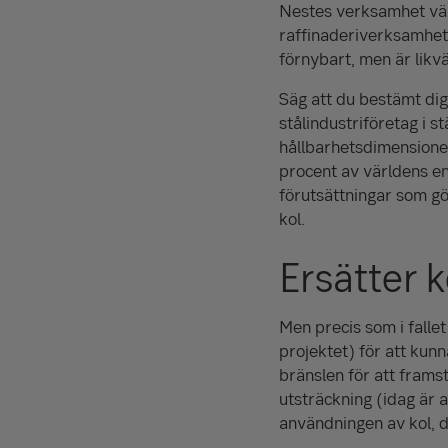
Nestes verksamhet växe
raffinaderiverksamhete
förnybart, men är likv
Säg att du bestämt dig 
stålindustriföretag i s
hållbarhetsdimensionern
procent av världens en
förutsättningar som gör
kol.
Ersätter 
Men precis som i falle
projektet) för att kunn
bränslen för att frams
utsträckning (idag är 
användningen av kol, d