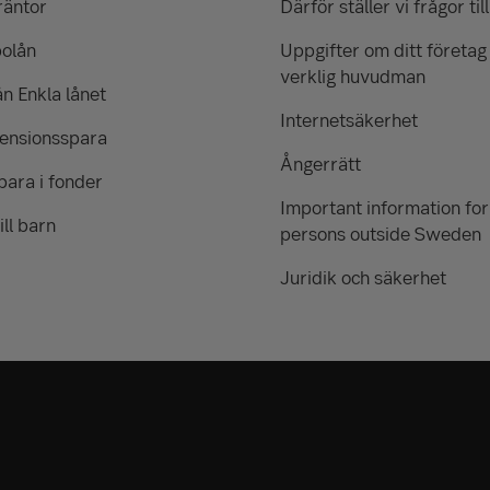
räntor
Därför ställer vi frågor till
bolån
Uppgifter om ditt företag
verklig huvudman
ån Enkla lånet
Internetsäkerhet
pensionsspara
Ångerrätt
para i fonder
Important information for
ill barn
persons outside Sweden
Juridik och säkerhet