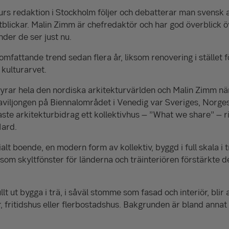
turs redaktion i Stockholm följer och debatterar man svensk 
utblickar. Malin Zimm är chefredaktör och har god överblick 
der de ser just nu.
omfattande trend sedan flera år, liksom renovering i stället 
kulturarvet.
yrar hela den nordiska arkitekturvärlden och Malin Zimm näm
aviljongen på Biennalområdet i Venedig var Sveriges, Norges
e arkitekturbidrag ett kollektivhus – ”What we share” – ri
Hard.
lt boende, en modern form av kollektiv, byggd i full skala i trä
som skyltfönster för länderna och träinteriören förstärkte d
lt ut bygga i trä, i såväl stomme som fasad och interiör, blir 
r, fritidshus eller flerbostadshus. Bakgrunden är bland annat 