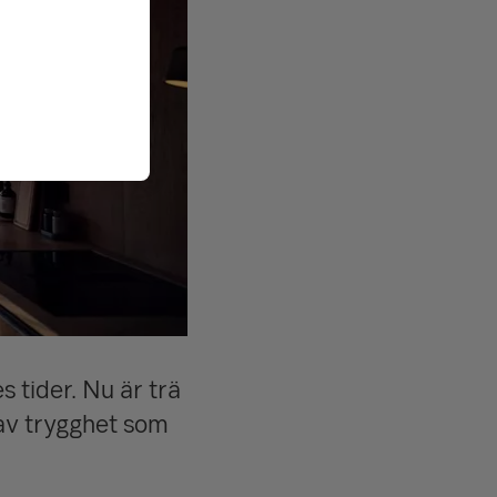
s tider. Nu är trä
 av trygghet som