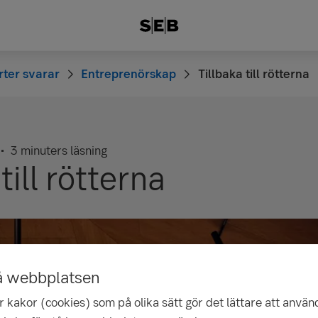
ter svarar
Entreprenörskap
Tillbaka till rötterna
1
3 minuters läsning
till rötterna
å webbplatsen
 kakor (cookies) som på olika sätt gör det lättare att använ