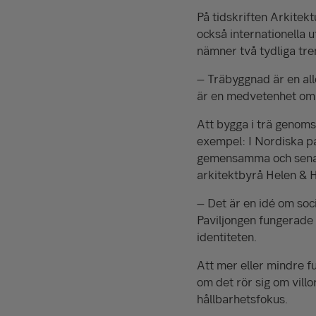
På tidskriften Arkitek
också internationella 
nämner två tydliga tren
– Träbyggnad är en all
är en medvetenhet om 
Att bygga i trä genoms
exempel: I Nordiska p
gemensamma och senast
arkitektbyrå Helen & 
– Det är en idé om socia
Paviljongen fungerade 
identiteten.
Att mer eller mindre ful
om det rör sig om villo
hållbarhetsfokus.