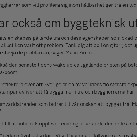
ggherrar som vill profilera sig inom hållbarhet ger trä en tyd
ar också om byggteknisk u
nits en skepsis gällande trä och dess egenskaper, som ökad br
kustiken varit ett problem. Tänk dig att bo i en gitarr, det
 stävja de problemen, säger Malin Zimm.
så den senaste tidens wake up-call gällande bristen på be
trä-boom.
 reflektera över att Sverige är en av världens tio största ex
stampar av iver att få bygga mer i trä och byggherrarna har
omvärldstrender som bidrar till vår önskan att bygga i trä. 
.
 till att inhemsk upplevelsenäring är urstark, den är lika stor
 redan något självklart. Vi vill ”glampa”, fjällvandra, skogs