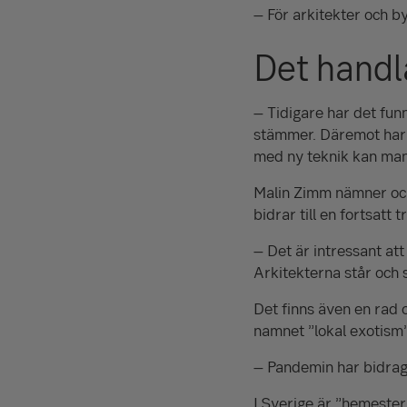
– För arkitekter och by
Det handl
– Tidigare har det fun
stämmer. Däremot har a
med ny teknik kan man
Malin Zimm nämner ock
bidrar till en fortsatt 
– Det är intressant att
Arkitekterna står och 
Det finns även en rad 
namnet ”lokal exotism”
– Pandemin har bidragit
I Sverige är ”hemester”