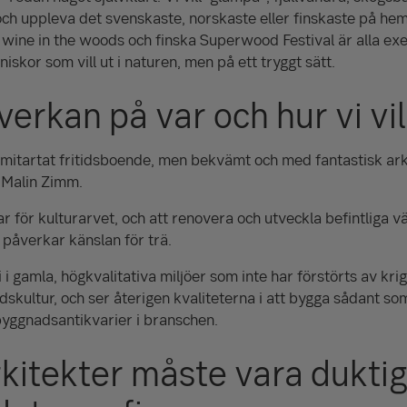
ch uppleva det svenskaste, norskaste eller finskaste på h
 wine in the woods och finska Superwood Festival är alla e
niskor som vill ut i naturen, men på ett tryggt sätt.
verkan på var och hur vi vil
 eremitartat fritidsboende, men bekvämt och med fantastisk ark
 Malin Zimm.
r för kulturarvet, och att renovera och utveckla befintliga v
 påverkar känslan för trä.
 i gamla, högkvalitativa miljöer som inte har förstörts av krig
kultur, och ser återigen kvaliteterna i att bygga sådant som
yggnadsantikvarier i branschen.
kitekter måste vara duktig