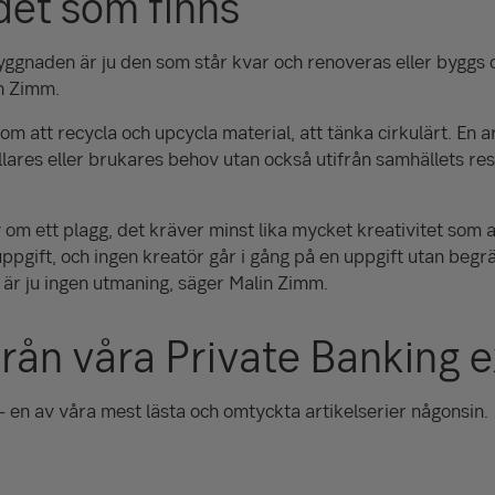
det som finns
ggnaden är ju den som står kvar och renoveras eller byggs om
n Zimm.
m att recycla och upcycla material, att tänka cirkulärt. En a
llares eller brukares behov utan också utifrån samhällets re
y om ett plagg, det kräver minst lika mycket kreativitet som at
ppgift, och ingen kreatör går i gång på en uppgift utan begrä
är ju ingen utmaning, säger Malin Zimm.
från våra Private Banking 
 en av våra mest lästa och omtyckta artikelserier någonsin.