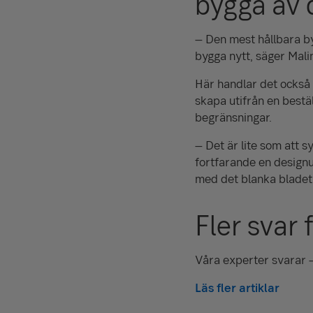
bygga av 
– Den mest hållbara by
bygga nytt, säger Mali
Här handlar det också o
skapa utifrån en bestä
begränsningar.
– Det är lite som att s
fortfarande en designu
med det blanka bladet 
Fler svar 
Våra experter svarar –
Läs fler artiklar