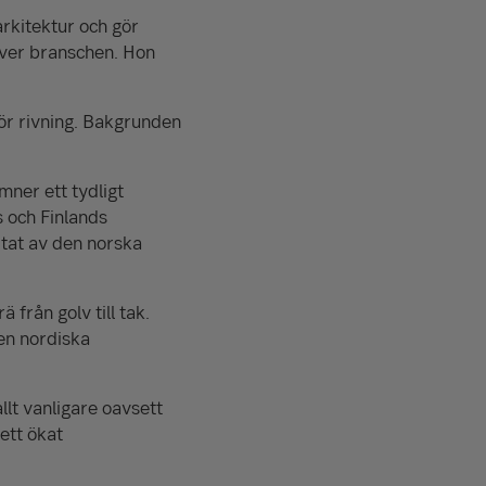
arkitektur och gör
över branschen. Hon
för rivning. Bakgrunden
ner ett tydligt
 och Finlands
tat av den norska
 från golv till tak.
en nordiska
allt vanligare oavsett
ett ökat