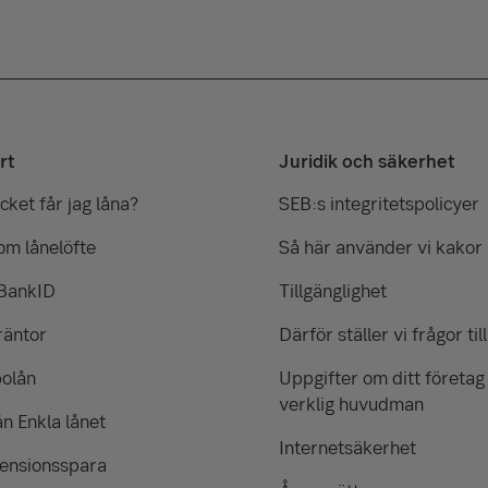
rt
Juridik och säkerhet
ket får jag låna?
SEB:s integritetspolicyer
om lånelöfte
Så här använder vi kakor
 BankID
Tillgänglighet
räntor
Därför ställer vi frågor till
bolån
Uppgifter om ditt företag
verklig huvudman
ån Enkla lånet
Internetsäkerhet
pensionsspara