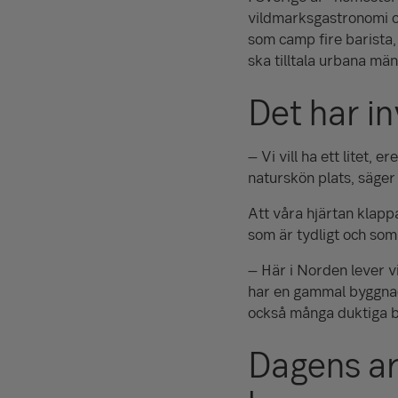
vildmarksgastronomi o
som camp fire barista,
ska tilltala urbana män
Det har in
– Vi vill ha ett litet,
naturskön plats, säger
Att våra hjärtan klappa
som är tydligt och som
– Här i Norden lever vi
har en gammal byggnads
också många duktiga b
Dagens ar