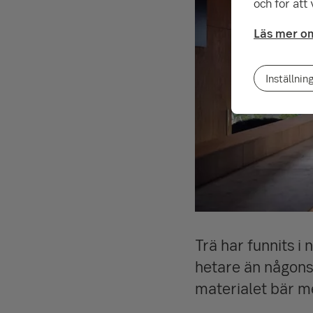
och för att
Läs mer om
Inställnin
Trä har funnits i
hetare än någonsi
materialet bär me