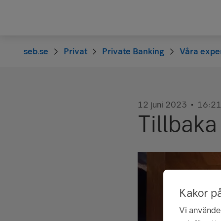
seb.se
Privat
Private Banking
Våra exper
12 juni 2023
16:2
Tillbaka 
Kakor p
Vi använder