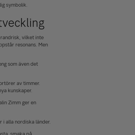
lig symbolik.
tveckling
andrisk, vilket inte
 uppstår resonans. Men
tong som även det
portörer av timmer.
 nya kunskaper.
Malin Zimm ger en
 i alla nordiska länder.
basta, smaka på