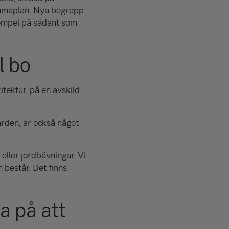
emmaplan. Nya begrepp
xempel på sådant som
l bo
itektur, på en avskild,
ärden, är också något
 eller jordbävningar. Vi
 består. Det finns
a på att