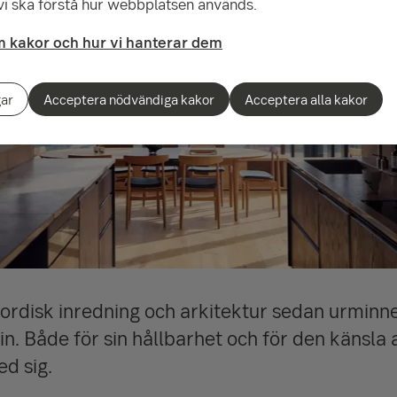
 vi ska förstå hur webbplatsen används.
 kakor och hur vi hanterar dem
gar
Acceptera nödvändiga kakor
Acceptera alla kakor
 nordisk inredning och arkitektur sedan urminne
n. Både för sin hållbarhet och för den känsla
d sig.