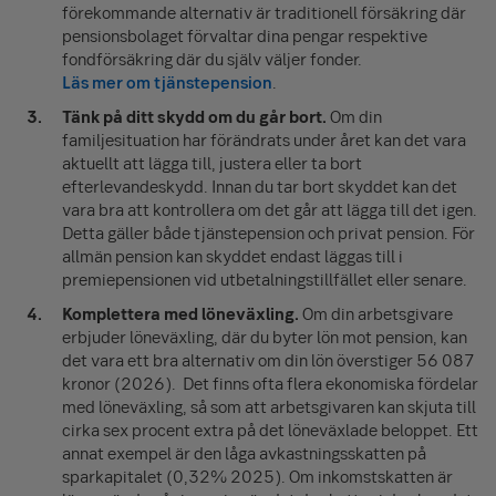
förekommande alternativ är traditionell försäkring där
pensionsbolaget förvaltar dina pengar respektive
fondförsäkring där du själv väljer fonder.
Läs mer om tjänstepension
.
Tänk på ditt skydd om du går bort.
Om din
familjesituation har förändrats under året kan det vara
aktuellt att lägga till, justera eller ta bort
efterlevandeskydd. Innan du tar bort skyddet kan det
vara bra att kontrollera om det går att lägga till det igen.
Detta gäller både tjänstepension och privat pension. För
allmän pension kan skyddet endast läggas till i
premiepensionen vid utbetalningstillfället eller senare.
Komplettera med löneväxling.
Om din arbetsgivare
erbjuder löneväxling, där du byter lön mot pension, kan
det vara ett bra alternativ om din lön överstiger 56 087
kronor (2026). Det finns ofta flera ekonomiska fördelar
med löneväxling, så som att arbetsgivaren kan skjuta till
cirka sex procent extra på det löneväxlade beloppet. Ett
annat exempel är den låga avkastningsskatten på
sparkapitalet (0,32% 2025). Om inkomstskatten är