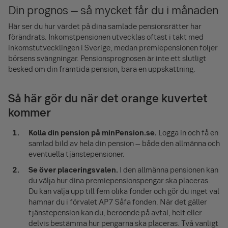
Din prognos – så mycket får du i månaden
Här ser du hur värdet på dina samlade pensionsrätter har
förändrats. Inkomstpensionen utvecklas oftast i takt med
inkomstutvecklingen i Sverige, medan premiepensionen följer
börsens svängningar. Pensionsprognosen är inte ett slutligt
besked om din framtida pension, bara en uppskattning.
Så här gör du när det orange kuvertet
kommer
Kolla din pension på minPension.se.
Logga in och få en
samlad bild av hela din pension – både den allmänna och
eventuella tjänstepensioner.
Se över placeringsvalen.
I den allmänna pensionen kan
du välja hur dina premiepensionspengar ska placeras.
Du kan välja upp till fem olika fonder och gör du inget val
hamnar du i förvalet AP7 Såfa fonden. När det gäller
tjänstepension kan du, beroende på avtal, helt eller
delvis bestämma hur pengarna ska placeras. Två vanligt