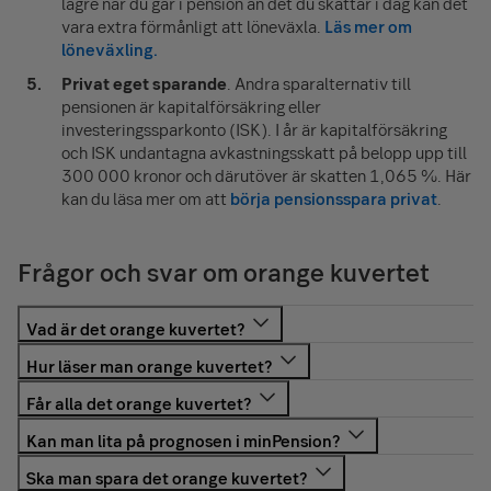
lägre när du går i pension än det du skattar i dag kan det
vara extra förmånligt att löneväxla.
Läs mer om
löneväxling.
Privat eget sparande
. Andra sparalternativ till
pensionen är kapitalförsäkring eller
investeringssparkonto (ISK). I år är kapitalförsäkring
och ISK undantagna avkastningsskatt på belopp upp till
300 000
kronor och därutöver är skatten 1,065 %. Här
kan du läsa mer om att
börja pensionsspara privat
.
Frågor och svar om orange kuvertet
Det orange kuvertet är ditt årliga pensionsbesked från
Pensionsmyndigheten. Det visar hur mycket du har tjänat
Det orange kuvertet (årsbeskedet) från
in till din allmänna pension och ger en prognos över vad
Pensionsmyndigheten visar din intjänade allmänna
Ja, i princip alla som är födda 1938 eller senare och
du kan få i pension i framtiden.
pension och en prognos för framtiden. Fokusera på totalt
tjänar in till, eller tar ut, allmän pension i Sverige får det
Ja, prognosen på minPension.se är en pålitlig och
pensionskapital, premiepensionens värdeutveckling
orange kuvertet från Pensionsmyndigheten. Det skickas