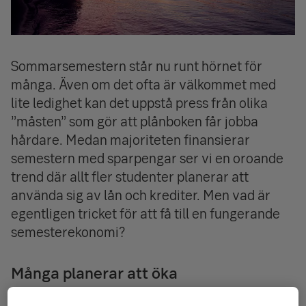
Sommarsemestern står nu runt hörnet för
många. Även om det ofta är välkommet med
lite ledighet kan det uppstå press från olika
”måsten” som gör att plånboken får jobba
hårdare. Medan majoriteten finansierar
semestern med sparpengar ser vi en oroande
trend där allt fler studenter planerar att
använda sig av lån och krediter. Men vad är
egentligen tricket för att få till en fungerande
semesterekonomi?
Många planerar att öka
semesterutgifterna