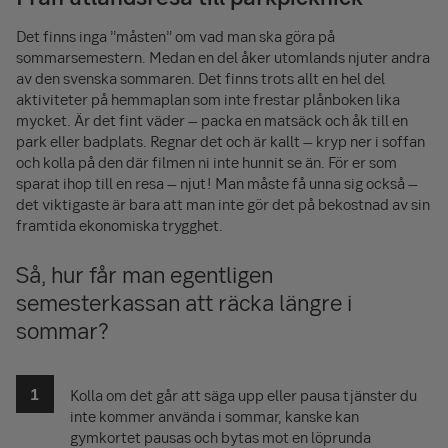
Det finns inga ”måsten” om vad man ska göra på
sommarsemestern. Medan en del åker utomlands njuter andra
av den svenska sommaren. Det finns trots allt en hel del
aktiviteter på hemmaplan som inte frestar plånboken lika
mycket. Är det fint väder – packa en matsäck och åk till en
park eller badplats. Regnar det och är kallt – kryp ner i soffan
och kolla på den där filmen ni inte hunnit se än. För er som
sparat ihop till en resa – njut! Man måste få unna sig också –
det viktigaste är bara att man inte gör det på bekostnad av sin
framtida ekonomiska trygghet.
Så, hur får man egentligen
semesterkassan att räcka längre i
sommar?
Kolla om det går att säga upp eller pausa tjänster du
inte kommer använda i sommar, kanske kan
gymkortet pausas och bytas mot en löprunda