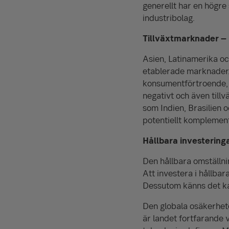
generellt har en högre
industribolag.
Tillväxtmarknader – 
Asien, Latinamerika oc
etablerade marknader. 
konsumentförtroende, d
negativt och även till
som Indien, Brasilien o
potentiellt komplement 
Hållbara investering
Den hållbara omställni
Att investera i hållba
Dessutom känns det kan
Den globala osäkerheten
är landet fortfarande 