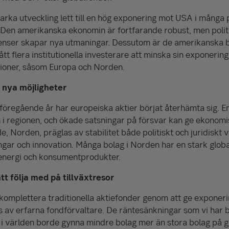
rka utveckling lett till en hög exponering mot USA i många po
 Den amerikanska ekonomin är fortfarande robust, men polit
denser skapar nya utmaningar. Dessutom är de amerikanska b
tt flera institutionella investerare att minska sin exponering 
gioner, såsom Europa och Norden.
 nya möjligheter
öregående år har europeiska aktier börjat återhämta sig. En 
n i regionen, och ökade satsningar på försvar kan ge ekonomis
 Norden, präglas av stabilitet både politiskt och juridiskt v
ngar och innovation. Många bolag i Norden har en stark global
 energi och konsumentprodukter.
t följa med på tillväxtresor
omplettera traditionella aktiefonder genom att ge expone
av erfarna fondförvaltare. De räntesänkningar som vi har b
i världen borde gynna mindre bolag mer än stora bolag på g