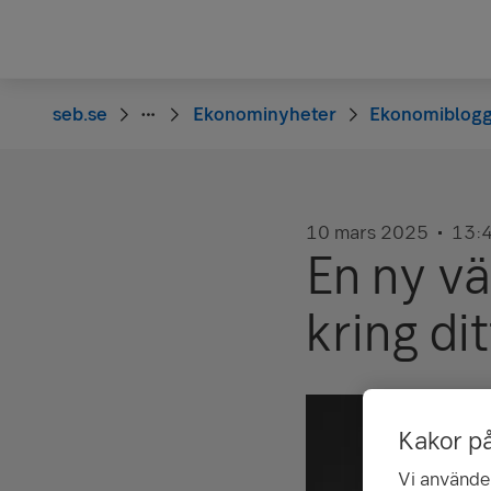
seb.se
Ekonominyheter
Ekonomiblog
10 mars 2025
13:
En ny vä
kring di
Kakor p
Vi använder