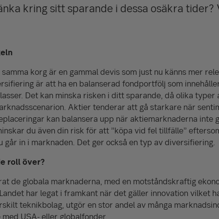
nka kring sitt sparande i dessa osäkra tider?
keln
g i samma korg är en gammal devis som just nu känns mer rele
rsifiering är att ha en balanserad fondportfölj som innehåller
lasser. Det kan minska risken i ditt sparande, då olika typer 
 marknadsscenarion. Aktier tenderar att gå starkare när sen
eplaceringar kan balansera upp när aktiemarknaderna inte g
kar du även din risk för att ”köpa vid fel tillfälle” efterso
 går in i marknaden. Det ger också en typ av diversifiering.
 roll över?
at de globala marknaderna, med en motståndskraftig ekono
andet har legat i framkant när det gäller innovation vilket har 
rskilt teknikbolag, utgör en stor andel av många marknadsin
 med USA- eller globalfonder.