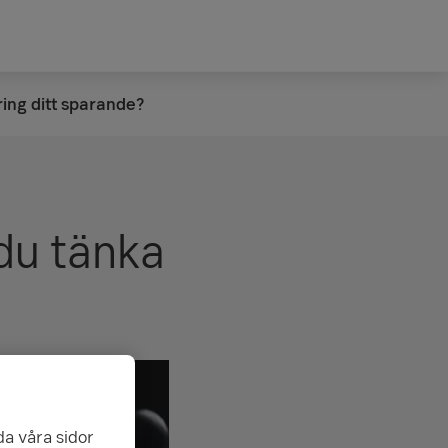
ring ditt sparande?
 du tänka
da våra sidor