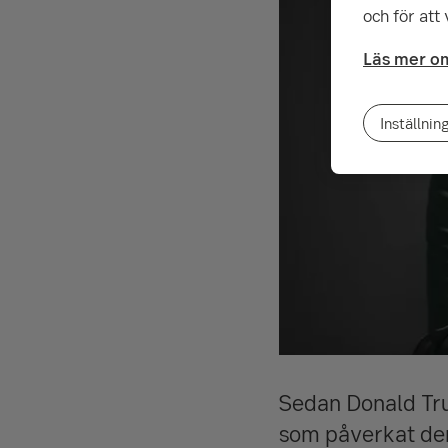
och för att
Läs mer om
Inställnin
Sedan Donald Trum
som påverkat den