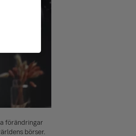
ka förändringar
ärldens börser.