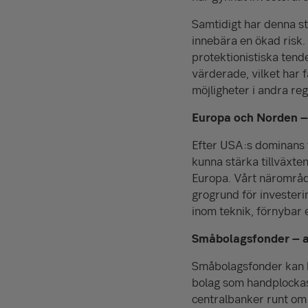
Samtidigt har denna sta
innebära en ökad risk.
protektionistiska ten
värderade, vilket har få
möjligheter i andra re
Europa och Norden –
Efter USA:s dominans f
kunna stärka tillväxte
Europa. Vårt närområde,
grogrund för investeri
inom teknik, förnybar
Småbolagsfonder – at
Småbolagsfonder kan k
bolag som handplockas 
centralbanker runt om 