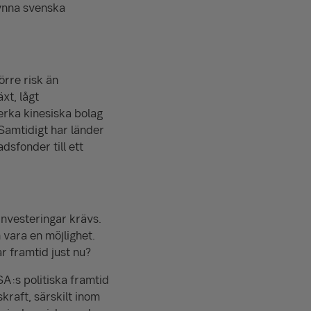
gynna svenska
örre risk än
xt, lågt
erka kinesiska bolag
 Samtidigt har länder
dsfonder till ett
investeringar krävs.
 vara en möjlighet.
r framtid just nu?
SA:s politiska framtid
kraft, särskilt inom