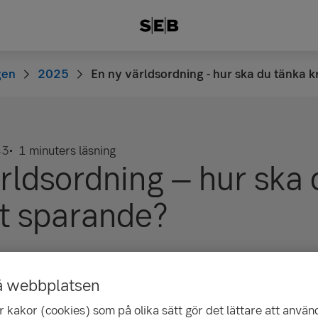
gen
2025
En ny världsordning - hur ska du tänka k
43
1 minuters läsning
rldsordning – hur ska
tt sparande?
å webbplatsen
 kakor (cookies) som på olika sätt gör det lättare att använ