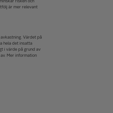
 minskar risken och
tfölj är mer relevant
a avkastning. Värdet på
a hela det insatta
gt i värde på grund av
av. Mer information