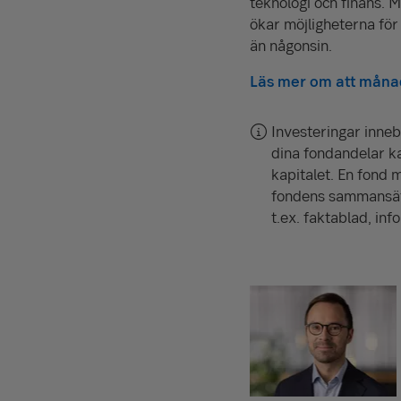
teknologi och finans. 
ökar möjligheterna för 
än någonsin.
Läs mer om att månad
Investeringar inneb
dina fondandelar kan
kapitalet. En fond 
fondens sammansätt
t.ex. faktablad, in