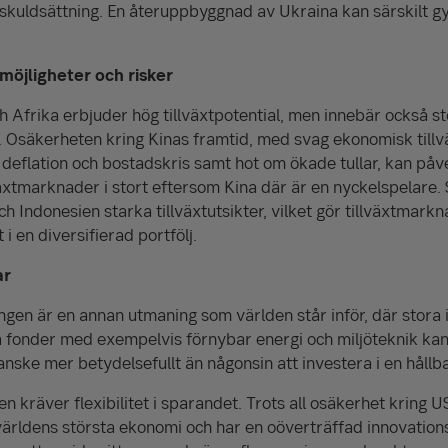
 skuldsättning. En återuppbyggnad av Ukraina kan särskilt 
möjligheter och risker
h Afrika erbjuder hög tillväxtpotential, men innebär också st
Osäkerheten kring Kinas framtid, med svag ekonomisk tillvä
eflation och bostadskris samt hot om ökade tullar, kan påv
växtmarknader i stort eftersom Kina där är en nyckelspelare.
ch Indonesien starka tillväxtutsikter, vilket gör tillväxtmarkna
i en diversifierad portfölj.
ar
ngen är en annan utmaning som världen står inför, där stora 
ra fonder med exempelvis förnybar energi och miljöteknik kan
ske mer betydelsefullt än någonsin att investera i en hållba
 kräver flexibilitet i sparandet. Trots all osäkerhet kring U
världens största ekonomi och har en oöverträffad innovations