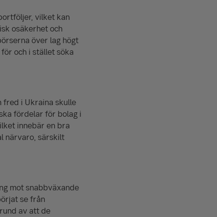
rtföljer, vilket kan
isk osäkerhet och
örserna över lag högt
för och i stället söka
fred i Ukraina skulle
ka fördelar för bolag i
ilket innebär en bra
 närvaro, särskilt
ring mot snabbväxande
örjat se från
rund av att de