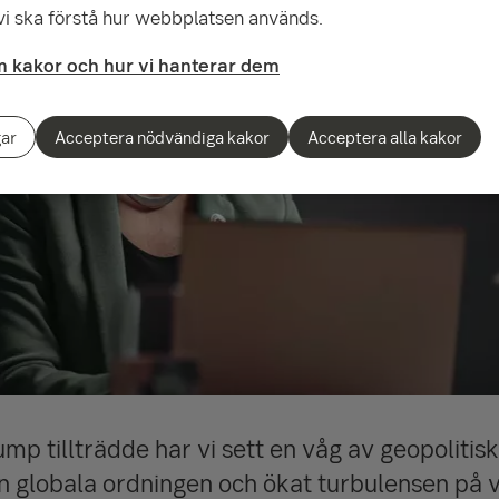
 vi ska förstå hur webbplatsen används.
 kakor och hur vi hanterar dem
gar
Acceptera nödvändiga kakor
Acceptera alla kakor
p tillträdde har vi sett en våg av geopolitis
 globala ordningen och ökat turbulensen på v