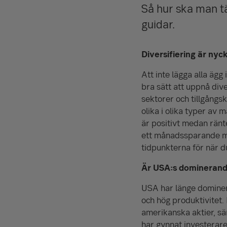
Så hur ska man tä
guidar.
Diversifiering är nyc
Att inte lägga alla äg
bra sätt att uppnå dive
sektorer och tillgångsk
olika i olika typer av
är positivt medan ränt
ett månadssparande mins
tidpunkterna för när du
Är USA:s dominerande
USA har länge dominer
och hög produktivitet. L
amerikanska aktier, sä
har gynnat investerare