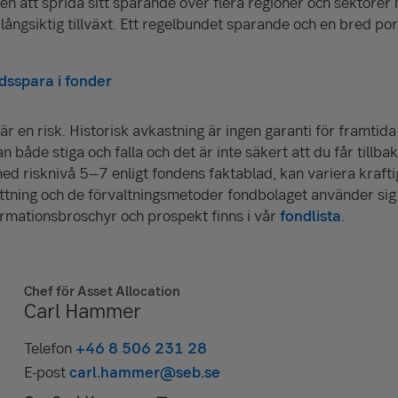
Men att sprida sitt sparande över flera regioner och sektorer
långsiktig tillväxt. Ett regelbundet sparande och en bred por
sspara i fonder
är en risk. Historisk avkastning är ingen garanti för framtid
 både stiga och falla och det är inte säkert att du får tillbak
med risknivå 5–7 enligt fondens faktablad, kan variera krafti
ning och de förvaltningsmetoder fondbolaget använder sig 
formationsbroschyr och prospekt finns i vår
fondlista
.
Chef för Asset Allocation
Carl Hammer
Telefon
+46 8 506 231 28
E-post
carl.hammer@seb.se