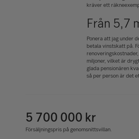
kräver ett räkneexemp
Från 5,7 m
Ponera att jag under d
betala vinstskatt på. F
renoveringskostnader, t
miljoner, vilket är dr
glada pensionären kvar
så per person är det ett
5 700 000 kr
Försäljningspris på genomsnittsvillan.