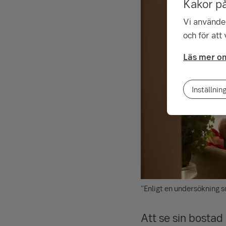
Kakor p
Vi använder
och för att
Läs mer om
Inställnin
"Enligt en undersökning 
Att se sin bostad