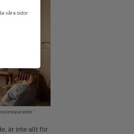
da våra sidor
pensionssparande."
 är inte allt för