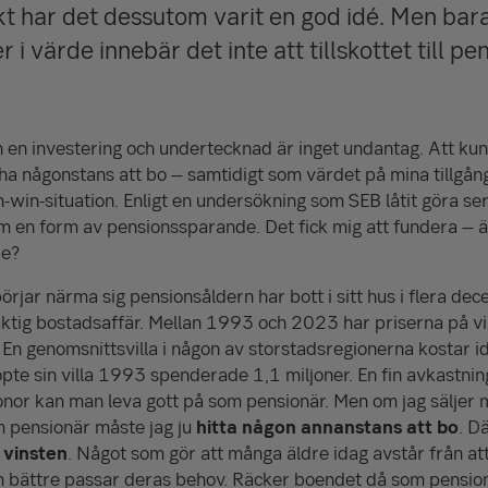
skt har det dessutom varit en god idé. Men bar
r i värde innebär det inte att tillskottet till pen
 en investering och undertecknad är inget undantag. Att ku
 ha någonstans att bo – samtidigt som värdet på mina tillgån
win-situation. Enligt en undersökning som SEB låtit göra ser 
 en form av pensionssparande. Det fick mig att fundera – är
de?
jar närma sig pensionsåldern har bott i sitt hus i flera de
aktig bostadsaffär. Mellan 1993 och 2023 har priserna på vill
n genomsnittsvilla i någon av storstadsregionerna kostar ida
pte sin villa 1993 spenderade 1,1 miljoner. En fin avkastnin
nor kan man leva gott på som pensionär. Men om jag säljer m
 pensionär måste jag ju
hitta någon annanstans att bo
. D
 vinsten
. Något som gör att många äldre idag avstår från att
som bättre passar deras behov. Räcker boendet då som pensi