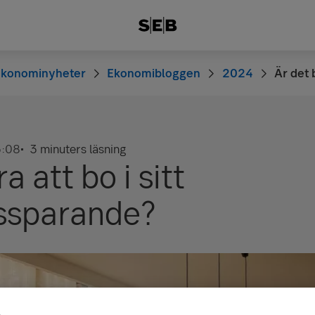
Ekonominyheter
Ekonomibloggen
2024
Är det 
:08
3 minuters läsning
a att bo i sitt
ssparande?