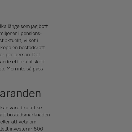
lika länge som jag bott
miljoner i pensions­
 aktuellt, vilket i
a köpa en bostadsrätt
or per person. Det
nde ett bra tillskott
bo. Men inte så pass
paranden
 kan vara bra att se
r att bostads­marknaden
ller att veta om
lellt investerar 800