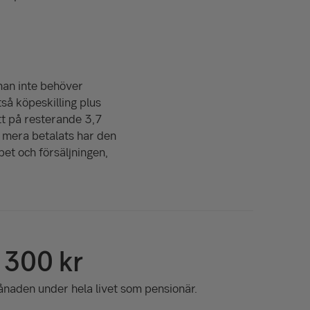
 man inte behöver
tså köpeskilling plus
att på resterande 3,7
d mera betalats har den
et och försäljningen,
 300 kr
ånaden under hela livet som pensionär.