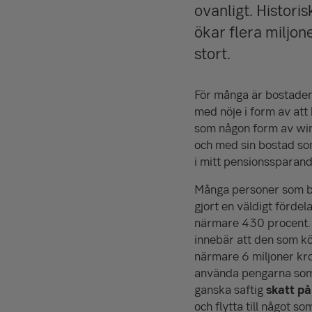
ovanligt. Histori
ökar flera miljone
stort.
För många är bostaden
med nöje i form av att
som någon form av win-
och med sin bostad som
i mitt pensionssparan
Många personer som bör
gjort en väldigt fördel
närmare 430 procent. E
innebär att den som kö
närmare 6 miljoner kro
använda pengarna som
ganska saftig
skatt på
och flytta till något 