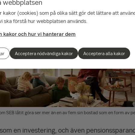
å webbplatsen
 kakor (cookies) som på olika sätt gör det lättare att använ
 vi ska förstå hur webbplatsen används.
 kakor och hur vi hanterar dem
gar
Acceptera nödvändiga kakor
Acceptera alla kakor
som SEB låtit göra ser mer än en av fem sin bostad som en form av 
 som en investering, och även pensions­sparande,