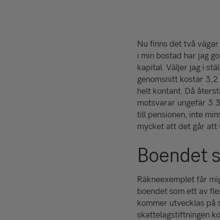
Nu finns det två vägar 
i min bostad har jag go
kapital. Väljer jag i st
genomsnitt kostar 3,2 
helt kontant. Då återst
motsvarar ungefär
3 
till pensionen, inte mi
mycket att det går att 
Boendet s
Räkneexemplet får mig a
boendet som ett av fle
kommer utvecklas på s
skatte­lagstiftningen 