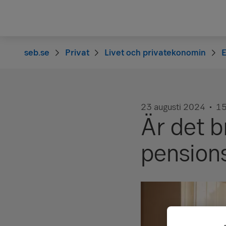
seb.se
Privat
Livet och privatekonomin
23 augusti 2024
15
Är det br
pension