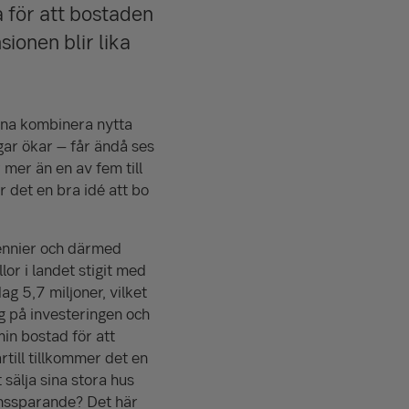
a för att bostaden
sionen blir lika
nna kombinera nytta
gar ökar – får ändå ses
mer än en av fem till
 det en bra idé att bo
cennier och därmed
or i landet stigit med
g 5,7 miljoner, vilket
g på investeringen och
in bostad för att
ärtill tillkommer det en
 sälja sina stora hus
onssparande? Det här