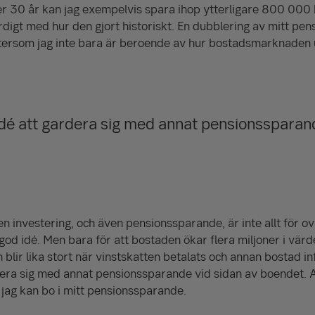
r 30 år kan jag exempelvis spara ihop ytterligare
800 000
digt med hur den gjort historiskt. En dubblering av mitt pens
ftersom jag inte bara är beroende av hur bostads­marknaden 
idé att gardera sig med annat pensionssparan
n investering, och även pensions­sparande, är inte allt för ov
od idé. Men bara för att bostaden ökar flera miljoner i värde
en blir lika stort när vinstskatten betalats och annan bostad i
dera sig med annat pensionssparande vid sidan av boendet. Al
 jag kan bo i mitt pensions­sparande.