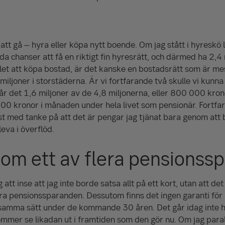
att gå – hyra eller köpa nytt boende. Om jag stått i hyreskö 
da chanser att få en riktigt fin hyresrätt, och därmed ha 2,4 
ället att köpa bostad, är det kanske en bostadsrätt som är mest
miljoner i storstäderna. Är vi fortfarande två skulle vi kunn
år det 1,6 miljoner av de 4,8 miljonerna, eller
800 000
kron
300
kronor i månaden under hela livet som pensionär. Fortfara
nst med tanke på att det är pengar jag tjänat bara genom att 
leva i överflöd.
om ett av flera pensionss
tt inse att jag inte borde satsa allt på ett kort, utan att det
ra pensions­sparanden. Dessutom finns det ingen garanti fö
amma sätt under de kommande 30 åren. Det går idag inte he
kommer se likadan ut i framtiden som den gör nu. Om jag paral