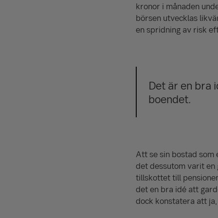
kronor i månaden unde
börsen utvecklas likvär
en spridning av risk e
Det är en bra 
boendet.
Att se sin bostad som e
det dessutom varit en g
tillskottet till pension
det en bra idé att gar
dock konstatera att ja,