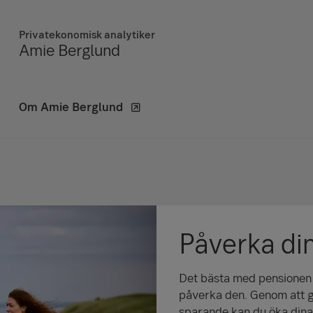
Privatekonomisk analytiker
Amie Berglund
Om Amie Berglund
Påverka di
Det bästa med pensionen är
påverka den. Genom att g
sparande kan du öka dina 