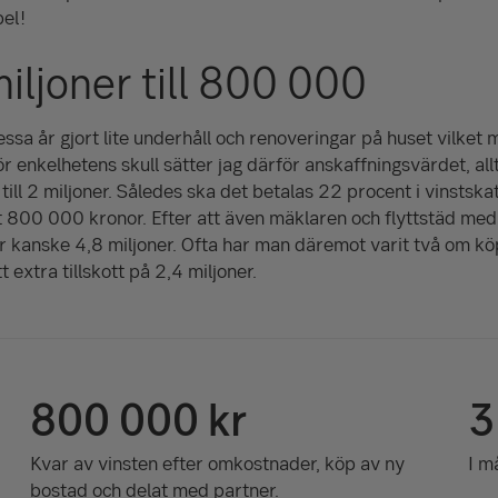
el!
iljoner till 800 000
essa år gjort lite underhåll och renoveringar på huset vilket
ör enkelhetens skull sätter jag därför anskaffningsvärdet, all
ill 2 miljoner. Således ska det betalas 22 procent i vinstsk
ygt 800 000 kronor. Efter att även mäklaren och flyttstäd me
 kanske 4,8 miljoner. Ofta har man däremot varit två om köp
 extra tillskott på 2,4 miljoner.
800 000 kr
3
Kvar av vinsten efter omkostnader, köp av ny
I m
bostad och delat med partner.