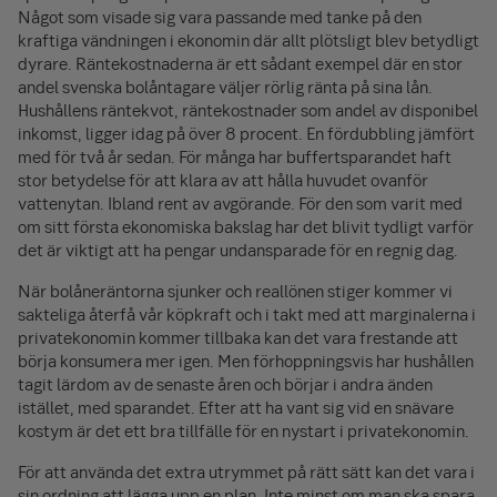
Något som visade sig vara passande med tanke på den
kraftiga vändningen i ekonomin där allt plötsligt blev betydligt
dyrare. Ränte­kostnaderna är ett sådant exempel där en stor
andel svenska bolån­tagare väljer rörlig ränta på sina lån.
Hushållens räntekvot, ränte­kostnader som andel av disponibel
inkomst, ligger idag på över 8 procent. En fördubbling jämfört
med för två år sedan. För många har buffert­sparandet haft
stor betydelse för att klara av att hålla huvudet ovanför
vattenytan. Ibland rent av avgörande. För den som varit med
om sitt första ekonomiska bakslag har det blivit tydligt varför
det är viktigt att ha pengar undan­sparade för en regnig dag.
När bolåne­räntorna sjunker och reallönen stiger kommer vi
sakteliga återfå vår köpkraft och i takt med att marginalerna i
privat­ekonomin kommer tillbaka kan det vara frestande att
börja konsumera mer igen. Men förhoppningsvis har hushållen
tagit lärdom av de senaste åren och börjar i andra änden
istället, med sparandet. Efter att ha vant sig vid en snävare
kostym är det ett bra tillfälle för en nystart i privat­ekonomin.
För att använda det extra utrymmet på rätt sätt kan det vara i
sin ordning att lägga upp en plan. Inte minst om man ska spara