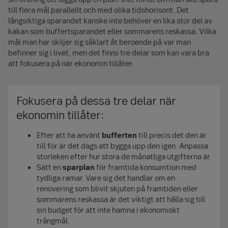
till flera mål parallellt och med olika tidshorisont. Det
långsiktiga sparandet kanske inte behöver en lika stor del av
kakan som buffertsparandet eller sommarens reskassa. Vilka
mål man har skiljer sig såklart åt beroende på var man
befinner sig i livet, men det finns tre delar som kan vara bra
att fokusera på när ekonomin tillåter.
Fokusera på dessa tre delar när
ekonomin tillåter:
Efter att ha använt
bufferten
till precis det den är
till för är det dags att bygga upp den igen. Anpassa
storleken efter hur stora de månatliga utgifterna är.
Sätt en
sparplan
för framtida konsumtion med
tydliga ramar. Vare sig det handlar om en
renovering som blivit skjuten på framtiden eller
sommarens reskassa är det viktigt att hålla sig till
sin budget för att inte hamna i ekonomiskt
trångmål.