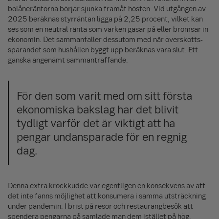
bolåne­räntorna börjar sjunka framåt hösten. Vid utgången av
2025 beräknas styrräntan ligga på 2,25 procent, vilket kan
ses som en neutral ränta som varken gasar på eller bromsar in
ekonomin. Det sammanfaller dessutom med när överskotts­
sparandet som hushållen byggt upp beräknas vara slut. Ett
ganska angenämt samman­träffande.
För den som varit med om sitt första
ekonomiska bakslag har det blivit
tydligt varför det är viktigt att ha
pengar undan­sparade för en regnig
dag.
Denna extra krockkudde var egentligen en konsekvens av att
det inte fanns möjlighet att konsumera i samma utsträckning
under pandemin. I brist på resor och restaurang­besök att
spendera pengarna på samlade man dem istället på hög.