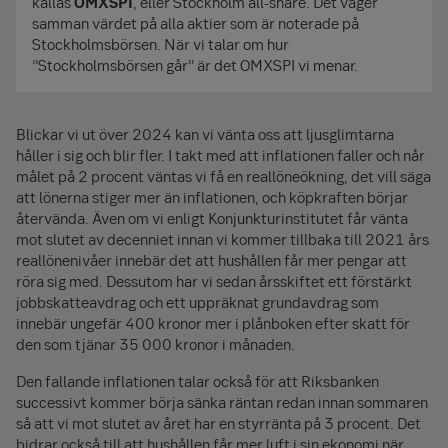
kallas
OMXSPI
, eller Stockholm all-share. Det väger
samman värdet på alla aktier som är noterade på
Stockholmsbörsen. När vi talar om hur
”Stockholmsbörsen går” är det OMXSPI vi menar.
Blickar vi ut över 2024 kan vi vänta oss att ljusglimtarna
håller i sig och blir fler. I takt med att inflationen faller och når
målet på 2 procent väntas vi få en reallöne­ökning, det vill säga
att lönerna stiger mer än inflationen, och köpkraften börjar
återvända. Även om vi enligt Konjunktur­institutet får vänta
mot slutet av decenniet innan vi kommer tillbaka till 2021 års
reallöne­nivåer innebär det att hushållen får mer pengar att
röra sig med. Dessutom har vi sedan årsskiftet ett förstärkt
jobbskatte­avdrag och ett uppräknat grund­avdrag som
innebär ungefär 400 kronor mer i plånboken efter skatt för
den som tjänar 35 000 kronor i månaden.
Den fallande inflationen talar också för att Riksbanken
successivt kommer börja sänka räntan redan innan sommaren
så att vi mot slutet av året har en styrränta på 3 procent. Det
bidrar också till att hushållen får mer luft i sin ekonomi när