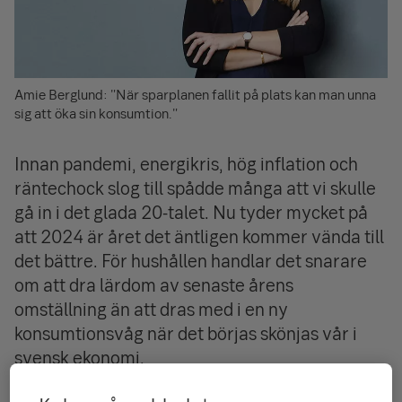
Amie Berglund: "När sparplanen fallit på plats kan man unna
sig att öka sin konsumtion."
Innan pandemi, energikris, hög inflation och
räntechock slog till spådde många att vi skulle
gå in i det glada 20-talet. Nu tyder mycket på
att 2024 är året det äntligen kommer vända till
det bättre. För hushållen handlar det snarare
om att dra lärdom av senaste årens
omställning än att dras med i en ny
konsumtionsvåg när det börjas skönjas vår i
svensk ekonomi.