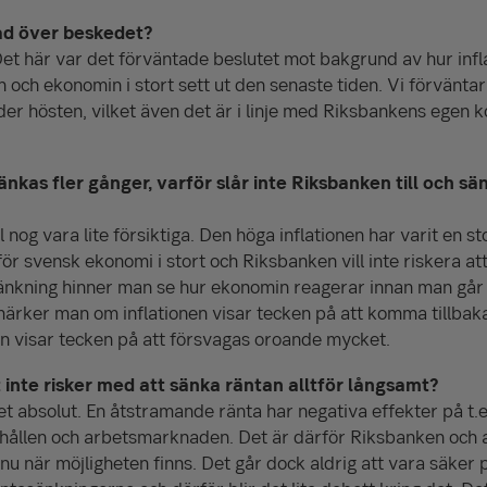
ad över beskedet?
. Det här var det förväntade beslutet mot bakgrund av hur inf
och ekonomin i stort sett ut den senaste tiden. Vi förväntar
er hösten, vilket även det är i linje med Riksbankens egen
nkas fler gånger, varför slår inte Riksbanken till och sän
 nog vara lite försiktiga. Den höga inflationen har varit en st
för svensk ekonomi i stort och Riksbanken vill inte riskera a
sänkning hinner man se hur ekonomin reagerar innan man går
ärker man om inflationen visar tecken på att komma tillbaka
n visar tecken på att försvagas oroande mycket.
 inte risker med att sänka räntan alltför långsamt?
et absolut. En åtstramande ränta har negativa effekter på t.ex
shållen och arbetsmarknaden. Det är därför Riksbanken och 
nu när möjligheten finns. Det går dock aldrig att vara säker