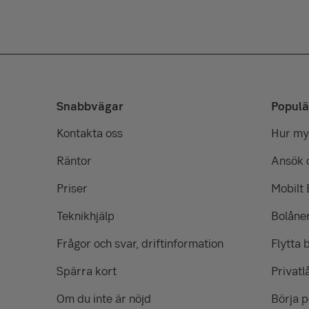
Snabbvägar
Populä
Kontakta oss
Hur myc
Räntor
Ansök 
Priser
Mobilt
Teknikhjälp
Bolåne
Frågor och svar, driftinformation
Flytta 
Spärra kort
Privatl
Om du inte är nöjd
Börja 