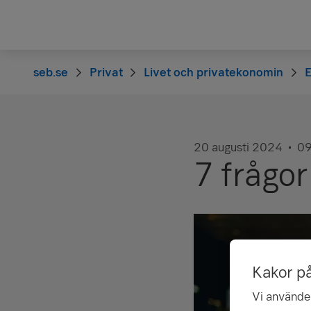
seb.se
Privat
Livet och privatekonomin
20 augusti 2024
09
7 frågo
Kakor p
Vi använder