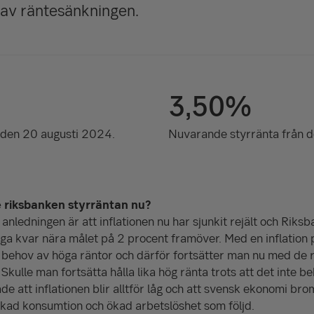
av räntesänkningen.
3,50%
 den 20 augusti 2024.
Nuvarande styrränta från d
 riksbanken styrräntan nu?
 anledningen är att inflationen nu har sjunkit rejält och Rik
ga kvar nära målet på 2 procent framöver. Med en inflation
t behov av höga räntor och därför fortsätter man nu med de
 Skulle man fortsätta hålla lika hög ränta trots att det inte b
e att inflationen blir alltför låg och att svensk ekonomi br
skad konsumtion och ökad arbetslöshet som följd.