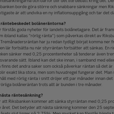
räntesänkningarna och därför blir det lite debatt kring det. 
sbanken borde göra större och snabbare sänkningar men Ri
iktigaste är att undvika en ny inflationsuppgång och tar det dä
 räntebeskedet bolåneräntorna?
r förstås goda nyheter för landets bolånetagare. Det är fra
m ibland kallas ”rörlig ränta”) som påverkas direkt av Riks
 Tremånaders­räntan har ju redan tydligt börjat komma ner 
en lär fortsätta nu när styrräntan fortsätter att sänkas. En 
nken sänker med 0,25 procent­enheter så tenderar även tre
varande sätt. Ibland kan det ske innan, i samband med elle
finns det andra saker som också påverkar räntan så det är i
blir exakt lika stora, men som huvudregel fungerar det. Ma
håll med rörlig ränta i snitt dröjer ett par månader innan det
örliga bolåneräntan trots allt är bunden i tre månader.
ästa räntesänkning?
r att Riksbanken kommer att sänka styrräntan med 0,25 pro
v året. Det betyder att nästa sänkning kommer den 25 sept
 årets slut ligger på 2,75%. Men mycket kan förstås hända til