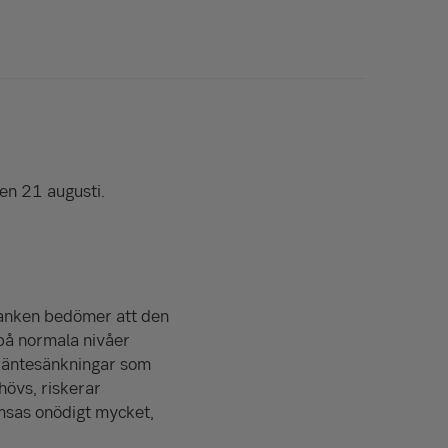
en 21 augusti.
sbanken bedömer att den
 på normala nivåer
 räntesänkningar som
ehövs, riskerar
omsas onödigt mycket,