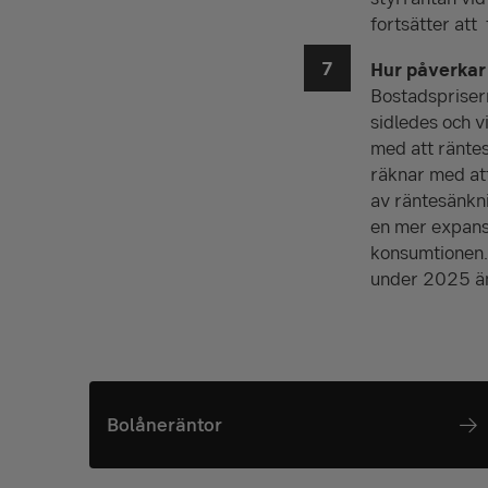
fortsätter att
Hur påverkar
Bostadsprisern
sidledes och v
med att räntes
räknar med att
av räntesänkni
en mer expansi
konsumtionen. D
under 2025 än
Bolåneräntor