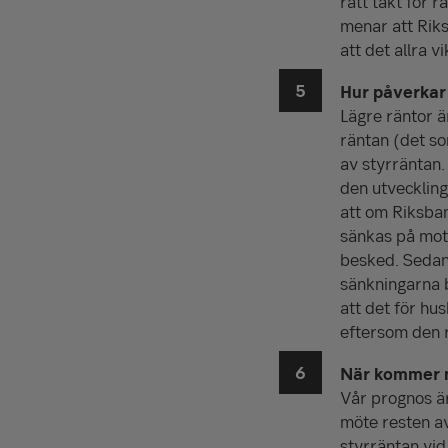
rätt takt för 
menar att Rik
att det allra v
Hur påverkar
Lägre räntor ä
räntan (det so
av styrräntan.
den utveckling
att om Riksba
sänkas på mots
besked. Sedan 
sänkningarna 
att det för hus
eftersom den r
När kommer n
Vår prognos ä
möte resten a
styrräntan vid