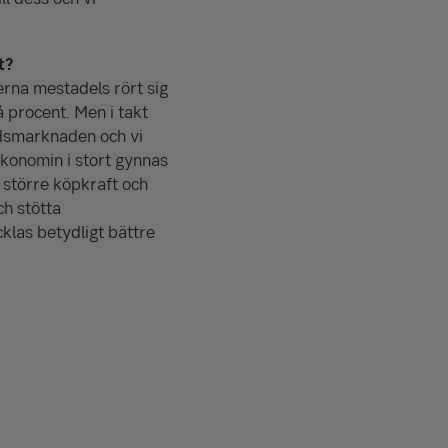
t?
erna mestadels rört sig
 procent. Men i takt
adsmarknaden och vi
konomin i stort gynnas
 större köpkraft och
ch stötta
cklas betydligt bättre