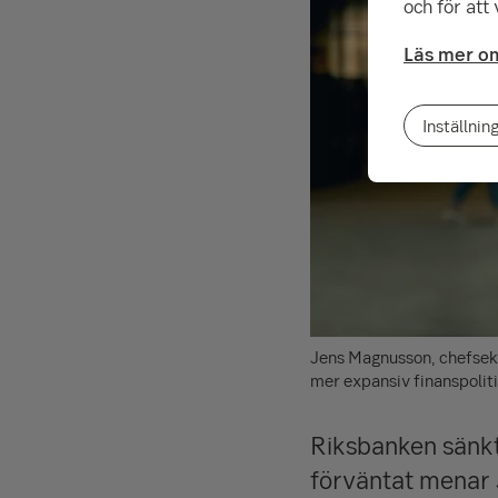
och för att
Läs mer om
Inställnin
Jens Magnusson, chefseko
mer expansiv finanspolit
Riksbanken sänkt
förväntat menar 