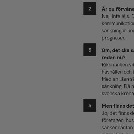
Är du förvån
Nej, inte alls
kommunikation 
sänkningar und
prognoser.
Om, det ska sä
redan nu?
Riksbanken vill
hushållen och 
Med en liten 
sänkning. Då m
svenska krona
Men finns det
Jo, det finns d
företagen, hu
sänker räntan 