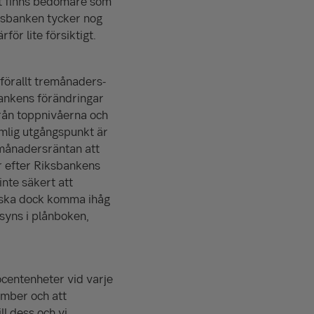
Det finns bedömare som
ksbanken tycker nog
rför lite försiktigt.
mförallt tremånaders­
bankens förändringar
från toppnivåerna och
rimlig utgångspunkt är
månaders­räntan att
r efter Riksbankens
nte säkert att
n ska dock komma ihåg
 syns i plånboken,
centenheter vid varje
ember och att
l dess och vi