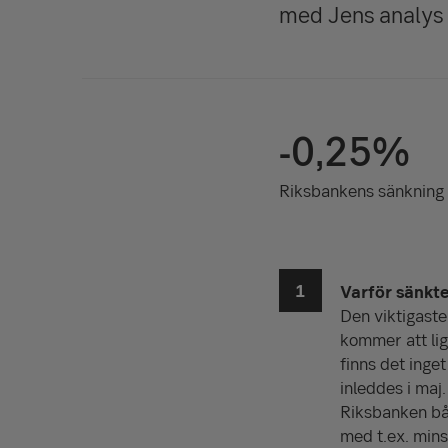
med Jens analys 
-0,25%
Riksbankens sänkning
Varför sänkte
Den viktigaste
kommer att lig
finns det inge
inleddes i maj.
Riksbanken båd
med t.ex. min