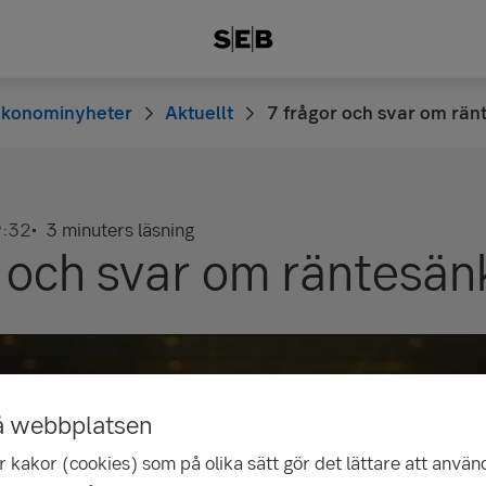
Ekonominyheter
Aktuellt
7 frågor och svar om rä
:32
3 minuters läsning
r och svar om räntesä
å webbplatsen
 kakor (cookies) som på olika sätt gör det lättare att använ