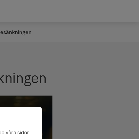
ntesänkningen
nkningen
da våra sidor