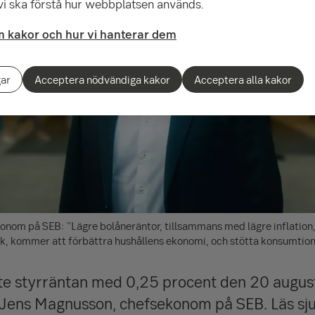
 vi ska förstå hur webbplatsen används.
 kakor och hur vi hanterar dem
gar
Acceptera nödvändiga kakor
Acceptera alla kakor
nom på SEB: "Lägre bolåneräntor, tillsammans med lägre inflation,
ik, kommer att förbättra hushållens ekonomi, och stötta konsumtion
e styrräntan med 0,25 procent den 20 august
Jens Magnusson, chefsekonom på SEB. Läs sju