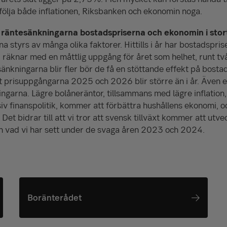
 följa både inflationen, Riksbanken och ekonomin noga.
 räntesänkningarna bostadspriserna och ekonomin i stor
a styrs av många olika faktorer. Hittills i år har bostadspris
i räknar med en måttlig uppgång för året som helhet, runt två
änkningarna blir fler bör de få en stöttande effekt på bost
 prisuppgångarna 2025 och 2026 blir större än i år. Även e
ngarna. Lägre bolåneräntor, tillsammans med lägre inflation,
v finanspolitik, kommer att förbättra hushållens ekonomi, o
et bidrar till att vi tror att svensk tillväxt kommer att utve
 vad vi har sett under de svaga åren 2023 och 2024.
Boränterådet