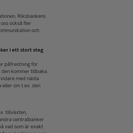
lationen, Riksbankens
 oss också fler
 kommunikation och
ker i ett stort steg
or påfrestning för
tt den kommer tillbaka.
 vidare med nästa
 eller om t.ex. den
. tillväxten,
andra centralbanker
 på vad som är exakt