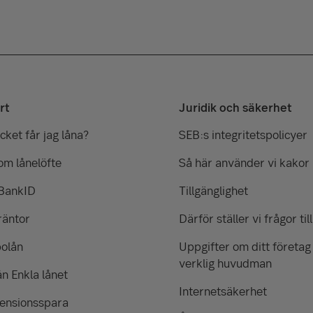
rt
Juridik och säkerhet
ket får jag låna?
SEB:s integritetspolicyer
om lånelöfte
Så här använder vi kakor
 BankID
Tillgänglighet
räntor
Därför ställer vi frågor till
bolån
Uppgifter om ditt företag
verklig huvudman
ån Enkla lånet
Internetsäkerhet
pensionsspara