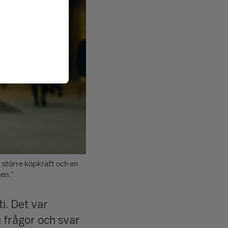
 större köpkraft och en
en."
i. Det var
 frågor och svar