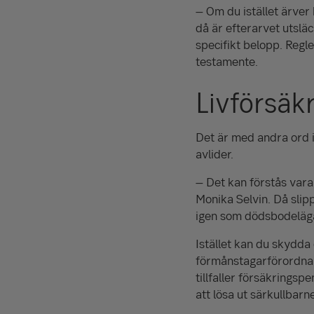
– Om du istället ärver
då är efterarvet utsläc
specifikt belopp. Regle
testamente.
Livförsäk
Det är med andra ord i
avlider.
– Det kan förstås vara e
Monika Selvin. Då slip
igen som dödsbodeläga
Istället kan du skydda
förmånstagarförordnand
tillfaller försäkrings
att lösa ut särkullbarn