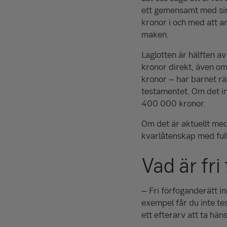
ett gemensamt med sin 
kronor i och med att a
maken.
Laglotten är hälften av
kronor direkt, även om
kronor – har barnet rät
testamentet. Om det int
400 000
kronor.
Om det är aktuellt med
kvarlåtenskap med full
Vad är fri
– Fri förfoganderätt i
exempel får du inte te
ett efterarv att ta hä