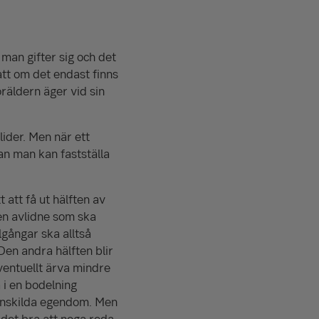
 man gifter sig och det
 att om det endast finns
räldern äger vid sin
lider. Men när ett
n man kan fastställa
 att få ut hälften av
en avlidne som ska
lgångar ska alltså
en andra hälften blir
entuellt ärva mindre
 i en bodelning
enskilda egendom. Men
 det bra att noga reda