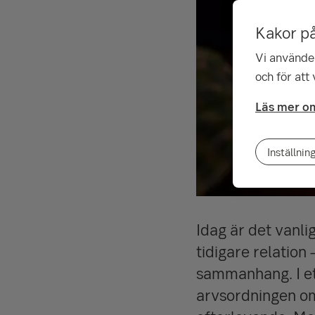
Kakor p
Vi använder
och för att
Läs mer om
Inställnin
Idag är det vanli
tidigare relation
sammanhang. I ett
arvsordningen om 