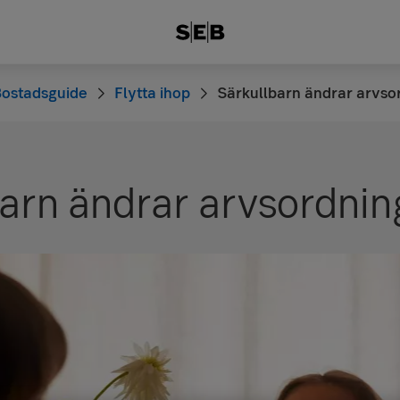
ostadsguide
Flytta ihop
Särkullbarn ändrar arvso
barn ändrar arvsordni