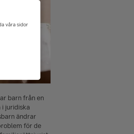
da våra sidor
har barn från en
i juridiska
usbarn ändrar
 problem för de