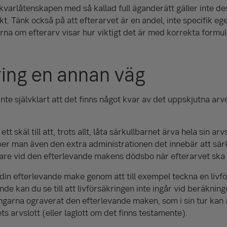
 kvarlåtenskapen med så kallad full äganderätt gäller inte d
kt. Tänk också på att efterarvet är en andel, inte specifik eg
rna om efterarv visar hur viktigt det är med korrekta formule
ring en annan väg
nte självklart att det finns något kvar av det uppskjutna arv
tt skäl till att, trots allt, låta särkullbarnet ärva hela sin arv
per man även den extra administrationen det innebär att sä
re vid den efterlevande makens dödsbo när efterarvet ska 
 din efterlevande make genom att till exempel teckna en livf
e kan du se till att livförsäkringen inte ingår vid beräkning
pengarna ograverat den efterlevande maken, som i sin tur ka
ets arvslott (eller laglott om det finns testamente).