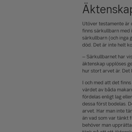
Äktenskap
Utöver testamente är de
finns särkullbarn med i
särkullbarn (och inga 
död. Det är inte helt k
– Särkullbarnet har vis
äktenskap upplöses ge
hur stort arvet är. Det 
I och med att det finns
värdet av båda makarna
fördelas enligt lag ell
dessa först bodelas. D
arvet. Har man inte t
än vad som var tänkt fr
behöver man upprätta 
tänk på att ett äktens