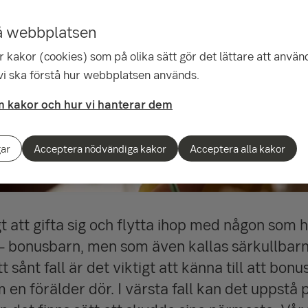
å webbplatsen
 kakor (cookies) som på olika sätt gör det lättare att använ
 vi ska förstå hur webbplatsen används.
 kakor och hur vi hanterar dem
gar
Acceptera nödvändiga kakor
Acceptera alla kakor
gt att gifta sig och flytta ihop med någon som 
 – bonusbarn, men som även kallas särkullbarn 
 sånt fall är det viktigt att känna till att bon
en förälder dör. I värsta fall kan det uppstå