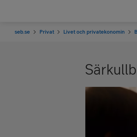
seb.se
Privat
Livet och privatekonomin
B
Särkull