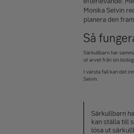
efterlevande. Men
Monika Selvin re
planera den fram
Så funger
Särkullbarn har samma 
ut arvet från sin biolo
I värsta fall kan det 
Selvin.
Särkullbarn har
kan ställa til
lösa ut särkull