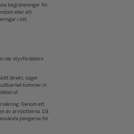
essa begränsningar för
endom eller ett
ringar i sitt
et när styvföräldern
slott direkt, säger
rkullbarnet kommer in
delas ut.
örsäkring. Genom ett
en av arvslotterna. Då
n använda pengarna för