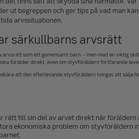
 det finns sätt att skydda sina närmaste. Vår f
der ut begreppen och ger tips på vad man kan 
tida arvssituationen.
ar särkullbarns arvsrätt
arvsrätt som ett gemensamt barn – men med en viktig skilln
giska förälder direkt, även om styvföräldern fortfarande lever
innebära att den efterlevande styvföräldern tvingas att sälja
 rätt till sin del av arvet direkt när föräldern 
l stora ekonomiska problem om styvföräldern in
barnet.