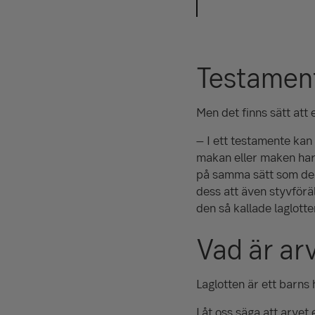
Testament
Men det finns sätt att 
– I ett testamente kan 
makan eller maken har 
på samma sätt som de g
dess att även styvföräld
den så kallade laglotte
Vad är arv
Laglotten är ett barns 
Låt oss säga att arvet 