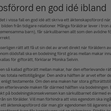
sförord en god idé ibland
t i vissa fall en god idé att skriva ett äktenskapsförord när
 bilden från tidigare relationer. Många föräldrar lever i tron
gemensamma barn), får särkullbarnen allt som den avlidne fö
orrekt.
serligen rätt att få ut sin del av arvet direkt när föräldern av
nom dödsfall ska en bodelning först göras mellan makar inna
kallas för giftorätt, förklarar Monika Selvin.
 en så kallad giftorätt mellan makar, har den efterlevande rätt
s totala nettotillgångar. Den andra hälften är arvet efter d
er enligt testamente. Om den ena maken har stora giftorättstil
en efterlevande maken får därmed hälften via bodelningen. D
änkt på bodelningskonsekvensen kan särkullbarnet därmed ev
ån sin förälder. Vill man förhindra att viss egendom ska ingå
ett äktenskapsförord där man gör egendomen till ägarens 
kapsförord även får konsekvens vid en skilsmässa. Därför är