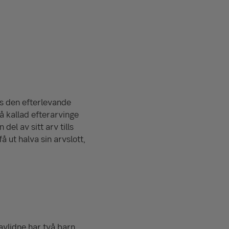
lls den efterlevande
å kallad efterarvinge
l av sitt arv tills
å ut halva sin arvslott,
vlidne har två barn,