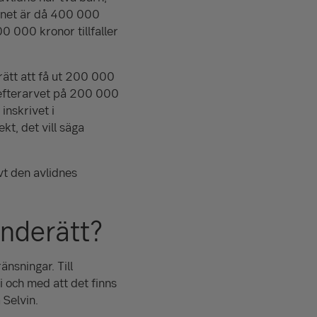
rnet är då
400 000
00 000
kronor tillfaller
ätt att få ut
200 000
efterarvet på
200 000
inskrivet i
kt, det vill säga
vt den avlidnes
anderätt?
nsningar. Till
 och med att det finns
 Selvin.