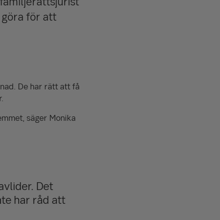
amiljerättsjurist
göra för att
ad. De har rätt att få
.
 hemmet, säger Monika
avlider. Det
te har råd att