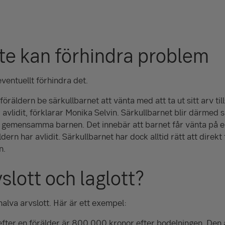
e kan förhindra problem
eventuellt förhindra det.
föräldern be särkullbarnet att vänta med att ta ut sitt arv ti
avlidit, förklarar Monika Selvin. Särkullbarnet blir därmed s
emensamma barnen. Det innebär att barnet får vänta på en de
ern har avlidit. Särkullbarnet har dock alltid rätt att direkt f
n.
slott och laglott?
halva arvslott. Här är ett exempel:
efter en förälder är
800 000
kronor efter bodelningen. Den a