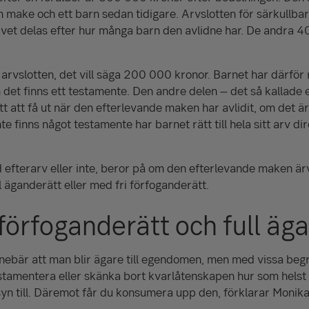
make och ett barn sedan tidigare. Arvslotten för särkullba
rvet delas efter hur många barn den avlidne har. De andra
4
 arvslotten, det vill säga
200 000
kronor. Barnet har därför r
 det finns ett testamente. Den andre delen – det så kallade 
t att få ut när den efterlevande maken har avlidit, om det är 
e finns något testamente har barnet rätt till hela sitt arv dire
 efterarv eller inte, beror på om den efterlevande maken är
 äganderätt eller med fri förfoganderätt.
 förfoganderätt och full äg
nnebär att man blir ägare till egendomen, men med vissa begrä
stamentera eller skänka bort kvarlåtenskapen hur som helst i
nsyn till. Däremot får du konsumera upp den, förklarar Monika