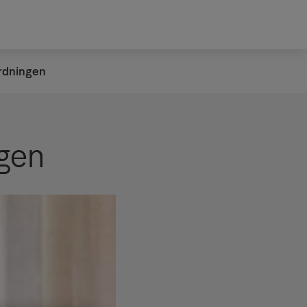
rdningen
ngen