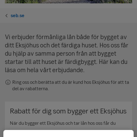
seb.se
Vi erbjuder förmånliga lån både för bygget av
ditt Eksjöhus och det färdiga huset. Hos oss får
du hjälp av samma person från att bygget
startar till att huset är färdigbyggt. Här kan du
läsa om hela vårt erbjudande.
Ring oss och berätta att du är kund hos Eksjöhus för att ta
del av rabatterna.
Rabatt för dig som bygger ett Eksjöhus
När du bygger ett Eksjöhus och tar lån hos oss får du
1 procentenhets räntenedsättning på