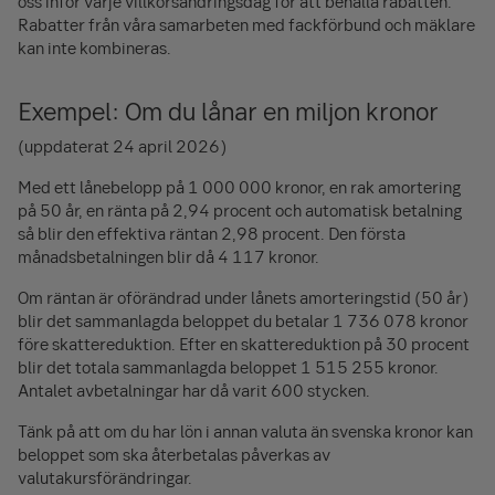
oss inför varje villkorsändringsdag för att behålla rabatten.
Rabatter från våra samarbeten med fackförbund och mäklare
kan inte kombineras.
Exempel: Om du lånar en miljon kronor
(uppdaterat 24 april 2026)
Med ett lånebelopp på
1 000 000
kronor, en rak amortering
på 50 år, en ränta på 2,94 procent och automatisk betalning
så blir den effektiva räntan 2,98 procent. Den första
månadsbetalningen blir då
4 117
kronor.
Om räntan är oförändrad under lånets amorteringstid (50 år)
blir det sammanlagda beloppet du betalar
1 736 078
kronor
före skattereduktion. Efter en skattereduktion på 30 procent
blir det totala sammanlagda beloppet
1 515 255
kronor.
Antalet avbetalningar har då varit 600 stycken.
Tänk på att om du har lön i annan valuta än svenska kronor kan
beloppet som ska återbetalas påverkas av
valutakursförändringar.