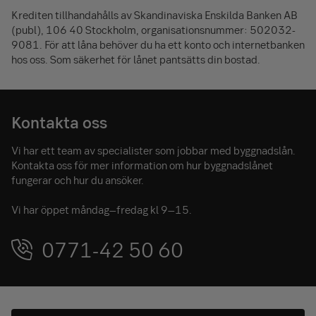
Krediten tillhandahålls av Skandinaviska Enskilda Banken AB
(publ), 106 40 Stockholm, organisations­nummer: 502032-
9081. För att låna behöver du ha ett konto och internetbanken
hos oss. Som säkerhet för lånet pantsätts din bostad.
Kontakta oss
Vi har ett team av specialister som jobbar med byggnadslån.
Kontakta oss för mer information om hur byggnadslånet
fungerar och hur du ansöker.
Vi har öppet måndag–fredag kl 9–15.
0771-42 50 60