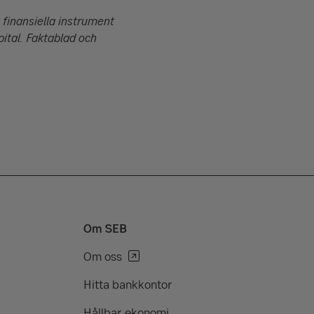
 finansiella instrument
pital. Faktablad och
Om SEB
Om oss
Hitta bankkontor
Hållbar ekonomi