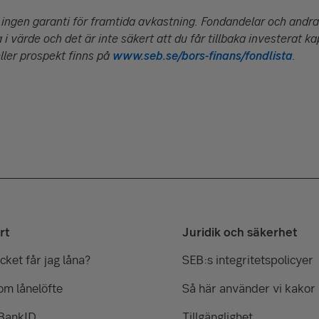
 ingen garanti för framtida avkastning. Fondandelar och andra
 i värde och det är inte säkert att du får tillbaka investerat ka
ller prospekt finns på
www.seb.se/bors-finans/fondlista
.
rt
Juridik och säkerhet
ket får jag låna?
SEB:s integritetspolicyer
om lånelöfte
Så här använder vi kakor
 BankID
Tillgänglighet