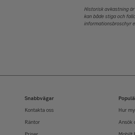
Historisk avkastning är
kan både stiga och falla
informationsbroschyr e
Snabbvägar
Populä
Kontakta oss
Hur myc
Räntor
Ansök 
Priser
Mobilt