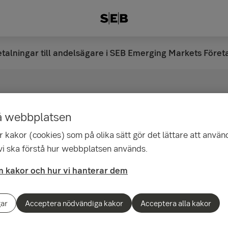
talningar till andelsägare i SEB Emerging Markets Före
gar till andelsägare i 
å webbplatsen
g Markets
 kakor (cookies) som på olika sätt gör det lättare att använ
 vi ska förstå hur webbplatsen används.
sobligationsfond C SE
 kakor och hur vi hanterar dem
gar
Acceptera nödvändiga kakor
Acceptera alla kakor
 SEB Emerging Markets Företagsobligationsfo
juni 2019 och fonden började därefter avveck