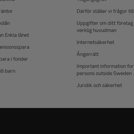
räntor
Därför ställer vi frågor till
bolån
Uppgifter om ditt företag
verklig huvudman
ån Enkla lånet
Internetsäkerhet
pensionsspara
Ångerrätt
para i fonder
Important information for
ill barn
persons outside Sweden
Juridik och säkerhet