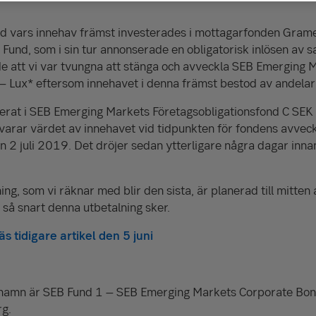
d vars innehav främst investerades i mottagarfonden Gram
und, som i sin tur annonserade en obligatorisk inlösen av sa
e att vi var tvungna att stänga och avveckla SEB Emerging 
– Lux* eftersom innehavet i denna främst bestod av andelar
erat i SEB Emerging Markets Företagsobligationsfond C SEK
arar värdet av innehavet vid tidpunkten för fondens avveck
n 2 juli 2019. Det dröjer sedan ytterligare några dagar inna
, som vi räknar med blir den sista, är planerad till mitten
 så snart denna utbetalning sker.
s tidigare artikel den 5 juni
 namn är SEB Fund 1 – SEB Emerging Markets Corporate Bon
rg.