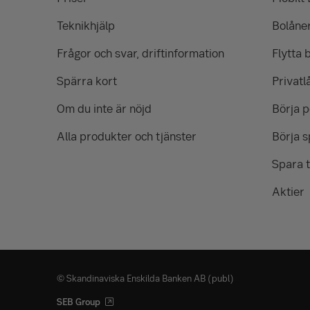
Teknikhjälp
Bolåne
Frågor och svar, driftinformation
Flytta 
Spärra kort
Privatl
Om du inte är nöjd
Börja 
Alla produkter och tjänster
Börja s
Spara t
Aktier
© Skandinaviska Enskilda Banken AB (publ)
SEB Group