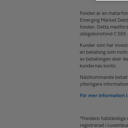
Fonden är en matarfon
Emerging Market Debt F
fonden. Detta medförd
obligationsfond C SEK 
Kunder som har invest
en betalning som motsv
av betalningen sker de
kundernas konto.
Nästkommande betalning
ytterligare information
För mer information lä
*Fondens fullständiga
registrerad i Luxembu