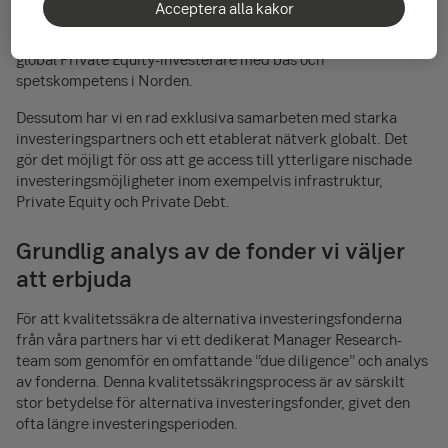
Acceptera alla kakor
SEB Investment Management AB har med åren vuxit till att bli
en av Europas största förvaltare inom mikrofinans och en
global Private Equity-investerare med bas och
spetskompetens i Norden.
Dessutom har vi en rad exklusiva samarbeten med starka
investeringspartners och ett etablerat nätverk globalt. Det
gör det möjligt för oss att ge access till ytterligare nischade
investeringsmöjligheter inom exempelvis infrastruktur,
Private Equity och Private Debt.
Grundlig analys av de fonder vi väljer
att erbjuda
För att kvalitetssäkra de alternativa investeringsfonderna
från våra partners har vi ett dedikerat Manager Research-
team som genomför en omfattande ”due diligence” och analys
av fonderna. Denna kvalitetssäkringsprocess är av särskilt
stor betydelse för alternativa investeringsfonder, givet den
ofta längre investeringsperioden.