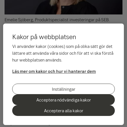
Emelie Sjöberg, Produktspecialist investeringar på SEB.
För mig är AI inget mindre än vår tids största
Kakor på webbplatsen
teknologiska revolution. Den förändrar
Vi använder kakor (cookies) som på olika sätt gör det
spelplanen för företag i alla branscher – från
lättare att använda våra sidor och för att vi ska förstå
att effektivisera lagerhållning till att möjliggöra
hur webbplatsen används.
självkörande bilar och analysera enorma
Läs mer om kakor och hur vi hanterar dem
mängder data på ett ögonblick. Möjligheterna
är enorma, och det är lätt att förstå varför AI är
spännande att investera i. Men hur hittar man
Inställningar
rätt bolag i en så snabbt växande och komplex
Acceptera nödvändiga kakor
bransch?
Acceptera alla kakor
Tips för att börja investera i AI