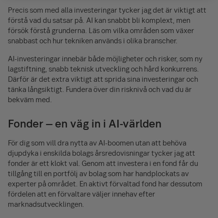
Precis som med alla investeringar tycker jag det är viktigt att
förstå vad du satsar på. AI kan snabbt bli komplext, men
försök förstå grunderna. Läs om vilka områden som växer
snabbast och hur tekniken används i olika branscher.
AI-investeringar innebär både möjligheter och risker, som ny
lagstiftning, snabb teknisk utveckling och hård konkurrens.
Därför är det extra viktigt att sprida sina investeringar och
tänka långsiktigt. Fundera över din risknivå och vad du är
bekväm med.
Fonder – en väg in i AI-världen
För dig som vill dra nytta av AI-boomen utan att behöva
djupdyka i enskilda bolags årsredovisningar tycker jag att
fonder är ett klokt val. Genom att investera i en fond får du
tillgång till en portfölj av bolag som har handplockats av
experter på området. En aktivt förvaltad fond har dessutom
fördelen att en förvaltare väljer innehav efter
marknadsutvecklingen.