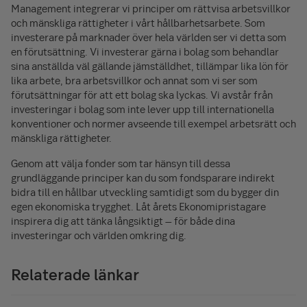
Management integrerar vi principer om rättvisa arbetsvillkor
och mänskliga rättigheter i vårt hållbarhetsarbete. Som
investerare på marknader över hela världen ser vi detta som
en förutsättning. Vi investerar gärna i bolag som behandlar
sina anställda väl gällande jämställdhet, tillämpar lika lön för
lika arbete, bra arbetsvillkor och annat som vi ser som
förutsättningar för att ett bolag ska lyckas. Vi avstår från
investeringar i bolag som inte lever upp till internationella
konventioner och normer avseende till exempel arbetsrätt och
mänskliga rättigheter.
Genom att välja fonder som tar hänsyn till dessa
grundläggande principer kan du som fondsparare indirekt
bidra till en hållbar utveckling samtidigt som du bygger din
egen ekonomiska trygghet. Låt årets Ekonomipristagare
inspirera dig att tänka långsiktigt – för både dina
investeringar och världen omkring dig.
Relaterade länkar