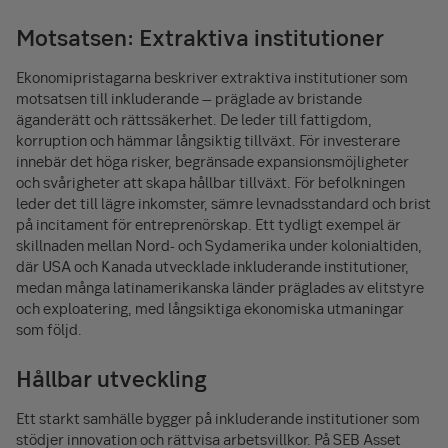
Motsatsen: Extraktiva institutioner
Ekonomipristagarna beskriver extraktiva institutioner som
motsatsen till inkluderande – präglade av bristande
äganderätt och rättssäkerhet. De leder till fattigdom,
korruption och hämmar långsiktig tillväxt. För investerare
innebär det höga risker, begränsade expansionsmöjligheter
och svårigheter att skapa hållbar tillväxt. För befolkningen
leder det till lägre inkomster, sämre levnadsstandard och brist
på incitament för entreprenörskap. Ett tydligt exempel är
skillnaden mellan Nord- och Sydamerika under kolonialtiden,
där USA och Kanada utvecklade inkluderande institutioner,
medan många latinamerikanska länder präglades av elitstyre
och exploatering, med långsiktiga ekonomiska utmaningar
som följd.
Hållbar utveckling
Ett starkt samhälle bygger på inkluderande institutioner som
stödjer innovation och rättvisa arbetsvillkor. På SEB Asset