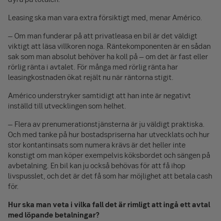
Leasing ska man vara extra försiktigt med, menar Américo.
– Om man funderar på att privatleasa en bil är det väldigt
viktigt att läsa villkoren noga. Räntekomponenten är en sådan
sak som man absolut behöver ha koll på – om det är fast eller
rörlig ränta i avtalet. För många med rörlig ränta har
leasingkostnaden ökat rejält nu när räntorna stigit.
Américo understryker samtidigt att han inte är negativt
inställd till utvecklingen som helhet.
– Flera av prenumerationstjänsterna är ju väldigt praktiska.
Och med tanke på hur bostadspriserna har utvecklats och hur
stor kontantinsats som numera krävs är det heller inte
konstigt om man köper exempelvis köksbordet och sängen på
avbetalning. En bil kan ju också behövas för att få ihop
livspusslet, och det är det få som har möjlighet att betala cash
för.
Hur ska man veta i vilka fall det är rimligt att ingå ett avtal
med löpande betalningar?