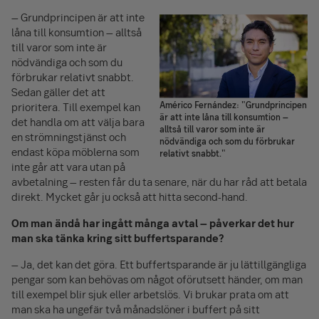
– Grundprincipen är att inte
låna till konsumtion – alltså
till varor som inte är
nödvändiga och som du
förbrukar relativt snabbt.
Sedan gäller det att
Américo Fernández: "Grundprincipen
prioritera. Till exempel kan
är att inte låna till konsumtion –
det handla om att välja bara
alltså till varor som inte är
en strömningstjänst och
nödvändiga och som du förbrukar
endast köpa möblerna som
relativt snabbt."
inte går att vara utan på
avbetalning – resten får du ta senare, när du har råd att betala
direkt. Mycket går ju också att hitta second-hand.
Om man ändå har ingått många avtal – påverkar det hur
man ska tänka kring sitt buffertsparande?
– Ja, det kan det göra. Ett buffertsparande är ju lättillgängliga
pengar som kan behövas om något oförutsett händer, om man
till exempel blir sjuk eller arbetslös. Vi brukar prata om att
man ska ha ungefär två månadslöner i buffert på sitt