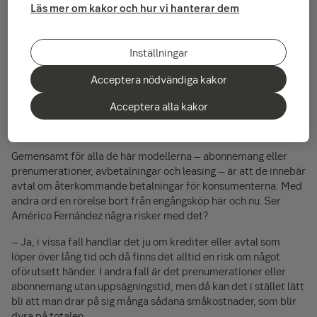
Läs mer om kakor och hur vi hanterar dem
I dag är det vanligt med abonnemang på allt från musik och tv-
serier till matkassar. Avbetalningarna har också ökat – vissa
Inställningar
butiker erbjuder själva lösningar för att delbetala, och så finns
det tjänster som Klarna, där ”betala sen” går att välja för det
Acceptera nödvändiga kakor
allra mesta. Men det tar inte slut där. Billeasing – avtal om att
hyra en ny bil under en längre tid, i stället för att köpa den –
Acceptera alla kakor
har exploderat. 2014 fanns knappt
30 000
privatleasade
bilar i Sverige, 2023 var det närmare
180 000
.
Gemensamt för alla de här modellerna – abonnemang eller
prenumerationer, avbetalningar och leasing – är att de innebär
avtal om återkommande betalningar för konsumenterna. Med
andra ord en rörelse bort från engångsköp här och nu. Ser
Américo Fernández några risker med det?
– Ja, i vissa fall handlar det ju om krediter eller avtal som
löper över lång tid och då finns det alltid en risk om något
oförutsett händer. I andra fall är det prenumerationer eller
abonnemang utan uppsägningstid, men då kan det i stället lätt
bli att man drar på sig många sådana småkostnader, som blir
dyra på totalen.