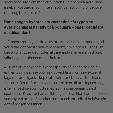
sparkonto. Men om man är bunden till flera olika avtal som
innebär kostnader som inte snabbt går att bli kvitt behöver
man nog tänka tre månadslöner.
Har du någon hypotes om varför den här typen av
avtalslösningar har blivit så populära – säger det något
om tidsandan?
– Främst tror jag det drivs av att vi lever i en allt mer digital
värld där det mesta ska vara snabbt, enkelt och tillgängligt.
Dessutom ligger det i tiden att använda snarare än att äga,
vilket gynnar abonnemangskulturen.
– Ur ett privatekonomiskt perspektiv så har en period av
extremt gynnsam ekonomisk utveckling i form av extremt
låga räntor, stigande köpkraft och stark börs varit drivande
faktorer. Det är åtminstone ett av skälen till att dagens unga
inte har sett så stor nytta med att ha sina pengar på ett
sparkonto. Krediter har varit billiga också. Man har helt enkelt
vant sig vid att skaffa saker snabbt och inte alltid behöva göra
det hårda jobbet innan.