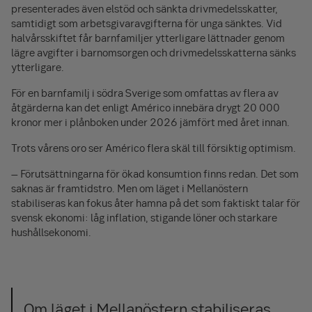
presenterades även elstöd och sänkta drivmedelsskatter,
samtidigt som arbetsgivaravgifterna för unga sänktes. Vid
halvårsskiftet får barnfamiljer ytterligare lättnader genom
lägre avgifter i barnomsorgen och drivmedelsskatterna sänks
ytterligare.
För en barnfamilj i södra Sverige som omfattas av flera av
åtgärderna kan det enligt Américo innebära drygt 20 000
kronor mer i plånboken under 2026 jämfört med året innan.
Trots vårens oro ser Américo flera skäl till försiktig optimism.
– Förutsättningarna för ökad konsumtion finns redan. Det som
saknas är framtidstro. Men om läget i Mellanöstern
stabiliseras kan fokus åter hamna på det som faktiskt talar för
svensk ekonomi: låg inflation, stigande löner och starkare
hushållsekonomi.
Om läget i Mellanöstern stabiliseras