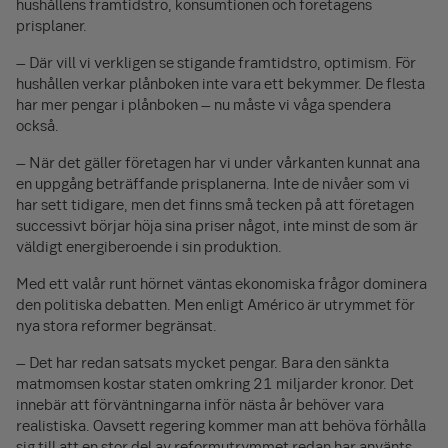
hushållens framtidstro, konsumtionen och företagens
prisplaner.
– Där vill vi verkligen se stigande framtidstro, optimism. För
hushållen verkar plånboken inte vara ett bekymmer. De flesta
har mer pengar i plånboken – nu måste vi våga spendera
också.
– När det gäller företagen har vi under vårkanten kunnat ana
en uppgång beträffande prisplanerna. Inte de nivåer som vi
har sett tidigare, men det finns små tecken på att företagen
successivt börjar höja sina priser något, inte minst de som är
väldigt energiberoende i sin produktion.
Med ett valår runt hörnet väntas ekonomiska frågor dominera
den politiska debatten. Men enligt Américo är utrymmet för
nya stora reformer begränsat.
– Det har redan satsats mycket pengar. Bara den sänkta
matmomsen kostar staten omkring 21 miljarder kronor. Det
innebär att förväntningarna inför nästa år behöver vara
realistiska. Oavsett regering kommer man att behöva förhålla
sig till att en stor del av reformutrymmet redan har använts.