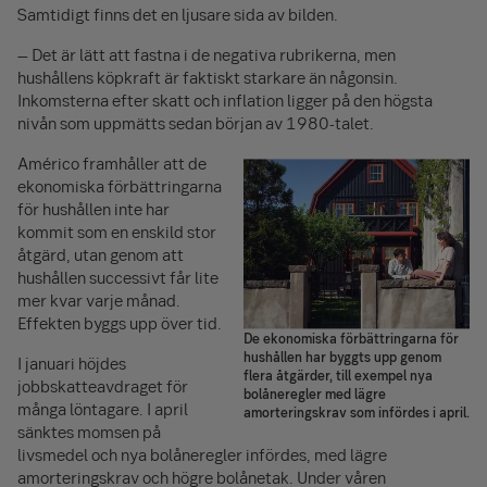
Samtidigt finns det en ljusare sida av bilden.
– Det är lätt att fastna i de negativa rubrikerna, men
hushållens köpkraft är faktiskt starkare än någonsin.
Inkomsterna efter skatt och inflation ligger på den högsta
nivån som uppmätts sedan början av 1980-talet.
Américo framhåller att de
ekonomiska förbättringarna
för hushållen inte har
kommit som en enskild stor
åtgärd, utan genom att
hushållen successivt får lite
mer kvar varje månad.
Effekten byggs upp över tid.
De ekonomiska förbättringarna för
hushållen har byggts upp genom
I januari höjdes
flera åtgärder, till exempel nya
jobbskatteavdraget för
bolåneregler med lägre
många löntagare. I april
amorteringskrav som infördes i april.
sänktes momsen på
livsmedel och nya bolåneregler infördes, med lägre
amorteringskrav och högre bolånetak. Under våren