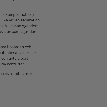
.
ill exempel möbler)
lika vid en separation
ats. All annan egendom,
s av den som äger den
samma bostaden och
tant­insats eller har
v och avtala bort
ida konflikter.
köp av kapitalvaror