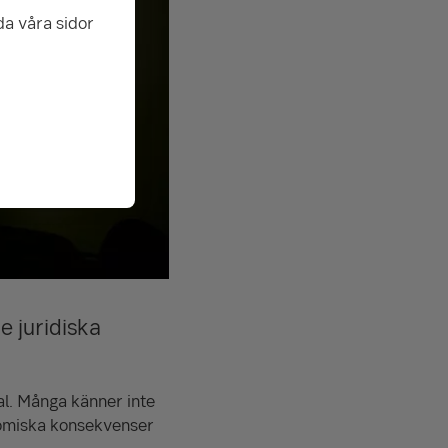
da våra sidor
e juridiska
al. Många känner inte
onomiska konsekvenser