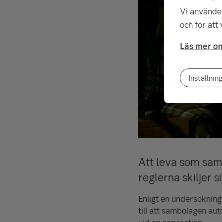
Vi använder
och för att
Läs mer om
Inställnin
Att leva som samb
reglerna skiljer 
Enligt en undersökning
till att sambolagen au