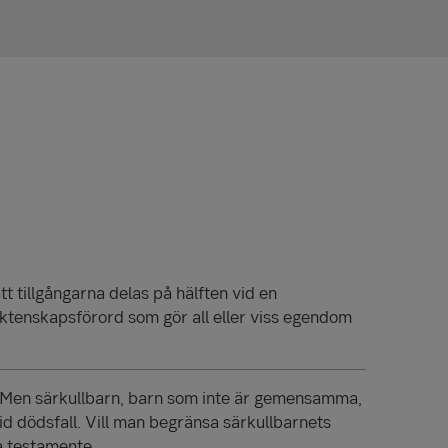
tt tillgångarna delas på hälften vid en
äktenskapsförord som gör all eller viss egendom
. Men särkullbarn, barn som inte är gemensamma,
vid dödsfall. Vill man begränsa särkullbarnets
a testamente.