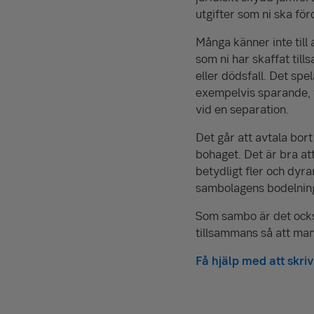
utgifter som ni ska fö
Många känner inte til
som ni har skaffat til
eller dödsfall. Det spe
exempelvis sparande, f
vid en separation.
Det går att avtala bor
bohaget. Det är bra att
betydligt fler och dyra
sambo­lagens bodelnings
Som sambo är det också 
tillsammans så att man
Få hjälp med att skr