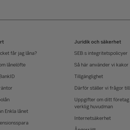
rt
Juridik och säkerhet
ket får jag låna?
SEB:s integritetspolicyer
om lånelöfte
Så här använder vi kakor
 BankID
Tillgänglighet
räntor
Därför ställer vi frågor till
bolån
Uppgifter om ditt företag
verklig huvudman
ån Enkla lånet
Internetsäkerhet
pensionsspara
Ångerrätt