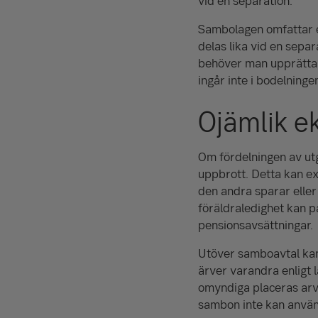
vid en separation.
Sambolagen omfattar 
delas lika vid en separ
behöver man upprätta e
ingår inte i bodelninge
Ojämlik ek
Om fördelningen av utg
uppbrott. Detta kan e
den andra sparar eller
föräldraledighet kan p
pensionsavsättningar.
Utöver samboavtal kan
ärver varandra enligt 
omyndiga placeras arve
sambon inte kan använd