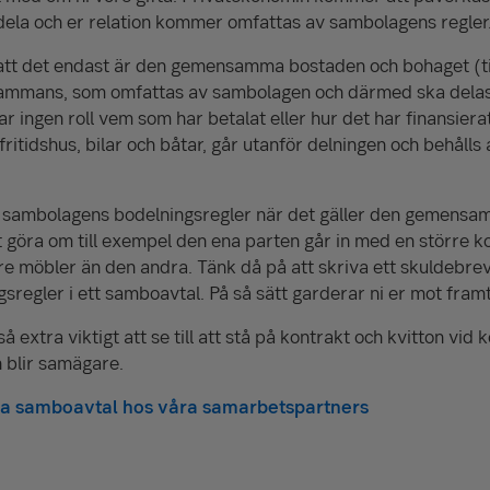
rdela och er relation kommer omfattas av sambo­lagens regler
l att det endast är den gemensamma bostaden och bohaget (t
lsammans, som omfattas av sambolagen och därmed ska delas 
lar ingen roll vem som har betalat eller hur det har finansier
ritidshus, bilar och båtar, går utanför delningen och behåll
t sambo­lagens bodelnings­regler när det gäller den gemen­
 göra om till exempel den ena parten går in med en större kon
re möbler än den andra. Tänk då på att skriva ett skulde­bre
­regler i ett sambo­avtal. På så sätt garderar ni er mot framt
extra viktigt att se till att stå på kontrakt och kvitton vid 
 blir samägare.
iva samboavtal hos våra samarbetspartners