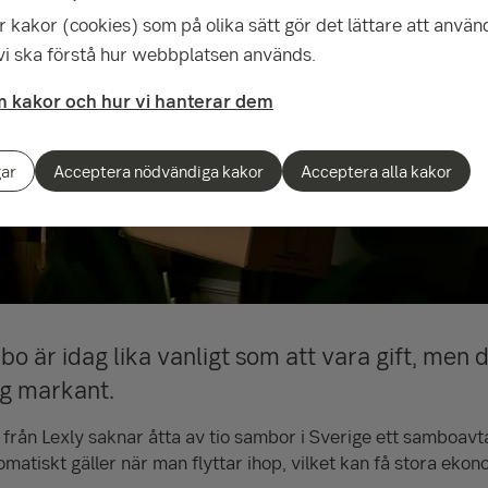
 kakor (cookies) som på olika sätt gör det lättare att använ
 vi ska förstå hur webbplatsen används.
 kakor och hur vi hanterar dem
gar
Acceptera nödvändiga kakor
Acceptera alla kakor
o är idag lika vanligt som att vara gift, men d
sig markant.
 från Lexly saknar åtta av tio sambor i Sverige ett samboavt
tomatiskt gäller när man flyttar ihop, vilket kan få stora ek