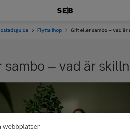
ostadsguide
Flytta ihop
Gift eller sambo – vad är 
er sambo – vad är skil
å webbplatsen