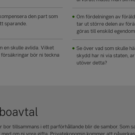
, kompensera den part som
Om fördelningen av föräl
ett sparande.
tar ut större delen av fö
göras till enskild egendom
en skulle avlida. Vilket
Se över vad som skulle hä
 försäkringar bör ni teckna
skydd har ni via staten, a
utöver detta?
boavtal
r bor tillsammans i ett par­för­hållande blir de sambor. Som 
t med om ni vore gifta. Privat­ekonomin kommer att påverka