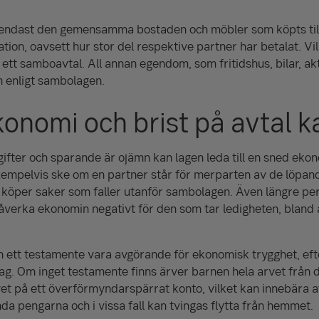
endast den gemensamma bostaden och möbler som köpts ti
ation, oavsett hur stor del respektive partner har betalat. V
tt samboavtal. All annan egendom, som fritidshus, bilar, ak
n enligt sambolagen.
onomi och brist på avtal ka
ifter och sparande är ojämn kan lagen leda till en sned ekono
xempelvis ske om en partner står för merparten av de löpa
 köper saker som faller utanför sambolagen. Även längre pe
åverka ekonomin negativt för den som tar ledigheten, bland
 ett testamente vara avgörande för ekonomisk trygghet, ef
lag. Om inget testamente finns ärver barnen hela arvet från 
t på ett överförmyndarspärrat konto, vilket kan innebära a
a pengarna och i vissa fall kan tvingas flytta från hemmet.