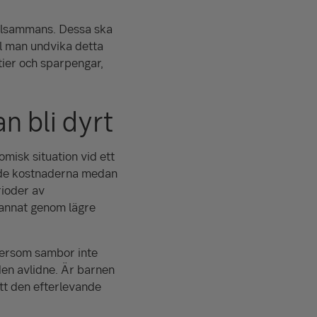
llsammans. Dessa ska
ill man undvika detta
tier och sparpengar,
n bli dyrt
misk situation vid ett
nde kostnaderna medan
rioder av
 annat genom lägre
tersom sambor inte
den avlidne. Är barnen
tt den efterlevande