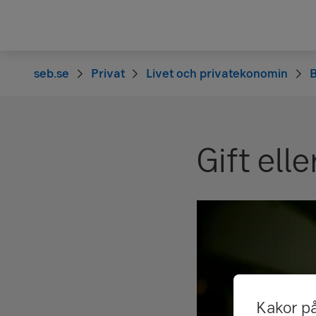
seb.se
Privat
Livet och privatekonomin
B
Gift ell
Kakor p