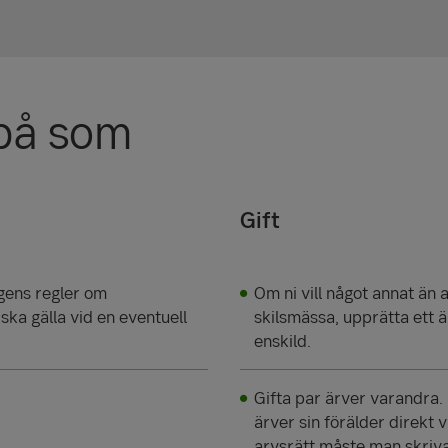
 på som
Gift
agens regler om
Om ni vill något annat än a
ka gälla vid en eventuell
skilsmässa, upprätta ett 
enskild.
Gifta par ärver varandra
ärver sin förälder direkt 
arvsrätt måste man skriv