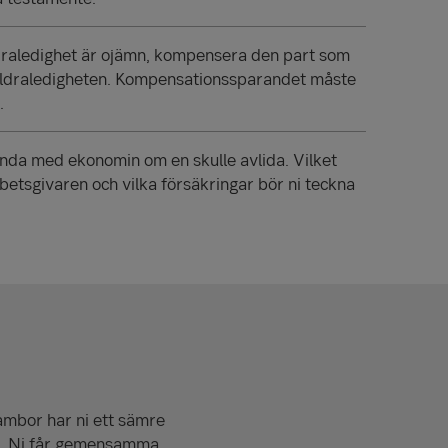
draledighet är ojämn, kompensera den part som
räldraledigheten. Kompensationssparandet måste
.
nda med ekonomin om en skulle avlida. Vilket
rbetsgivaren och vilka försäkringar bör ni teckna
sambor har ni ett sämre
s. Ni får gemen­samma