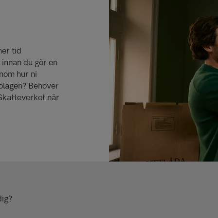
mer tid
 innan du gör en
enom hur ni
­­lagen? Behöver
Skatte­­verket när
dig?