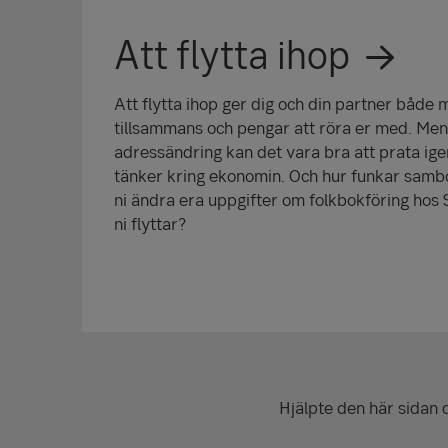
Att flytta ihop
Att flytta ihop ger dig och din partner både 
tillsammans och pengar att röra er med. Men
adress­­ändring kan det vara bra att prata ig
tänker kring ekonomin. Och hur funkar sambo
ni ändra era uppgifter om folk­bok­­föring hos 
ni flyttar?
Hjälpte den här sidan 