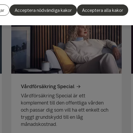
gar
Acceptera nödvändiga kakor
Acceptera alla kakor
Vårdförsäkring Special
Vårdförsäkring Special är ett
komplement till den offentliga vården
och passar dig som vill ha ett enkelt och
tryggt grundskydd till en låg
månadskostnad.