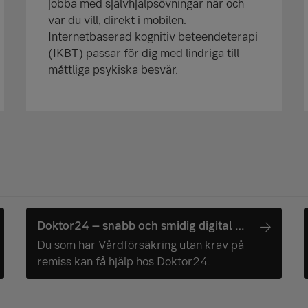
jobba med självhjälpsövningar när och
var du vill, direkt i mobilen.
Internetbaserad kognitiv beteendeterapi
(IKBT) passar för dig med lindriga till
måttliga psykiska besvär.
Doktor24 – snabb och smidig digital vård
Du som har Vårdförsäkring utan krav på
remiss kan få hjälp hos Doktor24.