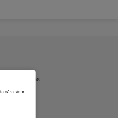
vata vården. Läs
da våra sidor