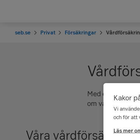
seb.se
Privat
Försäkringar
Vårdförsäkri
Vårdför
Med en privat vå
Kakor p
om våra alternat
Vi använder
och för att
Läs mer om
Våra vårdförsäkringa