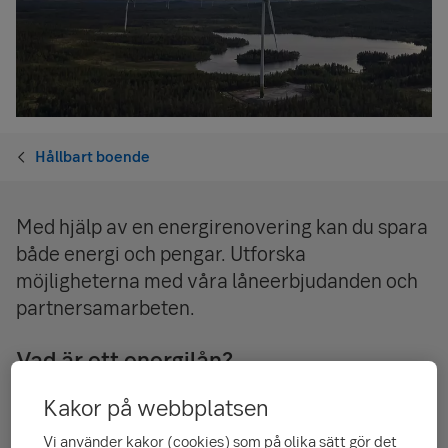
Hållbart boende
Med hjälp av en energi­renovering kan du spara
både energi och pengar. Utforska
möjligheterna med våra låne­erbjudanden och
partner­samarbeten.
Vad är ett energilån?
Vårt energilån är en rabatterad höjning av ditt bolån. Du får
Kakor på webbplatsen
0,10 procent­enheters ränte­rabatt på höjnings­beloppet om du
Vi använder kakor (cookies) som på olika sätt gör det
använder det till att finansiera energi­förbättrande åtgärder