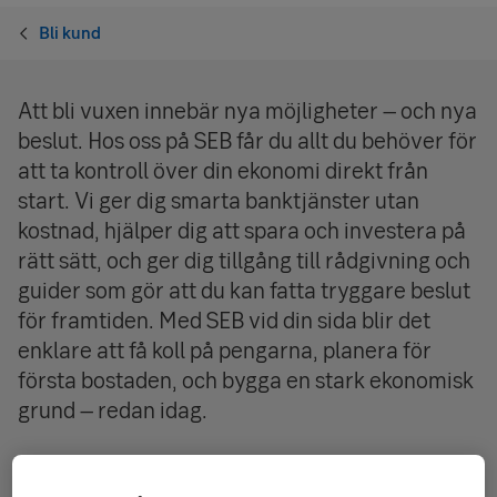
Bli kund
Att bli vuxen innebär nya möjligheter – och nya
beslut. Hos oss på SEB får du allt du behöver för
att ta kontroll över din ekonomi direkt från
start.
Vi ger dig smarta banktjänster utan
kostnad, hjälper dig att spara och investera på
rätt sätt, och ger dig tillgång till rådgivning och
guider som gör att du kan fatta tryggare beslut
för framtiden.
Med SEB vid din sida blir det
enklare att få koll på pengarna, planera för
första bostaden, och bygga en stark ekonomisk
grund – redan idag.
Allt det här får du