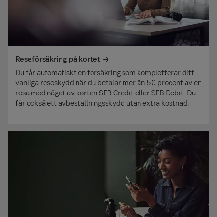
Reseförsäkring på kortet
Du får automatiskt en försäkring som kompletterar ditt
vanliga reseskydd när du betalar mer än 50 procent av en
resa med något av korten SEB Credit eller SEB Debit. Du
får också ett avbeställnings­skydd utan extra kostnad.