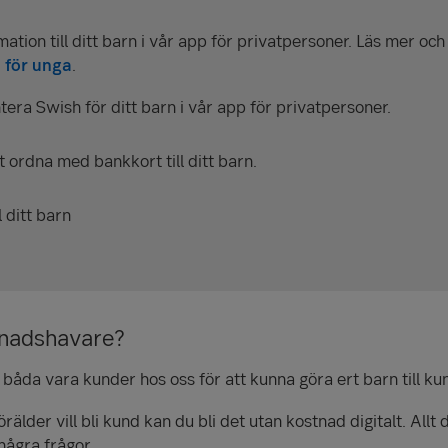
imation till ditt barn i vår app för privatpersoner. Läs mer o
n
för unga
.
tera Swish för ditt barn i vår app för privatpersoner.
t ordna med bankkort till ditt barn.
l ditt barn
dnadshavare?
i båda vara kunder hos oss för att kunna göra ert barn till kun
älder vill bli kund kan du bli det utan kostnad digitalt. Allt
några frågor.