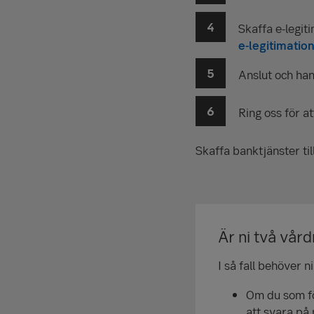
Skaffa e-legit
e-legitimatio
Anslut och han
Ring oss för at
Skaffa banktjänster til
Är ni två vår
I så fall behöver n
Om du som för
att svara på 