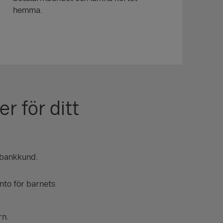
hemma.
 för ditt
l bankkund.
nto för barnets
rn.