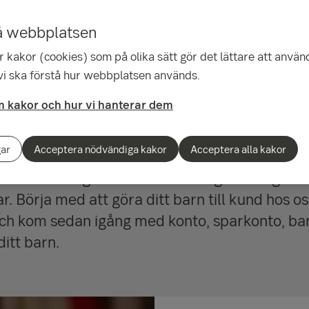
å webbplatsen
 kakor (cookies) som på olika sätt gör det lättare att använ
 vi ska förstå hur webbplatsen används.
barn och unga
 kakor och hur vi hanterar dem
gar
Acceptera nödvändiga kakor
Acceptera alla kakor
ster för unga kan ditt barn tidigt lära sig att
r. Börja med att göra ditt barn till kund hos os
ch kom sedan igång med konto, sparkonto, b
ditt barn.