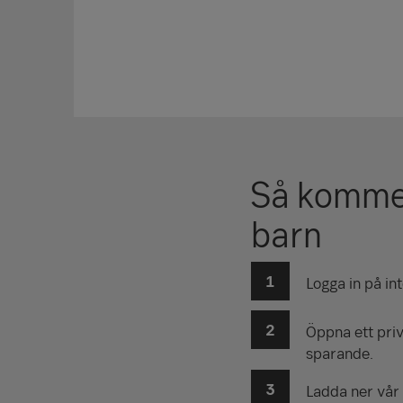
Så kommer
barn
Logga in på in
Öppna ett priv
sparande.
Ladda ner vår 