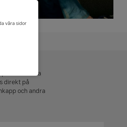
da våra sidor
 spara och hålla
s direkt på
ankapp och andra