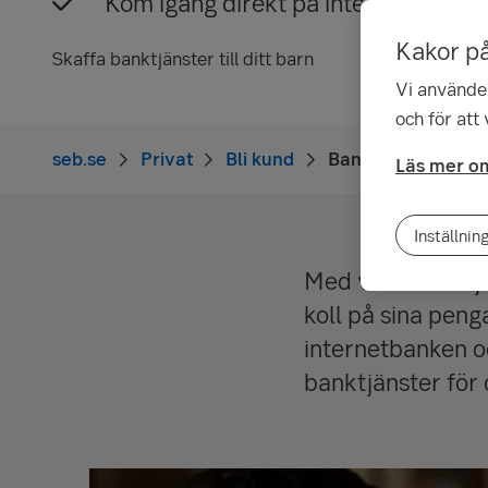
Kom igång direkt på internetbanken
Kakor p
Skaffa banktjänster till ditt barn
Vi använder
och för att
seb.se
Privat
Bli kund
Banktjänster för 
Läs mer om
Inställnin
Med våra banktjän
koll på sina penga
internetbanken o
banktjänster för 