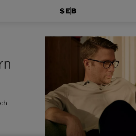
rn
och