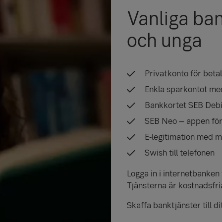
Vanliga ban
och unga
Privatkonto för beta
Enkla sparkontot med
Bankkortet SEB Debi
SEB Neo – appen för
E-legitimation med m
Swish till telefonen
Logga in i internetbanken 
Tjänsterna är kostnadsfria
Skaffa banktjänster till di