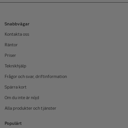
Jämnare könsfördelning i styrelserna
Exponering mot kontroversiella vapen
(antipersonella minor, klusterammunition, kemiska
vapen och biologiska vapen)
Snabbvägar
Frivillig: Investeringar i företag utan initiativ för
Kontakta oss
minskning av koldioxidutsläpp
Räntor
Frivillig: Avsaknad av uppförandekodex för leverantörer
Priser
När du bestämmer dig för om du ska investera i fonden
Teknikhjälp
ska du inte bara ta hänsyn till dess hållbarhetsrelaterade
Frågor och svar, driftinformation
egenskaper utan även till alla andra egenskaper som
beskrivs i informationsbroschyren.
Spärra kort
Om du inte är nöjd
Alla produkter och tjänster
Populärt