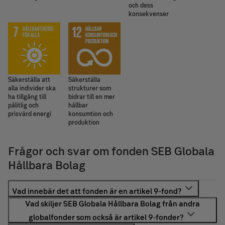
och dess
konsekvenser
Säkerställa att
Säkerställa
alla individer ska
strukturer som
ha tillgång till
bidrar till en mer
pålitlig och
hållbar
prisvärd energi
konsumtion och
produktion
Frågor och svar om fonden SEB Globala
Hållbara Bolag
En artikel 9-fond enligt EU:s förordning SFDR är en fond
vars investeringar har hållbarhet som mål. Dessutom