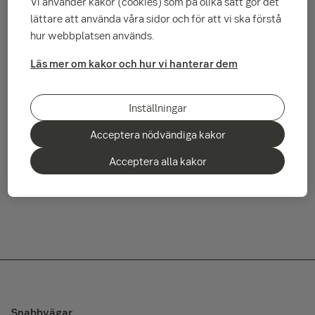
Vi använder kakor (cookies) som på olika sätt gör det
tidpunkt för fondens avveckling kommer betalas ut ca en
lättare att använda våra sidor och för att vi ska förstå
vecka efter avvecklingen.
hur webbplatsen används.
Fonden har stoppats för handel i samband med att
Läs mer om kakor och hur vi hanterar dem
informationen om avvecklingen gick ut den 2 december
2020.
Inställningar
Isin:
Acceptera nödvändiga kakor
LU1001415154
LU1001434882
Acceptera alla kakor
SEB Råvaror Indexfond-Lux avvecklas.pdf
Snabbvägar