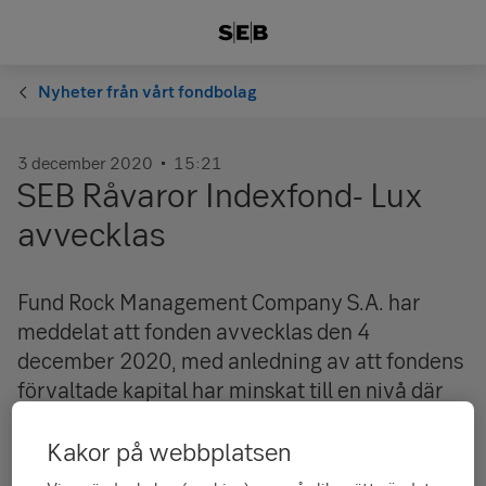
Nyheter från vårt fondbolag
3 december 2020
15:21
SEB Råvaror Indexfond- Lux
avvecklas
Fund Rock Management Company S.A. har
meddelat att fonden avvecklas den 4
december 2020, med anledning av att fondens
förvaltade kapital har minskat till en nivå där
det är svårt att förvalta fonden effektivt.
Kakor på webbplatsen
En utbetalning som motsvarar värdet av innehavet vid