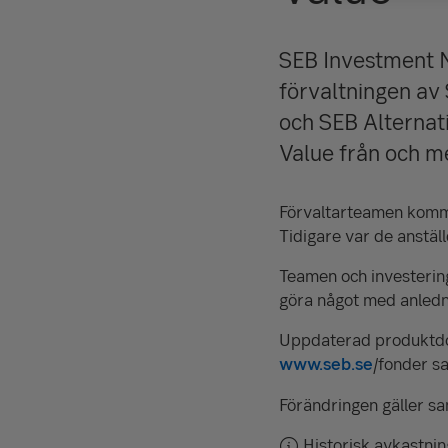
SEB Investment M
förvaltningen a
och SEB Alternat
Value från och m
Förvaltarteamen komme
Tidigare var de anstäl
Teamen och investerin
göra något med anledni
Uppdaterad produktdoku
www.seb.se
/fonder s
Förändringen gäller sa
Historisk avkastnin