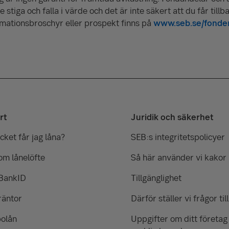
stiga och falla i värde och det är inte säkert att du får tillb
rmationsbroschyr eller prospekt finns på
www.seb.se/fonde
rt
Juridik och säkerhet
ket får jag låna?
SEB:s integritetspolicyer
om lånelöfte
Så här använder vi kakor
 BankID
Tillgänglighet
räntor
Därför ställer vi frågor till
bolån
Uppgifter om ditt företag