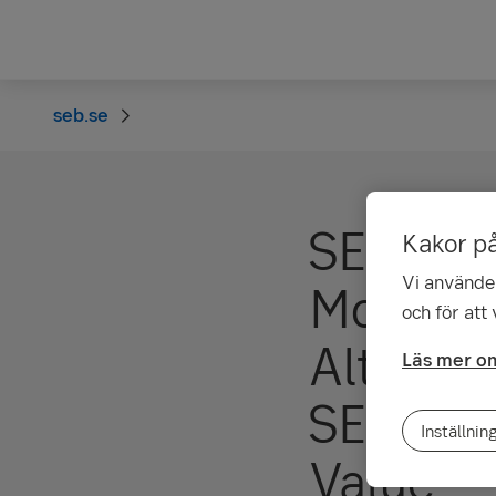
seb.se
SEB Eur
Kakor p
Vi använder
Mortgag
och för att
Alternat
Läs mer om
SEB Eur
Inställnin
Value