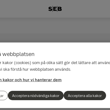
opafond Småbolag, SE
å webbplatsen
 kakor (cookies) som på olika sätt gör det lättare att använ
e Bond Fund och SEB
 vi ska förstå hur webbplatsen används.
ive Assets S.A., SICAV
 kakor och hur vi hanterar dem
eka Fixed Income Rela
gar
Acceptera nödvändiga kakor
Acceptera alla kakor