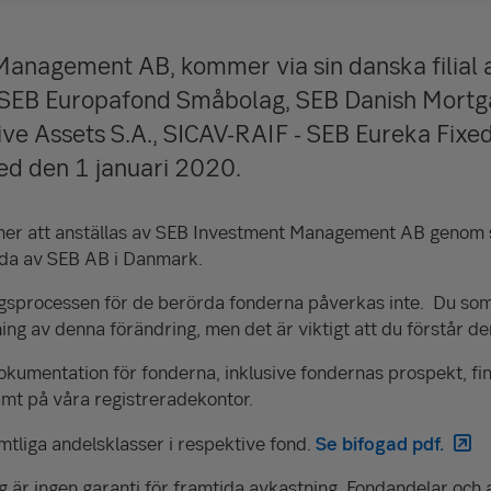
anagement AB, kommer via sin danska filial a
v SEB Europafond Småbolag, SEB Danish Mort
ive Assets S.A., SICAV-RAIF - SEB Eureka Fixe
ed den 1 januari 2020.
r att anställas av SEB Investment Management AB genom sin
lda av SEB AB i Danmark.
gsprocessen för de berörda fonderna påverkas inte. Du som
ng av denna förändring, men det är viktigt att du förstår de
mentation för fonderna, inklusive fondernas prospekt, finns
amt på våra registreradekontor.
mtliga andelsklasser i respektive fond.
Se bifogad pdf.
g är ingen garanti för framtida avkastning. Fondandelar och a