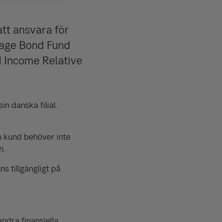
tt ansvara för
gage Bond Fund
d Income Relative
 danska filial.
 kund behöver inte
n.
 tillgängligt på
ndra finansiella