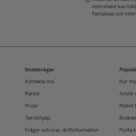
instrument kan både 
Faktablad och info
Snabbvägar
Populä
Kontakta oss
Hur myc
Räntor
Ansök 
Priser
Mobilt
Teknikhjälp
Bolåne
Frågor och svar, driftinformation
Flytta 