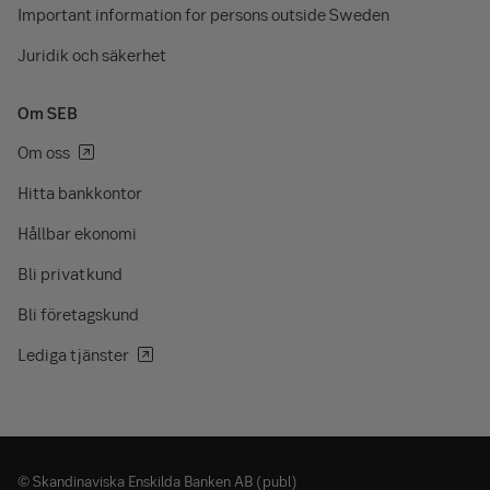
Important information for persons outside Sweden
Juridik och säkerhet
Om SEB
Om oss
Hitta bankkontor
Hållbar ekonomi
Bli privatkund
Bli företagskund
Lediga tjänster
© Skandinaviska Enskilda Banken AB (publ)