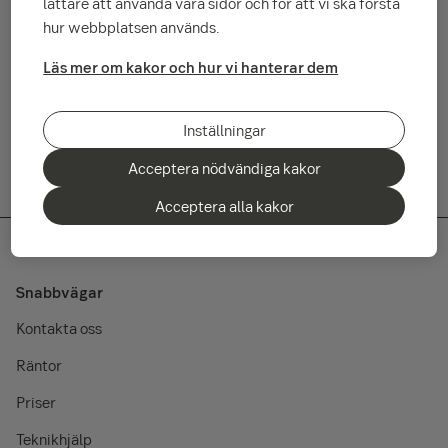
lättare att använda våra sidor och för att vi ska förstå
Historisk avkastning är ingen garanti för framtida avkastning.
hur webbplatsen används.
Fondandelar och andra finansiella instrument kan både stiga
Läs mer om kakor och hur vi hanterar dem
och falla i värde och det är inte säkert att du får tillbaka
investerat kapital. Faktablad och informationsbroschyr eller
prospekt finns på www.seb.se/fonder.
Inställningar
Acceptera nödvändiga kakor
Acceptera alla kakor
Snabbvägar
Kontakta oss
Räntor
Priser
Teknikhjälp