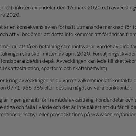
öp och inlösen av andelar den 16 mars 2020 och avvecklin
rs 2020.
tet är en konsekvens av en fortsatt utmanande marknad för 
 och att vi bedömer att detta inte kommer att förändras fra
mer du att få en betalning som motsvarar värdet av dina fo
talningen ska ske i mitten av april 2020. Försäljningslikviden
tt fondsparande/din depå. Avvecklingen kan leda till skattek
ll skattesituation, sparform och skattehemvist).
gor kring avvecklingen är du varmt välkommen att kontakta d
fon 0771-365 365 eller besöka något av våra bankkontor.
g är ingen garanti för framtida avkastning. Fondandelar och a
stiga och falla i värde och det är inte säkert att du får tillb
rmationsbroschyr eller prospekt finns på www.seb.se/fonder