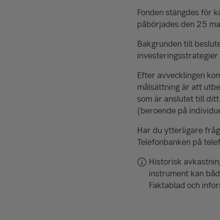
Fonden stängdes för k
påbörjades den 25 ma
Bakgrunden till beslu
investeringsstrategier
Efter avvecklingen kom
målsättning är att utbe
som är anslutet till di
(beroende på individue
Har du ytterligare frå
Telefonbanken på tele
Historisk avkastnin
instrument kan både 
Faktablad och info