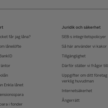
rt
Juridik och säkerhet
ket får jag låna?
SEB:s integritetspolicyer
om lånelöfte
Så här använder vi kakor
 BankID
Tillgänglighet
räntor
Därför ställer vi frågor till
bolån
Uppgifter om ditt företag
verklig huvudman
ån Enkla lånet
Internetsäkerhet
pensionsspara
Ångerrätt
para i fonder