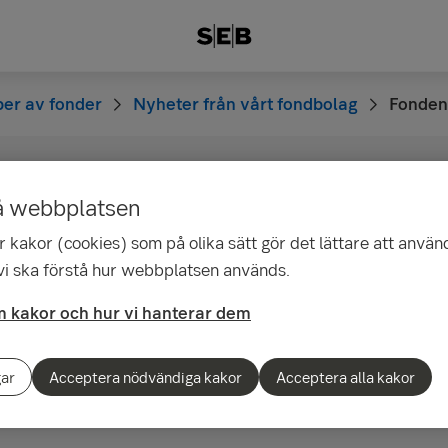
per av fonder
Nyheter från vårt fondbolag
Fonden
å webbplatsen
SEB Alternative Fixed
 kakor (cookies) som på olika sätt gör det lättare att använ
as
 vi ska förstå hur webbplatsen används.
 kakor och hur vi hanterar dem
 dig om att andelsägarna vid en extrainkallad
gar
Acceptera nödvändiga kakor
Acceptera alla kakor
ttat ett beslut om avveckling av fonden SEB A
 delfond av SEB SICAV 2.