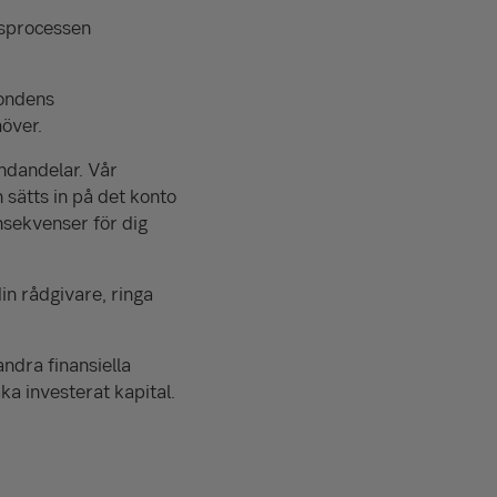
gsprocessen
fondens
möver.
ndandelar. Vår
 sätts in på det konto
onsekvenser för dig
in rådgivare, ringa
ndra finansiella
aka investerat kapital.
.