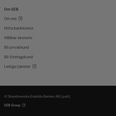
Om SEB
Om oss
Hitta bankkontor
Hållbar ekonomi
Bli privatkund
Bli företagskund
Lediga tjänster
© Skandinaviska Enskilda Banken AB (publ)
SEB Group