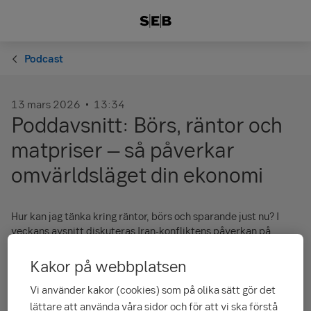
Podcast
13 mars 2026
13:34
Poddavsnitt: Börs, räntor och
matpriser – så påverkar
omvärldsläget din ekonomi
Hur kan jag tänka kring räntor, börs och sparande just nu? I
veckans avsnitt diskuteras Iran-konfliktens påverkan på
världsekonomin och svenskarnas plånböcker. Privatekonom
Américo Fernández och Elsa Boyer de la Giroday,
Kakor på webbplatsen
Privatekonomisk analytiker, svarar också på de tre vanligaste
lyssnarfrågorna just nu.
Vi använder kakor (cookies) som på olika sätt gör det
lättare att använda våra sidor och för att vi ska förstå