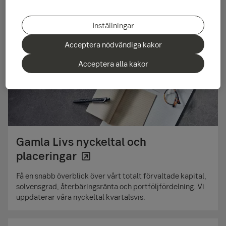
Inställningar
Acceptera nödvändiga kakor
Acceptera alla kakor
Gamla Livs nyckeltal och
placeringar
Få en snabb överblick över vårt totalt förvaltade kapital,
solvensgrad, återbäringsränta och portföljfördelning. Vi
uppdaterar våra nyckeltal kvartalsvis.