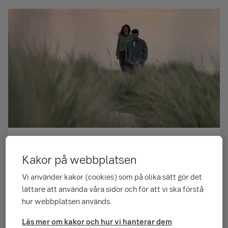
Om Gamla Liv
Kakor på webbplatsen
Se information om nyckeltal, placeringar,
kapitalförvaltning, styrelse, årsredovisningar och
Vi använder kakor (cookies) som på olika sätt gör det
hållbarhetsarbete på sebgroup.com. Klicka vidare för
lättare att använda våra sidor och för att vi ska förstå
detaljerad information om sparande­försäkringar
hur webbplatsen används.
tecknade i Gamla Liv och bolagets förvaltning.
Läs mer om kakor och hur vi hanterar dem