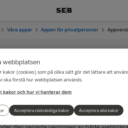
Våra appar
Appen för privatpersoner
Appversi
oner – håll din app
å webbplatsen
 kakor (cookies) som på olika sätt gör det lättare att använ
rad
 vi ska förstå hur webbplatsen används.
 kakor och hur vi hanterar dem
både för iPhone, iPad och Android. För att få 
h tillgång till nya tjänster rekommenderar vi
gar
Acceptera nödvändiga kakor
Acceptera alla kakor
 i din enhet när det finns nya versioner. Vi 
nder den senaste versionen av både webbläsa